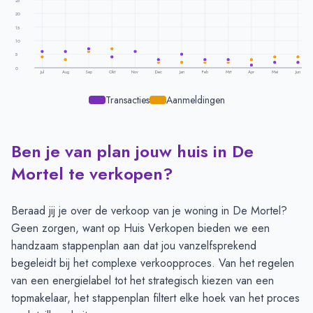
25
20
15
10
5
0
Jul
Aug
Sep
Okt
Nov
Dec
Jan
Feb
Mrt
Apr
Mei
Jun
Transacties
Aanmeldingen
Ben je van plan jouw huis in De
Transacties en aanmeldingen per maand -
De Mortel
Maand
Transacties
Aanmeldingen
Mortel te verkopen?
Juli
6
4
Augustus
6
3
Beraad jij je over de verkoop van je woning in De Mortel?
September
7
6
Geen zorgen, want op Huis Verkopen bieden we een
Oktober
4
7
handzaam
stappenplan
aan dat jou vanzelfsprekend
November
6
6
begeleidt bij het complexe verkoopproces. Van het regelen
December
3
2
van een energielabel tot het strategisch kiezen van een
Januari
5
2
topmakelaar, het stappenplan filtert elke hoek van het proces
Februari
3
2