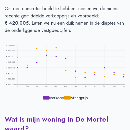
Om een concreter beeld te hebben, nemen we de meest
recente gemiddelde verkoopprijs als voorbeeld:
€ 420.005
. Laten we nu een duik nemen in de dieptes van
de onderliggende vastgoedcijfers:
€ 760.000
€ 700.000
€ 640.000
€ 580.000
€ 520.000
€ 460.000
€ 400.000
€ 340.000
Jul
Aug
Sep
Okt
Nov
Dec
Jan
Feb
Mrt
Apr
Mei
Jun
Verkoop
Vraagprijs
Wat is mijn woning in De Mortel
Prijsontwikkeling per maand -
De Mortel
Maand
Vraagprijs
Verkoopprijs
waard?