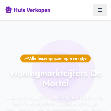
Alle huizenprijzen op een rijtje
Woningmarktcijfers De
Mortel
Als je overweegt je huis in De Mortel te verkopen, is dit je
kans. De woningmarkt in dit gebied vertoont hoge
verkoopprijzen en een flink aantal transacties. Met de juiste