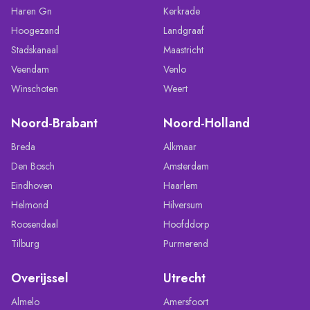
Haren Gn
Kerkrade
Hoogezand
Landgraaf
Stadskanaal
Maastricht
Veendam
Venlo
Winschoten
Weert
Noord-Brabant
Noord-Holland
Breda
Alkmaar
Den Bosch
Amsterdam
Eindhoven
Haarlem
Helmond
Hilversum
Roosendaal
Hoofddorp
Tilburg
Purmerend
Overijssel
Utrecht
Almelo
Amersfoort