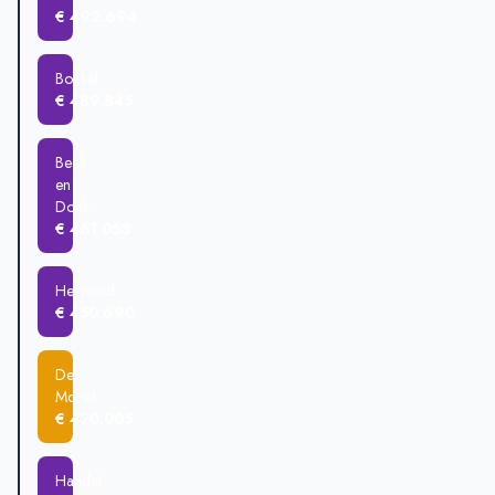
€ 492.694
Boekel
€ 489.845
Beek
en
Donk
€ 461.053
Helmond
€ 450.690
De
Mortel
€ 420.005
Handel