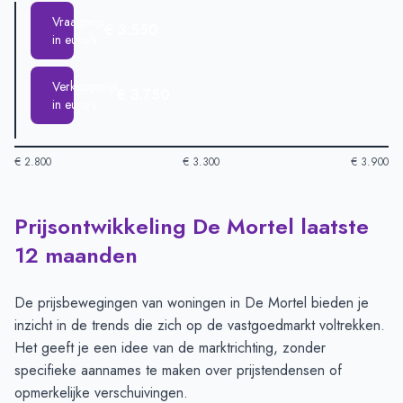
Vraagprijs
€ 3.550
in euro's
Verkoopprijs
€ 3.750
in euro's
€ 2.800
€ 3.300
€ 3.900
Prijsontwikkeling De Mortel laatste
Huizenprijzen in De Mortel per m2
-
Afgelopen 3 maanden (pe
Type
Bedrag
12 maanden
Vraagprijs in euro's
€ 3.550
Verkoopprijs in euro's
€ 3.750
De prijsbewegingen van woningen in De Mortel bieden je
inzicht in de trends die zich op de vastgoedmarkt voltrekken.
Het geeft je een idee van de marktrichting, zonder
specifieke aannames te maken over prijstendensen of
opmerkelijke verschuivingen.