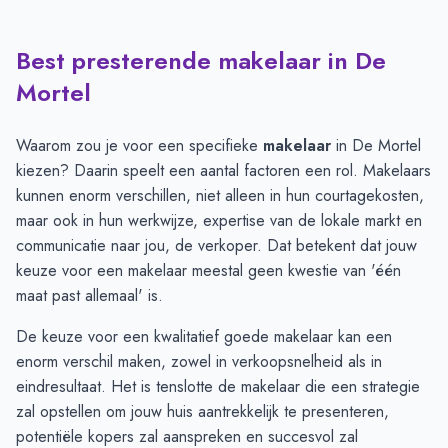
Best presterende makelaar in De
Verkoopprijzen in andere plaatsen per m2
-
Afgelopen 3 maand
Plaats
Gemiddelde verkooppri
Mortel
Handel
€ 4.691
Boekel
€ 4.475
Waarom zou je voor een specifieke
makelaar
in De Mortel
Gemert
€ 4.292
kiezen? Daarin speelt een aantal factoren een rol. Makelaars
Helmond
€ 4.130
kunnen enorm verschillen, niet alleen in hun courtagekosten,
De Rips
€ 4.091
maar ook in hun werkwijze, expertise van de lokale markt en
Beek en Donk
€ 4.016
communicatie naar jou, de verkoper. Dat betekent dat jouw
De Mortel
€ 3.750
keuze voor een makelaar meestal geen kwestie van 'één
maat past allemaal' is.
De keuze voor een kwalitatief goede makelaar kan een
enorm verschil maken, zowel in verkoopsnelheid als in
eindresultaat. Het is tenslotte de makelaar die een strategie
zal opstellen om jouw huis aantrekkelijk te presenteren,
potentiële kopers zal aanspreken en succesvol zal