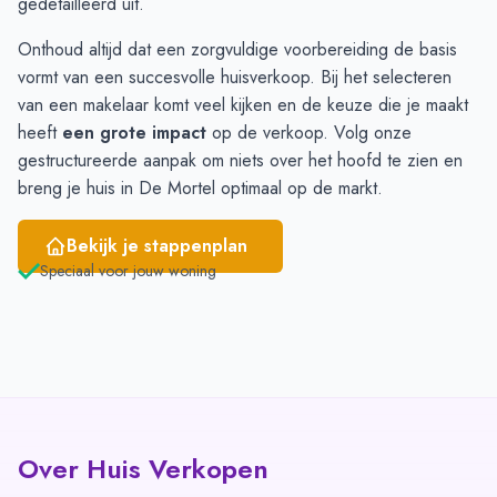
gedetailleerd uit.
Maart
3
2
Onthoud altijd dat een zorgvuldige voorbereiding de basis
April
1
3
vormt van een succesvolle huisverkoop. Bij het selecteren
Mei
2
4
van een makelaar komt veel kijken en de keuze die je maakt
Juni
2
4
heeft
een grote impact
op de verkoop. Volg onze
gestructureerde aanpak om niets over het hoofd te zien en
breng je huis in De Mortel optimaal op de markt.
Bekijk je stappenplan
Speciaal voor jouw woning
Over Huis Verkopen