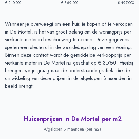
€ 240.000
€ 369.000
€ 497.000
Huizenprijzen in De Mortel
-
Afgelopen 3 maanden
Wanneer je overweegt om een huis te kopen of te verkopen
Type
Bedrag
in De Mortel, is het van groot belang om de woningprijs per
Vraagprijs in euro's
€ 447.000
vierkante meter in beschouwing te nemen. Deze gegevens
Verkoopprijs in euro's
spelen een sleutelrol in de waardebepaling van een woning.
€ 420.005
Binnen deze context wordt de gemiddelde verkoopprijs per
vierkante meter in De Mortel nu geschat op
€ 3.750
. Hierbij
brengen we je graag naar de onderstaande grafiek, die de
ontwikkeling van deze prijzen in de afgelopen 3 maanden in
beeld brengt:
Huizenprijzen in De Mortel per m2
Afgelopen 3 maanden (per m2)