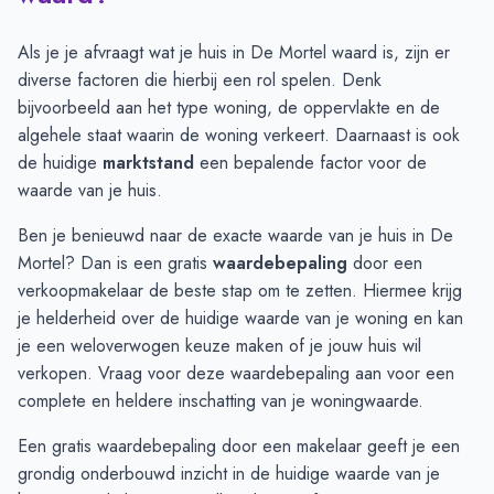
Juli
€ 626.000
€ 521.666
Augustus
€ 546.333
€ 521.666
Als je je afvraagt wat je huis in De Mortel waard is, zijn er
September
€ 720.666
€ 573.700
diverse factoren die hierbij een rol spelen. Denk
Oktober
€ 700.428
€ 651.750
bijvoorbeeld aan het type woning, de oppervlakte en de
November
€ 730.500
€ 640.833
algehele staat waarin de woning verkeert. Daarnaast is ook
December
€ 489.000
€ 619.000
de huidige
marktstand
een bepalende factor voor de
Januari
€ 417.000
€ 483.000
waarde van je huis.
Februari
€ 466.000
€ 415.000
Ben je benieuwd naar de exacte waarde van je huis in De
Maart
€ 466.000
€ 449.666
Mortel? Dan is een gratis
waardebepaling
door een
April
€ 425.500
€ 519.000
verkoopmakelaar de beste stap om te zetten. Hiermee krijg
Mei
€ 447.000
€ 469.502
je helderheid over de huidige waarde van je woning en kan
Juni
€ 447.000
€ 420.005
je een weloverwogen keuze maken of je jouw huis wil
verkopen.
Vraag voor deze waardebepaling aan
voor een
complete en heldere inschatting van je woningwaarde.
Een gratis waardebepaling door een makelaar geeft je een
grondig onderbouwd inzicht in de huidige waarde van je