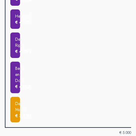
Helmond
€ 4.130
De
Rips
€ 4.091
Beek
en
Donk
€ 4.016
De
Mortel
€ 3.750
€ 5.000