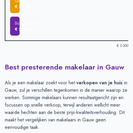
Gauw
€ 2.757
Scharnegoutum
€ 2.672
€ 5.000
Best presterende makelaar in Gauw
Verkoopprijzen in andere plaatsen per m2
-
Afgelopen 3 maand
Plaats
Gemiddelde verkooppri
Heeg
€ 4.551
Als je een makelaar zoekt voor het
verkopen van je huis
in
Hommerts
€ 3.710
Gauw, zul je verschillen tegenkomen in de manier waarop ze
Sneek
€ 3.629
werken. Sommige makelaars kunnen resultaatgericht zijn en
IJlst
€ 3.037
focussen op snelle verkoop, terwijl anderen wellicht meer
Jutrijp
€ 3.035
waarde hechten aan de beste prijs-kwaliteitsverhouding. Dit
Gauw
€ 2.757
maakt het vergelijken van makelaars in Gauw geen
Scharnegoutum
€ 2.672
eenvoudige taak.