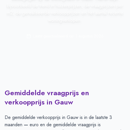
bijvoorbeeld de trend in huizenprijzen, de vraagprijzen per
m2, de gerealiseerde verkoopprijzen en het aantal recente
woningverkopen.
Laatst geactualiseerd op:
1 augustus 2026
Gemiddelde vraagprijs en
verkoopprijs in Gauw
De gemiddelde verkoopprijs in
Gauw
is in de laatste 3
maanden
—
euro en de gemiddelde vraagprijs is