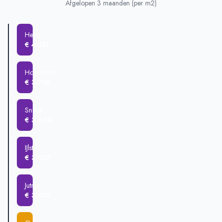
Heeg
€ 425.125
Afgelopen 3 maanden (per m2)
Sneek
€ 388.532
Gauw
€ 378.500
Heeg
Hommerts
€ 351.820
€ 4.551
IJlst
€ 323.500
Scharnegoutum
€ 310.000
Hommerts
€ 3.710
Sneek
€ 3.629
IJlst
€ 3.037
Jutrijp
€ 3.035