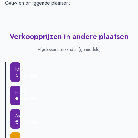
Gauw en omliggende plaatsen:
Verkoopprijzen in andere plaatsen
Afgelopen 3 maanden (gemiddeld)
Jutrijp
€ 626.012
Heeg
€ 425.125
Sneek
€ 388.532