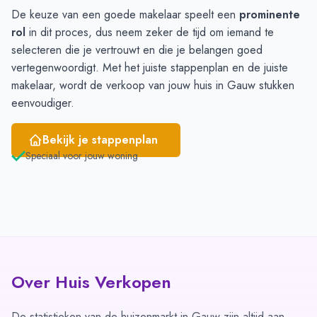
De keuze van een goede makelaar speelt een
prominente
Februari
1
1
rol
in dit proces, dus neem zeker de tijd om iemand te
Maart
1
1
selecteren die je vertrouwt en die je belangen goed
April
1
-
vertegenwoordigt. Met het juiste stappenplan en de juiste
Mei
-
-
makelaar, wordt de verkoop van jouw huis in Gauw stukken
Juni
-
3
eenvoudiger.
Bekijk je stappenplan
Speciaal voor jouw woning
Over Huis Verkopen
De statistieken van de huizenmarkt in Gauw zijn altijd aan