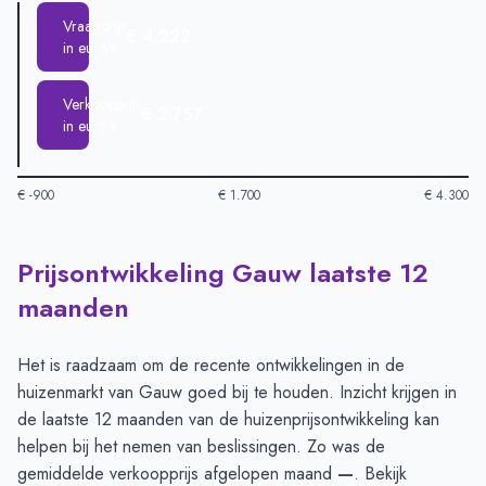
Vraagprijs
€ 4.222
in euro's
Verkoopprijs
€ 2.757
in euro's
€ -900
€ 1.700
€ 4.300
Prijsontwikkeling Gauw laatste 12
Huizenprijzen in Gauw per m2
-
Afgelopen 3 maanden (per m2
Type
Bedrag
maanden
Vraagprijs in euro's
€ 4.222
Verkoopprijs in euro's
€ 2.757
Het is raadzaam om de recente ontwikkelingen in de
huizenmarkt van Gauw goed bij te houden. Inzicht krijgen in
de laatste 12 maanden van de huizenprijsontwikkeling kan
helpen bij het nemen van beslissingen. Zo was de
gemiddelde verkoopprijs afgelopen maand
—
. Bekijk