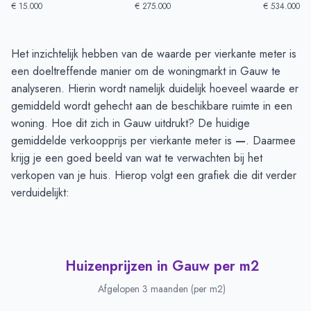
€ 15.000
€ 275.000
€ 534.000
Huizenprijzen in Gauw
-
Afgelopen 3 maanden
Het inzichtelijk hebben van de waarde per vierkante meter is
Type
Bedrag
een doeltreffende manier om de woningmarkt in Gauw te
Vraagprijs in euro's
€ 484.333
analyseren. Hierin wordt namelijk duidelijk hoeveel waarde er
Verkoopprijs in euro's
gemiddeld wordt gehecht aan de beschikbare ruimte in een
€ 378.500
woning. Hoe dit zich in Gauw uitdrukt? De huidige
gemiddelde verkoopprijs per vierkante meter is
—
. Daarmee
krijg je een goed beeld van wat te verwachten bij het
verkopen van je huis. Hierop volgt een grafiek die dit verder
verduidelijkt:
Huizenprijzen in Gauw per m2
Afgelopen 3 maanden (per m2)