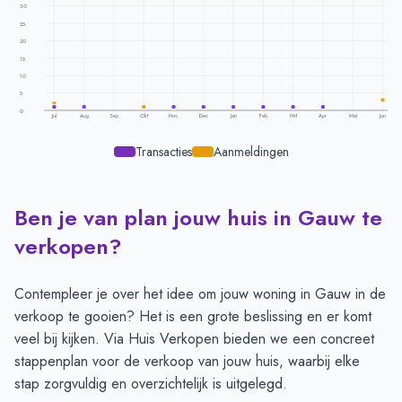
30
25
20
15
10
5
0
Jul
Aug
Sep
Okt
Nov
Dec
Jan
Feb
Mrt
Apr
Mei
Jun
Transacties
Aanmeldingen
Ben je van plan jouw huis in Gauw te
Transacties en aanmeldingen per maand -
Gauw
Maand
Transacties
Aanmeldingen
verkopen?
Juli
1
2
Augustus
1
-
Contempleer je over het idee om jouw woning in Gauw in de
September
-
-
verkoop te gooien? Het is een grote beslissing en er komt
Oktober
-
1
veel bij kijken. Via Huis Verkopen bieden we een concreet
November
1
1
stappenplan
voor de verkoop van jouw huis, waarbij elke
December
1
1
stap zorgvuldig en overzichtelijk is uitgelegd.
Januari
1
1