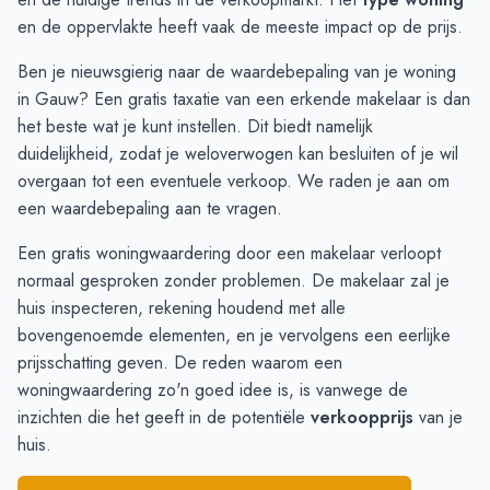
November
€ 375.000
€ 350.000
en de oppervlakte heeft vaak de meeste impact op de prijs.
December
€ 375.000
€ 350.000
Ben je nieuwsgierig naar de waardebepaling van je woning
Januari
€ 410.000
€ 350.000
in Gauw? Een gratis taxatie van een erkende makelaar is dan
Februari
€ 410.000
€ 407.000
het beste wat je kunt instellen. Dit biedt namelijk
Maart
€ 410.000
€ 407.000
duidelijkheid, zodat je weloverwogen kan besluiten of je wil
April
-
€ 407.000
overgaan tot een eventuele verkoop. We raden je aan om
Mei
-
-
een
waardebepaling aan te vragen
.
Juni
€ 484.333
-
Een gratis woningwaardering door een makelaar verloopt
normaal gesproken zonder problemen. De makelaar zal je
huis inspecteren, rekening houdend met alle
bovengenoemde elementen, en je vervolgens een eerlijke
prijsschatting geven. De reden waarom een
woningwaardering zo'n goed idee is, is vanwege de
inzichten die het geeft in de potentiële
verkoopprijs
van je
huis.