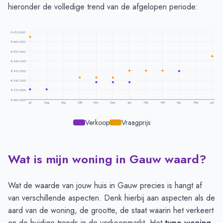
hieronder de volledige trend van de afgelopen periode:
€ 610.000
€ 560.000
€ 510.000
€ 460.000
€ 410.000
€ 360.000
€ 310.000
€ 260.000
Jul
Aug
Sep
Okt
Nov
Dec
Jan
Feb
Mrt
Apr
Mei
Jun
Verkoop
Vraagprijs
Wat is mijn woning in Gauw waard?
Prijsontwikkeling per maand -
Gauw
Maand
Vraagprijs
Verkoopprijs
Juli
€ 585.000
€ 313.313
Wat de waarde van jouw huis in Gauw precies is hangt af
Augustus
-
€ 313.313
van verschillende aspecten. Denk hierbij aan aspecten als de
September
-
-
aard van de woning, de grootte, de staat waarin het verkeert
Oktober
€ 375.000
-
en de huidige trends in de verkoopmarkt. Het
type woning