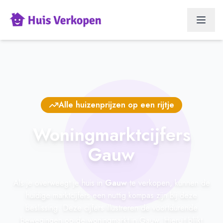
Alle huizenprijzen op een rijtje
Woningmarktcijfers
Gauw
Als je overweegt je huis in
Gauw
te verkopen, kunnen de
huidige marktcijfers een nuttig kompas zijn bij deze
beslissing. Deze cijfers illustreren de voortdurende
bewegingen op de woningmarkt in Gauw. Hieruit blijkt