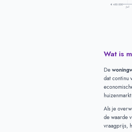
€ 450.000
Jul
Wat is m
Prijsontwikk
Maand
Vr
Juli
€ 
De
woning
Augustus
€ 
dat continu 
September
€ 
economische 
Oktober
€ 
huizenmarkt
November
€ 
December
€ 
Als je overw
Januari
€ 
de waarde va
Februari
€ 
vraagprijs,
Maart
€ 