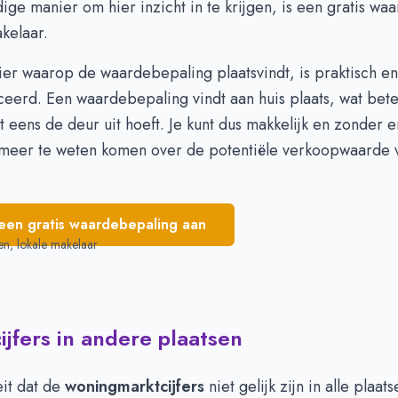
ge manier om hier inzicht in te krijgen, is een
gratis wa
655.791
€ 559.888
kelaar.
650.000
€ 537.088
575.703
€ 502.052
er waarop de waardebepaling plaatsvindt, is praktisch en
eerd. Een waardebepaling vindt aan huis plaats, wat bete
t eens de deur uit hoeft. Je kunt dus makkelijk en zonder 
eer te weten komen over de potentiële verkoopwaarde v
een gratis waardebepaling aan
en, lokale makelaar
jfers in andere plaatsen
eit dat de
woningmarktcijfers
niet gelijk zijn in alle plaat