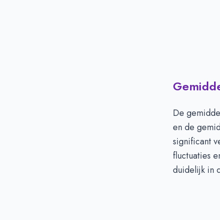
Gemiddel
De gemiddel
en de gemid
significant 
fluctuaties 
duidelijk in