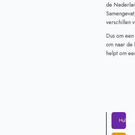
de Nederland
Samengevat, 
verschillen
Dus om een 
om naar de h
helpt om ee
Hulten
€