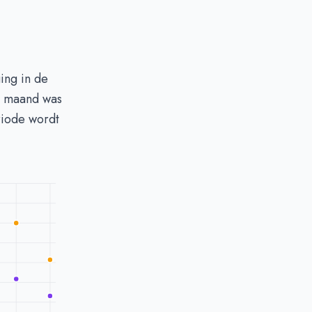
ing in de
e maand was
riode wordt