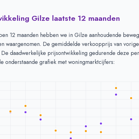
wikkeling Gilze laatste 12 maanden
 in Gilze per m2
-
Afgelopen 3 maanden (per m2)
Type
Bedrag
euro's
€ 4.125
open 12 maanden hebben we in Gilze aanhoudende beweg
n euro's
€ 4.294
en waargenomen. De gemiddelde verkoopprijs van vorig
. De daadwerkelijke prijsontwikkeling gedurende deze pe
de onderstaande grafiek met woningmarktcijfers: