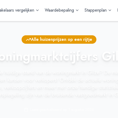
kelaars vergelijken
Waardebepaling
Stappenplan
Alle huizenprijzen op een rijtje
ningmarktcijfers Gi
 de huidige stand van de woningmarkt in Gilze? De ma
zen kansen voor verkopers! Ontdek de actuele woning
n, verkoopcijfers en meer met onze handige statistie
spiegeling zijn van de bruisende vastgoedmarkt in G
Laatst geactualiseerd op:
1 augustus 2026