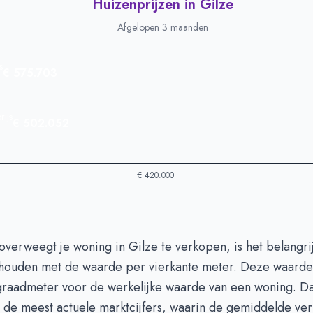
Huizenprijzen in Gilze
Afgelopen 3 maanden
s
€ 575.703
ijs
€ 502.052
€ 420.000
in Gilze
-
Afgelopen 3 maanden
verweegt je woning in Gilze te verkopen, is het belangri
ype
Bedrag
 houden met de waarde per vierkante meter. Deze waarde 
euro's
€ 575.703
raadmeter voor de werkelijke waarde van een woning. D
n euro's
€ 502.052
 de meest actuele marktcijfers, waarin de gemiddelde ver