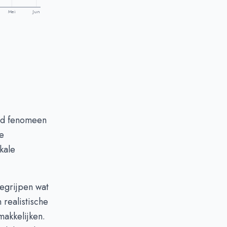
Mei
Jun
end fenomeen
e
kale
egrijpen wat
 realistische
makkelijken.