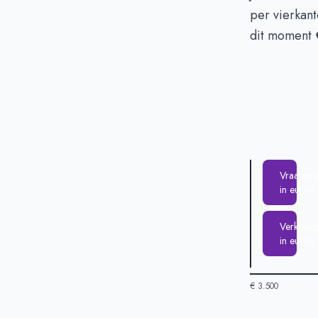
per vierkan
dit moment
Vraagprij
in euro's
Verkooppr
in euro's
€ 3.500