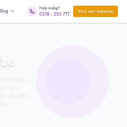
Hulp nodig?
Blog
Vind een makelaar
0318 - 250 777
lze
rkt biedt nu
prijzen,
ken, die een
ilze.