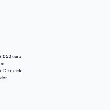
2.052
euro
een
io. De exacte
rden