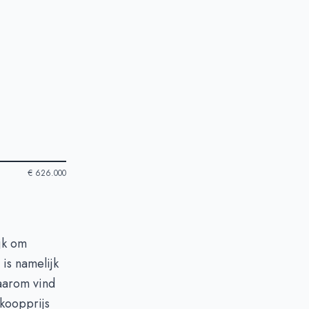
€ 626.000
jk om
is namelijk
aarom vind
koopprijs