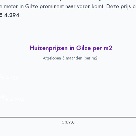
te meter in Gilze prominent naar voren komt. Deze prijs 
€ 4.294
:
Huizenprijzen in Gilze per m2
Afgelopen 3 maanden (per m2)
s
€ 4.125
ijs
€ 4.294
€ 3.900