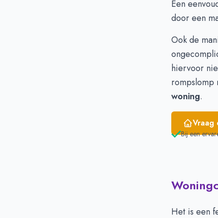
Een eenvoudi
April
€ 
door een ma
Mei
€ 
Juni
€ 
Ook de mani
ongecomplic
hiervoor nie
rompslomp m
woning
.
Vraag 
Bij een ervar
Woningci
Het is een f