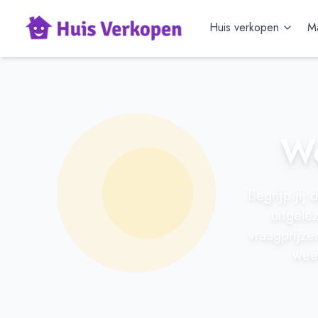
Huis verkopen
Ma
Wo
Begrijp jij
uitgele
vraagprijze
weer