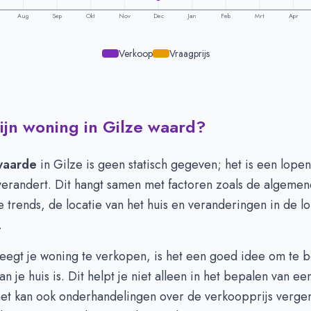
Aug
Sep
Okt
Nov
Dec
Jan
Feb
Mrt
Apr
Verkoop
Vraagprijs
ijn woning in Gilze waard?
eling per maand -
Gilze
aagprijs
Verkoopprijs
594.571
€ 637.541
waarde
in Gilze is geen statisch gegeven; het is een lop
595.140
€ 591.182
verandert. Dit hangt samen met factoren zoals de algemen
619.980
€ 591.297
trends, de locatie van het huis en veranderingen in de lo
578.550
€ 558.665
.
507.735
€ 509.968
500.437
€ 473.291
eegt je woning te verkopen, is het een goed idee om te b
506.280
€ 528.229
n je huis is. Dit helpt je niet alleen in het bepalen van een
501.083
€ 540.620
 het kan ook onderhandelingen over de verkoopprijs verge
701.684
€ 671.197