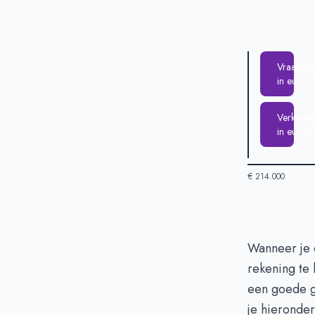
Vraagprij
in euro's
Verkooppr
in euro's
€ 214.000
Huizenprijzen 
Wanneer je o
T
rekening te
Vraagprijs in 
een goede g
Verkoopprijs i
je hieronder