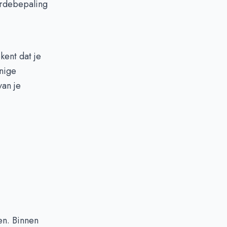
ardebepaling
kent dat je
enige
an je
sen. Binnen