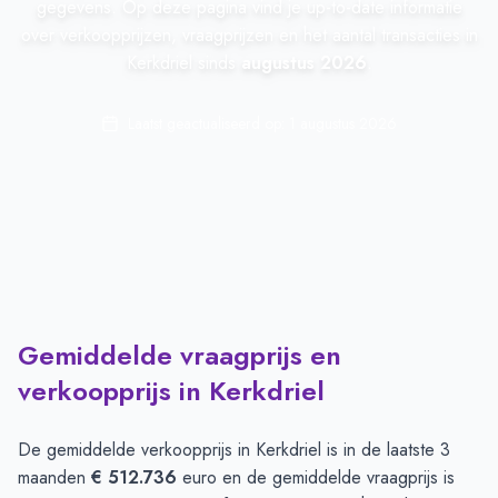
gegevens. Op deze pagina vind je up-to-date informatie
over verkoopprijzen, vraagprijzen en het aantal transacties in
Kerkdriel sinds
augustus 2026
.
Laatst geactualiseerd op:
1 augustus 2026
Gemiddelde vraagprijs en
verkoopprijs in Kerkdriel
De gemiddelde verkoopprijs in
Kerkdriel
is in de laatste 3
maanden
€ 512.736
euro en de gemiddelde vraagprijs is