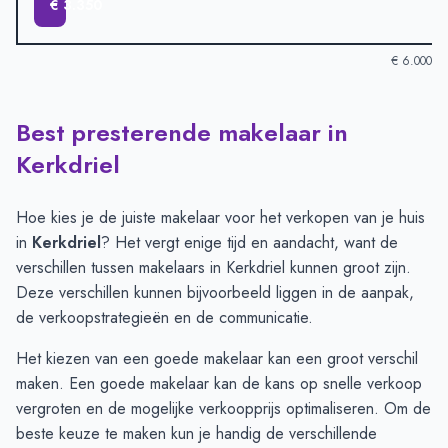
€ 3.350
€ 6.000
Best presterende makelaar in
Verkoopprijzen in andere plaatsen per m2
-
Afgelopen 3 maand
Plaats
Gemiddelde verkooppri
Kerkdriel
Hurwenen
€ 5.170
Rossum
€ 4.640
Hoe kies je de juiste makelaar voor het verkopen van je huis
Well
€ 4.177
in
Kerkdriel
? Het vergt enige tijd en aandacht, want de
Kerkdriel
€ 4.127
verschillen tussen makelaars in Kerkdriel kunnen groot zijn.
Ammerzoden
€ 4.093
Deze verschillen kunnen bijvoorbeeld liggen in de aanpak,
Zaltbommel
€ 3.986
de verkoopstrategieën en de communicatie.
Heerewaarden
€ 3.350
Het kiezen van een goede makelaar kan een groot verschil
maken. Een goede makelaar kan de kans op snelle verkoop
vergroten en de mogelijke verkoopprijs optimaliseren. Om de
beste keuze te maken kun je handig de verschillende