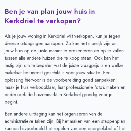
Ben je van plan jouw huis in
Transacties en aanmeldingen per maand -
Kerkdriel
Maand
Transacties
Aanmeldingen
Kerkdriel te verkopen?
Juli
14
21
Augustus
10
17
Als je jouw woning in Kerkdriel wilt verkopen, kun je tegen
September
12
20
diverse uitdagingen aanlopen. Zo kan het moeilijk zijn om
Oktober
19
28
jouw huis op de juiste manier te presenteren en op te vallen
November
24
34
tussen alle andere huizen die te koop staan. Ook kan het
December
23
32
lastig zijn om te bepalen wat de juiste vraagprijs is en welke
Januari
14
30
makelaar het meest geschikt is voor jouw situatie. Een
Februari
10
27
oplossing hiervoor is de voorbereiding goed aanpakken:
Maart
17
34
maak je huis verkoopklaar, laat professionele foto’s maken en
April
23
31
onderzoek de huizenmarkt in Kerkdriel grondig voor je
Mei
26
43
begint.
Juni
22
48
Een andere uitdaging kan het organiseren van de
administratieve taken zijn. Bij het maken van een
stappenplan
kunnen bijvoorbeeld het regelen van een energielabel of het