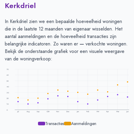
Kerkdriel
In Kerkdriel zien we een bepaalde hoeveelheid woningen
die in de laatste 12 maanden van eigenaar wisselden. Het
aantal aanmeldingen en de hoeveelheid transacties zijn
belangrijke indicatoren. Zo waren er
—
verkochte woningen.
Bekijk de onderstaande grafiek voor een visuele weergave
van de woningverkoop:
70
60
50
40
30
20
10
0
Jul
Aug
Sep
Okt
Nov
Dec
Jan
Feb
Mrt
Apr
Mei
Jun
Transacties
Aanmeldingen