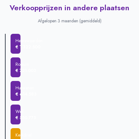
Verkoopprijzen in andere plaatsen
Afgelopen 3 maanden (gemiddeld)
Heerewaarden
€ 1.322.500
Rossum
€ 721.002
Hurwenen
€ 614.583
Well
€ 550.775
Kerkdriel