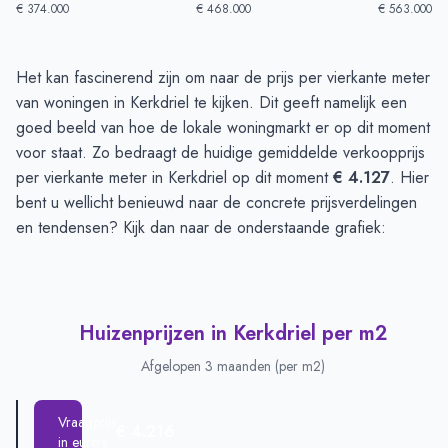
€ 374.000
€ 468.000
€ 563.000
Huizenprijzen in Kerkdriel
-
Afgelopen 3 maanden
Het kan fascinerend zijn om naar de prijs per vierkante meter
Type
Bedrag
van woningen in Kerkdriel te kijken. Dit geeft namelijk een
Vraagprijs in euro's
€ 506.052
goed beeld van hoe de lokale woningmarkt er op dit moment
Verkoopprijs in euro's
voor staat. Zo bedraagt de huidige gemiddelde verkoopprijs
€ 512.736
per vierkante meter in Kerkdriel op dit moment
€ 4.127
. Hier
bent u wellicht benieuwd naar de concrete prijsverdelingen
en tendensen? Kijk dan naar de onderstaande grafiek:
Huizenprijzen in Kerkdriel per m2
Afgelopen 3 maanden (per m2)
Vraagprijs
€ 4.216
in euro's