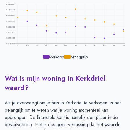
€ 650.000
€ 620.000
€ 590.000
€ 560.000
€ 530.000
€ 500.000
€ 470.000
€ 440.000
Jul
Aug
Sep
Okt
Nov
Dec
Jan
Feb
Mrt
Apr
Mei
Jun
Verkoop
Vraagprijs
Wat is mijn woning in Kerkdriel
Prijsontwikkeling per maand -
Kerkdriel
Maand
Vraagprijs
Verkoopprijs
waard?
Juli
€ 580.261
€ 581.666
Augustus
€ 616.411
€ 558.428
Als je overweegt om je huis in Kerkdriel te verkopen, is het
September
€ 606.300
€ 537.318
belangrijk om te weten wat je woning momenteel kan
Oktober
€ 534.692
€ 507.231
opbrengen. De financiële kant is namelijk een pilaar in de
November
€ 587.202
€ 496.831
besluitvorming. Het is dus geen verrassing dat het
waarde
December
€ 577.590
€ 500.380