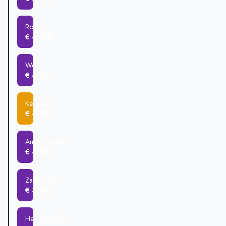
Zaltbommel
€ 508.938
Ammerzoden
€ 477.785
Rossum
€ 4.640
Well
€ 4.177
Kerkdriel
€ 4.127
Ammerzoden
€ 4.093
Zaltbommel
€ 3.986
Heerewaarden