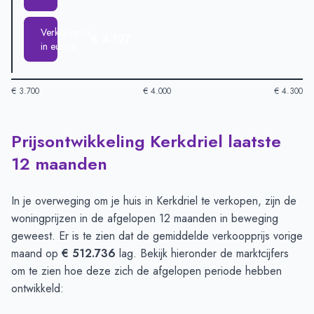
Verkoopprijs
€ 4.127
in euro's
€ 3.700
€ 4.000
€ 4.300
Prijsontwikkeling Kerkdriel laatste
Huizenprijzen in Kerkdriel per m2
-
Afgelopen 3 maanden (per 
Type
Bedrag
12 maanden
Vraagprijs in euro's
€ 4.216
Verkoopprijs in euro's
€ 4.127
In je overweging om je huis in Kerkdriel te verkopen, zijn de
woningprijzen in de afgelopen 12 maanden in beweging
geweest. Er is te zien dat de gemiddelde verkoopprijs vorige
maand op
€ 512.736
lag. Bekijk hieronder de marktcijfers
om te zien hoe deze zich de afgelopen periode hebben
ontwikkeld: