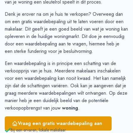
van je woning een sleutelrol speelt in dit proces.
Januari
€ 623.816
€ 532.454
Denk je erover na om je huis te verkopen? Overweeg dan
Februari
€ 571.258
€ 527.967
om een gratis waardebepaling uit te laten voeren door een
Maart
€ 565.117
€ 472.675
makelaar. Dit geeft je een goed beeld van wat je woning kan
April
€ 554.532
€ 468.421
opleveren in de huidige woningmarkt. Dit doe je eenvoudig
Mei
€ 543.476
€ 489.971
door een
waardebepaling aan te vragen
, hiermee heb je
Juni
€ 506.052
€ 512.736
een sterke fundering voor je besluitvorming.
Een waardebepaling is in principe een schatting van de
verkoopprijs van je huis. Meerdere makelaars inschakelen
voor een waardebepaling kan nooit kwaad. Het kan namelijk
zijn dat de schattingen variëren. Ook kan je aangeven dat je
graag meerdere waardebepalingen wilt ontvangen. Op deze
manier heb je een duidelijk beeld van de potentiële
verkoopopbrengst van jouw
woning
.
Vraag een gratis waardebepaling aan
Bij een ervaren, lokale makelaar