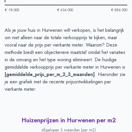
€ -18.000
€ 434.000
€ 886.000
Huizenprijzen in Hurwenen
-
Afgelopen 3 maanden
Als je jouw huis in Hurwenen wilt verkopen, is het belangrijk
Type
Bedrag
om niet alleen naar de totale verkoopprijs te kijken, maar
Vraagprijs in euro's
€ 835.900
vooral naar de prijs per vierkante meter. Waarom? Deze
Verkoopprijs in euro's
methode biedt een objectievere maatstaf omdat het variaties
€ 614.583
in de omvang en het type woning elimineert. De huidige
gemiddelde verkoopprijs per vierkante meter in Hurwenen is
[gemiddelde_prijs_per_m_2_3_maanden]
. Hieronder zie
je een grafiek met de recente prijsontwikkelingen per
vierkante meter:
Huizenprijzen in Hurwenen per m2
Afgelopen 3 maanden (per m2)