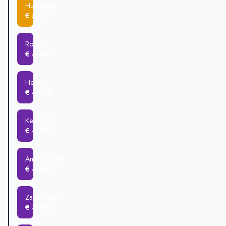
Hurwenen
Zaltbommel
€ 508.938
€ 5.170
Ammerzoden
€ 477.785
Hedel
€ 473.663
Rossum
€ 4.640
Hedel
€ 4.306
Kerkdriel
€ 4.127
Ammerzoden
€ 4.093
Zaltbommel
€ 3.986