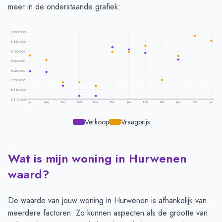
meer in de onderstaande grafiek:
€ 900.000
€ 830.000
€ 760.000
€ 690.000
€ 620.000
€ 550.000
€ 480.000
€ 410.000
Jul
Aug
Sep
Okt
Nov
Dec
Jan
Feb
Mrt
Apr
Mei
Jun
Verkoop
Vraagprijs
Wat is mijn woning in Hurwenen
Prijsontwikkeling per maand -
Hurwenen
Maand
Vraagprijs
Verkoopprijs
waard?
Juli
€ 727.500
€ 611.875
Augustus
€ 696.666
€ 608.333
De waarde van jouw woning in Hurwenen is afhankelijk van
September
€ 532.666
€ 507.500
meerdere factoren. Zo kunnen aspecten als de grootte van
Oktober
€ 532.666
€ 435.000