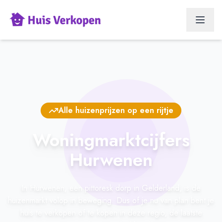
Alle huizenprijzen op een rijtje
Woningmarktcijfers
Hurwenen
In Hurwenen, een pittoresk dorp in Gelderland, is de
huizenmarkt volop in beweging. Dus of je nu van plan bent je
huis te verkopen of te kopen in deze regio, de laatste