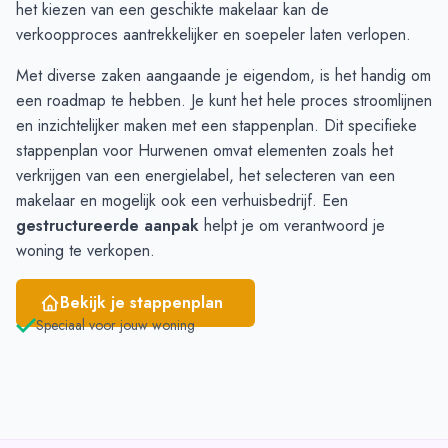
Januari
3
3
het kiezen van een geschikte makelaar kan de
Februari
3
3
verkoopproces aantrekkelijker en soepeler laten verlopen.
Maart
3
1
Met diverse zaken aangaande je eigendom, is het handig om
April
3
2
een roadmap te hebben. Je kunt het hele proces stroomlijnen
Mei
2
7
en inzichtelijker maken met een
stappenplan
. Dit specifieke
Juni
1
10
stappenplan voor Hurwenen omvat elementen zoals het
verkrijgen van een energielabel, het selecteren van een
makelaar en mogelijk ook een verhuisbedrijf. Een
gestructureerde aanpak
helpt je om verantwoord je
woning te verkopen.
Bekijk je stappenplan
Speciaal voor jouw woning