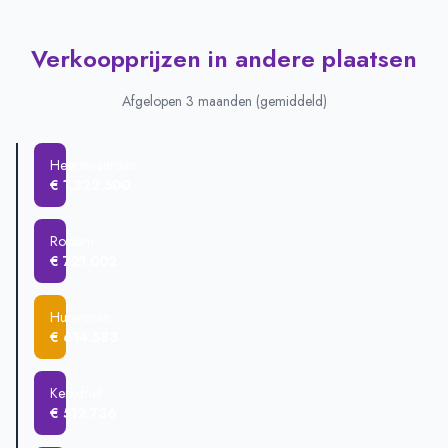
Verkoopprijzen in andere plaatsen
Afgelopen 3 maanden (gemiddeld)
Heerewaarden
€ 1.322.500
Rossum
€ 721.002
Hurwenen
€ 614.583
Kerkdriel
€ 512.736