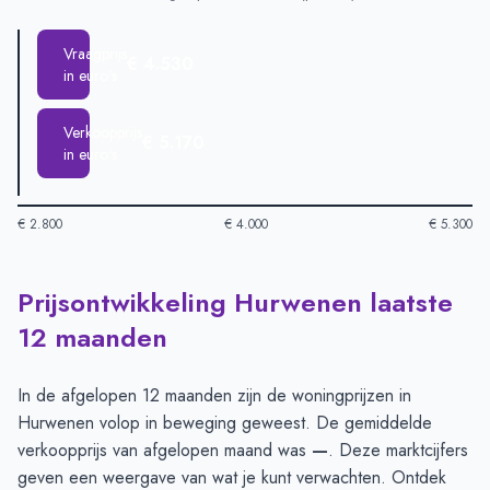
Vraagprijs
€ 4.530
in euro's
Verkoopprijs
€ 5.170
in euro's
€ 2.800
€ 4.000
€ 5.300
Prijsontwikkeling Hurwenen laatste
Huizenprijzen in Hurwenen per m2
-
Afgelopen 3 maanden (pe
Type
Bedrag
12 maanden
Vraagprijs in euro's
€ 4.530
Verkoopprijs in euro's
€ 5.170
In de afgelopen 12 maanden zijn de woningprijzen in
Hurwenen volop in beweging geweest. De gemiddelde
verkoopprijs van afgelopen maand was
—
. Deze marktcijfers
geven een weergave van wat je kunt verwachten. Ontdek