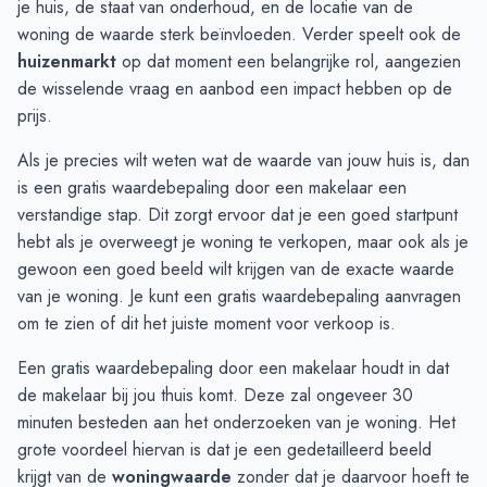
je huis, de staat van onderhoud, en de locatie van de
November
€ 504.500
€ 435.000
woning de waarde sterk beïnvloeden. Verder speelt ook de
December
€ 755.000
€ 787.500
huizenmarkt
op dat moment een belangrijke rol, aangezien
Januari
€ 755.000
€ 770.000
de wisselende vraag en aanbod een impact hebben op de
Februari
€ 798.333
€ 745.833
prijs.
Maart
€ 550.000
€ 548.750
Als je precies wilt weten wat de waarde van jouw huis is, dan
April
€ 724.500
€ 697.500
is een gratis waardebepaling door een makelaar een
Mei
€ 871.285
-
verstandige stap. Dit zorgt ervoor dat je een goed startpunt
Juni
€ 835.900
-
hebt als je overweegt je woning te verkopen, maar ook als je
gewoon een goed beeld wilt krijgen van de exacte waarde
van je woning. Je kunt een gratis
waardebepaling
aanvragen
om te zien of dit het juiste moment voor verkoop is.
Een gratis waardebepaling door een makelaar houdt in dat
de makelaar bij jou thuis komt. Deze zal ongeveer 30
minuten besteden aan het onderzoeken van je woning. Het
grote voordeel hiervan is dat je een gedetailleerd beeld
krijgt van de
woningwaarde
zonder dat je daarvoor hoeft te