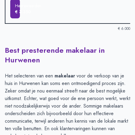
Heerewaarden
€ 3.350
€ 6.000
Best presterende makelaar in
Verkoopprijzen in andere plaatsen per m2
-
Afgelopen 3 maand
Plaats
Gemiddelde verkooppri
Hurwenen
Hurwenen
€ 5.170
Rossum
€ 4.640
Het selecteren van een
makelaar
voor de verkoop van je
Hedel
€ 4.306
huis in Hurwenen kan soms een ontmoedigend proces zijn.
Kerkdriel
€ 4.127
Zeker omdat je nou eenmaal streeft naar de best mogelijke
Ammerzoden
€ 4.093
uitkomst. Echter, wat goed voor de ene persoon werkt, werkt
Zaltbommel
€ 3.986
niet noodzakelijkerwijs voor de ander. Sommige makelaars
Heerewaarden
€ 3.350
onderscheiden zich bijvoorbeeld door hun effectieve
communicatie, terwijl anderen hun kennis van de lokale markt
ten volle benutten. En ook klantervaringen kunnen van