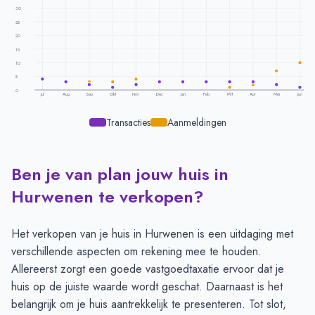
30
25
20
15
10
5
0
Jul
Aug
Sep
Okt
Nov
Dec
Jan
Feb
Mrt
Apr
Mei
Jun
Transacties
Aanmeldingen
Ben je van plan jouw huis in
Transacties en aanmeldingen per maand -
Hurwenen
Maand
Transacties
Aanmeldingen
Hurwenen te verkopen?
Juli
4
4
Augustus
3
3
Het verkopen van je huis in Hurwenen is een uitdaging met
September
2
3
verschillende aspecten om rekening mee te houden.
Oktober
1
3
Allereerst zorgt een goede vastgoedtaxatie ervoor dat je
November
2
4
huis op de juiste waarde wordt geschat. Daarnaast is het
December
3
3
belangrijk om je huis aantrekkelijk te presenteren. Tot slot,