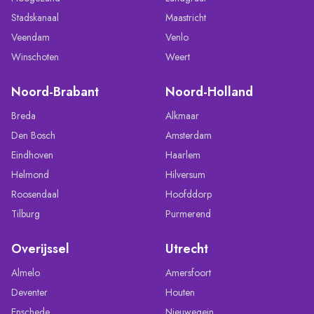
Stadskanaal
Maastricht
Veendam
Venlo
Winschoten
Weert
Noord-Brabant
Noord-Holland
Breda
Alkmaar
Den Bosch
Amsterdam
Eindhoven
Haarlem
Helmond
Hilversum
Roosendaal
Hoofddorp
Tilburg
Purmerend
Overijssel
Utrecht
Almelo
Amersfoort
Deventer
Houten
Enschede
Nieuwegein