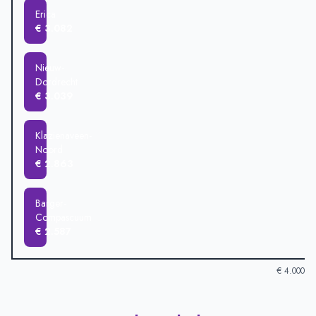
Erica
€ 3.082
Nieuw-
Dordrecht
€ 3.039
Klazienaveen-
Noord
€ 2.863
Barger-
Compascuum
€ 2.587
€ 4.000