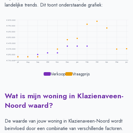
landelijke trends. Dit toont onderstaande grafiek:
€ 870.000
€ 770.000
€ 670.000
€ 570.000
€ 470.000
€ 370.000
€ 270.000
€ 170.000
Jul
Aug
Sep
Okt
Nov
Dec
Jan
Feb
Mrt
Apr
Mei
Jun
Verkoop
Vraagprijs
Wat is mijn woning in Klazienaveen-
Prijsontwikkeling per maand -
Klazienaveen Noord
Maand
Vraagprijs
Verkoopprijs
Noord waard?
Juli
€ 230.000
€ 238.651
Augustus
€ 230.000
€ 238.651
De waarde van jouw woning in Klazienaveen-Noord wordt
September
€ 230.000
€ 269.325
beïnvloed door een combinatie van verschillende factoren.
Oktober
-
€ 300.000