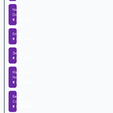
Nieuw-
Dordrecht
€ 370.846
Emmen
€ 360.866
Zwartemeer
€ 352.034
Klazienaveen-
Noord
€ 317.906
Barger-
Compascuum
€ 266.602