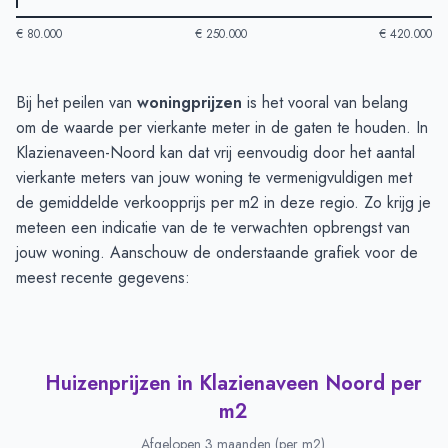
€ 80.000
€ 250.000
€ 420.000
Huizenprijzen in Klazienaveen Noord
-
Afgelopen 3 maanden
Bij het peilen van
woningprijzen
is het vooral van belang
Type
Bedrag
om de waarde per vierkante meter in de gaten te houden. In
Vraagprijs in euro's
€ 370.000
Klazienaveen-Noord kan dat vrij eenvoudig door het aantal
Verkoopprijs in euro's
vierkante meters van jouw woning te vermenigvuldigen met
€ 317.906
de gemiddelde verkoopprijs per m2 in deze regio. Zo krijg je
meteen een indicatie van de te verwachten opbrengst van
jouw woning. Aanschouw de onderstaande grafiek voor de
meest recente gegevens:
Huizenprijzen in Klazienaveen Noord per
m2
Afgelopen 3 maanden (per m2)