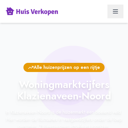
Alle huizenprijzen op een rijtje
Woningmarktcijfers
Klazienaveen-Noord
In Klazienaveen-Noord is de huizenmarkt een boeiend veld.
Hier worden de fluctuaties in vastgoedcijfers onder de loep
genomen. Zo leer je over actuele vraagprijzen,