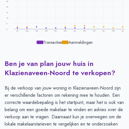
25
20
15
10
5
0
Jul
Aug
Sep
Okt
Nov
Dec
Jan
Feb
Mrt
Apr
Mei
Jun
Transacties
Aanmeldingen
Ben je van plan jouw huis in
Transacties en aanmeldingen per maand -
Klazienaveen Noord
Maand
Transacties
Aanmeldingen
Klazienaveen-Noord te verkopen?
Juli
1
2
Augustus
1
2
Bij de verkoop van jouw woning in Klazienaveen-Noord zijn
September
2
2
er verschillende factoren om rekening mee te houden. Een
Oktober
1
-
correcte
waardebepaling
is het startpunt, maar het is ook van
November
1
1
belang om een
goede makelaar
te vinden en advies over de
December
1
2
verkoop
aan te vragen
. Daarnaast kun je overwegen om de
Januari
1
3
lokale makelaarstarieven
te vergelijken en te onderzoeken