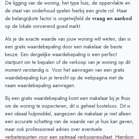
De ligging van de woning, het type huis, de oppervlakte en
November
€ 365.000
€ 300.000
de staat van onderhoud spelen hierbij een grote rol. Maar
December
€ 527.000
€ 415.067
de belangrijkste factor is ongetwijfeld de
vraag en aanbod
Januari
€ 551.333
€ 415.067
op de lokale onroerend goed markt.
Februari
€ 794.666
€ 415.067
Als je de exacte waarde van jouw woning wilt weten, dan is
Maart
€ 847.500
-
een gratis waardebepaling door een makelaar de beste
April
€ 730.000
-
keuze. Een dergelijke waardebepaling is een perfect
Mei
€ 365.000
-
startpunt om te bepalen of de verkoop van je woning op dit
Juni
€ 370.000
-
moment verstandig is. Voor het aanvragen van een gratis
waardebepaling kun je terecht op de webpagina met de
naam
waardebepaling aanvragen
.
Bij een gratis waardebepaling komt een makelaar bij je thuis
om de woning te inspecteren, dit is geheel kosteloos. Dit is
een ideaal hulpmiddel, aangezien de makelaar je niet alleen
een accurate schatting van de waarde van je huis kan geven,
maar ook professioneel advies over eventuele
verbeterpunten voor een optimaal verkoopresultaat. Hierdoor