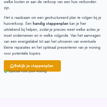
Februari
1
3
welke
kosten
er aan de verkoop van een huis verbonden
Maart
-
2
zijn.
April
-
2
Het is raadzaam om een gestructureerd plan te volgen bij je
Mei
-
1
huisverkoop. Een
handig stappenplan
kan je hier
Juni
-
2
uitstekend bij helpen, zodat je precies weet welke acties je
moet ondernemen en in welke volgorde. Van het aanvragen
van een
energielabel
tot aan het uitvoeren van eventuele
kleine reparaties en het optimaal presenteren van je woning
voor potentiële kopers.
Bekijk je stappenplan
Speciaal voor jouw woning