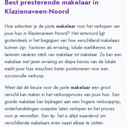
Best presterende makelaar in
Verkoopprijzen in andere plaatsen per m2
-
Afgelopen 3 maand
Plaats
Gemiddelde verkoopp
Klazienaveen-Noord
Klazienaveen
€ 3.512
Zwartemeer
€ 3.280
Hoe selecteer je de juiste
makelaar
voor het verkopen van
Emmen
€ 3.181
jouw huis in Klazienaveen-Noord? Het antwoord ligt
Erica
€ 3.082
grotendeels in het begrijpen van hoe verschillend makelaars
Nieuw-Dordrecht
€ 3.039
kunnen zijn. Factoren als ervaring, lokale marktkennis en
Klazienaveen-Noord
€ 2.863
tarieven variëren sterk van makelaar tot makelaar. Zo kan een
Barger-Compascuum
€ 2.587
makelaar met jaren ervaring en diepe kennis van de lokale
markt jouw huis misschien beter positioneren voor een
succesvolle verkoop.
Weet dat de keuze voor de juiste
makelaar
een groot
verschil kan maken in het verkoopproces van jouw huis. Een
goede makelaar kan bijdragen aan een hogere verkoopprijs,
onderhandelingen soepeler laten verlopen en het proces
voor je versnellen. Een tip: het is altijd waardevol om
verschillende
makelaars
even naast elkaar te zetten.