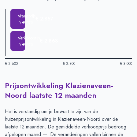
Vraagprijs
€ 2.857
in euro's
Verkoopprijs
€ 2.863
in euro's
€ 2.600
€ 2.800
€ 3.000
Prijsontwikkeling Klazienaveen-
Huizenprijzen in Klazienaveen Noord per m2
-
Afgelopen 3 ma
Type
Noord laatste 12 maanden
Vraagprijs in euro's
€ 2.8
Verkoopprijs in euro's
€ 2.8
Het is verstandig om je bewust te zijn van de
huizenprijsontwikkeling in Klazienaveen-Noord over de
laatste 12 maanden. De gemiddelde verkoopprijs bedroeg
afgelopen maand
—
. De veranderingen vallen binnen de