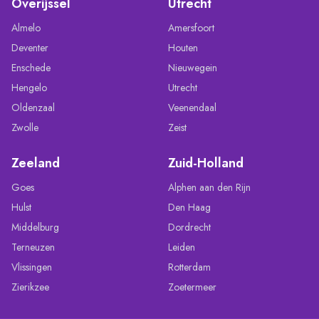
Overijssel
Utrecht
Almelo
Amersfoort
Deventer
Houten
Enschede
Nieuwegein
Hengelo
Utrecht
Oldenzaal
Veenendaal
Zwolle
Zeist
Zeeland
Zuid-Holland
Goes
Alphen aan den Rijn
Hulst
Den Haag
Middelburg
Dordrecht
Terneuzen
Leiden
Vlissingen
Rotterdam
Zierikzee
Zoetermeer