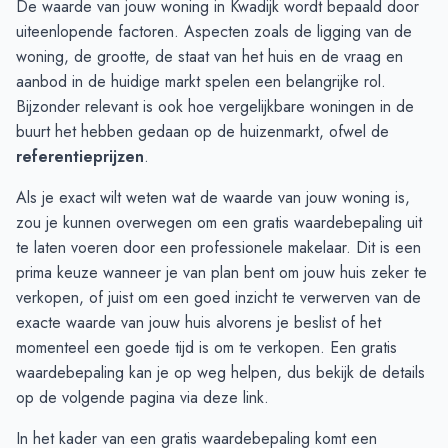
De waarde van jouw woning in Kwadijk wordt bepaald door
September
€ 280.000
€ 588.125
uiteenlopende factoren. Aspecten zoals de ligging van de
Oktober
€ 325.000
€ 381.049
woning, de grootte, de staat van het huis en de vraag en
November
€ 325.000
€ 381.049
aanbod in de huidige markt spelen een belangrijke rol.
December
€ 362.500
€ 398.024
Bijzonder relevant is ook hoe vergelijkbare woningen in de
Januari
€ 808.333
€ 415.000
buurt het hebben gedaan op de huizenmarkt, ofwel de
Februari
€ 699.166
€ 504.052
referentieprijzen
.
Maart
€ 759.000
€ 505.726
Als je exact wilt weten wat de waarde van jouw woning is,
April
€ 540.900
€ 591.795
zou je kunnen overwegen om een gratis waardebepaling uit
Mei
€ 669.875
€ 635.012
te laten voeren door een professionele makelaar. Dit is een
Juni
€ 629.916
€ 800.000
prima keuze wanneer je van plan bent om jouw huis zeker te
verkopen, of juist om een goed inzicht te verwerven van de
exacte waarde van jouw huis alvorens je beslist of het
momenteel een goede tijd is om te verkopen. Een gratis
waardebepaling kan je op weg helpen, dus bekijk de details
op de volgende pagina via deze
link
.
In het kader van een gratis waardebepaling komt een