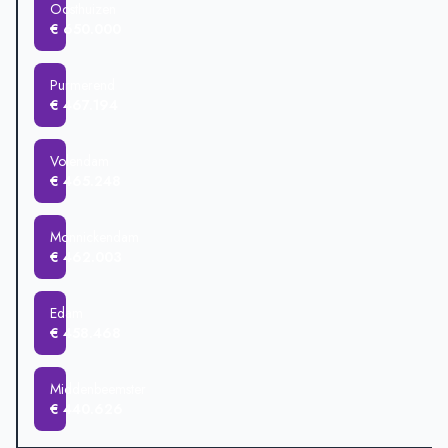
Oosthuizen
€ 650.000
Purmerend
€ 467.194
Volendam
€ 465.248
Monnickendam
€ 462.003
Edam
€ 458.468
Middenbeemster
€ 440.626