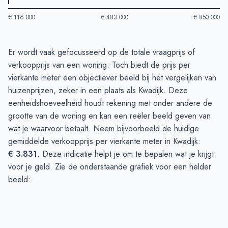
€ 116.000
€ 483.000
€ 850.000
Huizenprijzen in Kwadijk
-
Afgelopen 3 maanden
Er wordt vaak gefocusseerd op de totale vraagprijs of
Type
Bedrag
verkoopprijs van een woning. Toch biedt de prijs per
Vraagprijs in euro's
€ 629.916
vierkante meter een objectiever beeld bij het vergelijken van
Verkoopprijs in euro's
huizenprijzen, zeker in een plaats als Kwadijk. Deze
€ 800.000
eenheidshoeveelheid houdt rekening met onder andere de
grootte van de woning en kan een reëler beeld geven van
wat je waarvoor betaalt. Neem bijvoorbeeld de huidige
gemiddelde verkoopprijs per vierkante meter in Kwadijk:
€ 3.831
. Deze indicatie helpt je om te bepalen wat je krijgt
voor je geld. Zie de onderstaande grafiek voor een helder
beeld: