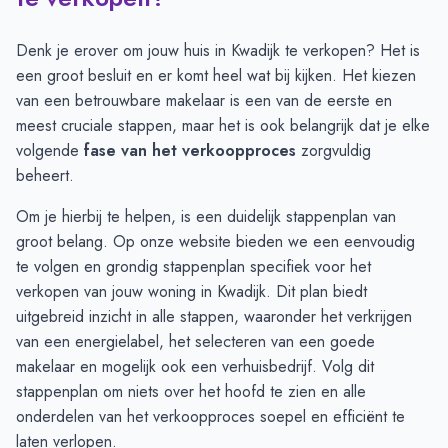
Juli
7
6
Augustus
5
4
Denk je erover om jouw huis in Kwadijk te verkopen? Het is
September
4
1
een groot besluit en er komt heel wat bij kijken. Het kiezen
Oktober
1
1
van een betrouwbare makelaar is een van de eerste en
November
1
1
meest cruciale stappen, maar het is ook belangrijk dat je elke
December
2
2
volgende
fase van het verkoopproces
zorgvuldig
Januari
1
3
beheert.
Februari
3
6
Om je hierbij te helpen, is een duidelijk stappenplan van
Maart
3
5
groot belang. Op onze website bieden we een eenvoudig
April
4
5
te volgen en grondig
stappenplan
specifiek voor het
Mei
2
4
verkopen van jouw woning in Kwadijk. Dit plan biedt
Juni
2
6
uitgebreid inzicht in alle stappen, waaronder het verkrijgen
van een energielabel, het selecteren van een goede
makelaar en mogelijk ook een verhuisbedrijf. Volg dit
stappenplan om niets over het hoofd te zien en alle
onderdelen van het verkoopproces soepel en efficiënt te
laten verlopen.