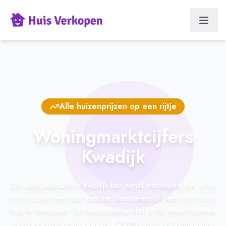
Alle huizenprijzen op een rijtje
Woningmarktcijfers
Kwadijk
De vastgoedmarkt in Kwadijk kan nogal wervelend zijn, of je
nu op zoek bent naar knappe statistieken of beste tips om je
huis te verkopen. Op deze pagina vind je de meest recente
vastgoedcijfers van
augustus 2026
, inclusief gemiddelde