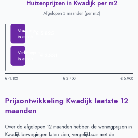
Huizenprijzen in Kwadijk per m2
Afgelopen 3 maanden (per m2)
Vraagprijs
€ 5.825
in euro's
Verkoopprijs
€ 3.831
in euro's
€ -1.100
€ 2.400
€ 5.900
Prijsontwikkeling Kwadijk laatste 12
Huizenprijzen in Kwadijk per m2
-
Afgelopen 3 maanden (per m
Type
Bedrag
maanden
Vraagprijs in euro's
€ 5.825
Verkoopprijs in euro's
€ 3.831
Over de afgelopen 12 maanden hebben de woningprijzen in
Kwadijk bewegingen laten zien, vergelijkbaar met de