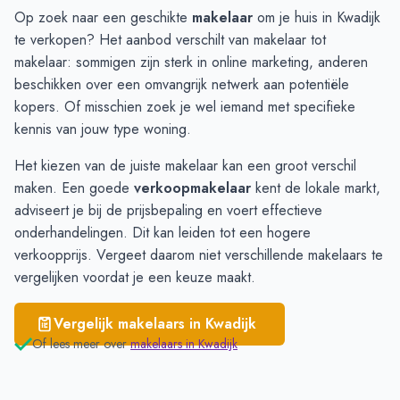
Middenbeemster
€ 4.971
Op zoek naar een geschikte
makelaar
om je huis in Kwadijk
Edam
€ 4.939
te verkopen? Het aanbod verschilt van makelaar tot
Purmerend
€ 4.917
makelaar: sommigen zijn sterk in online marketing, anderen
Volendam
€ 4.472
beschikken over een omvangrijk netwerk aan potentiële
Oosthuizen
€ 3.903
kopers. Of misschien zoek je wel iemand met specifieke
Kwadijk
€ 3.831
kennis van jouw type woning.
Het kiezen van de juiste makelaar kan een groot verschil
maken. Een goede
verkoopmakelaar
kent de lokale markt,
adviseert je bij de prijsbepaling en voert effectieve
onderhandelingen. Dit kan leiden tot een hogere
verkoopprijs. Vergeet daarom niet verschillende makelaars te
vergelijken
voordat je een keuze maakt.
Vergelijk makelaars in
Kwadijk
Of lees meer over
makelaars in
Kwadijk