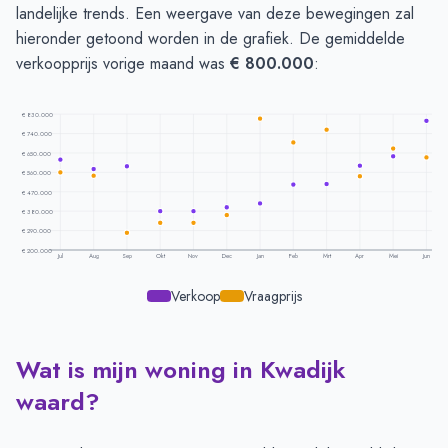
landelijke trends. Een weergave van deze bewegingen zal
hieronder getoond worden in de grafiek. De gemiddelde
verkoopprijs vorige maand was
€ 800.000
:
€ 830.000
€ 740.000
€ 650.000
€ 560.000
€ 470.000
€ 380.000
€ 290.000
€ 200.000
Jul
Aug
Sep
Okt
Nov
Dec
Jan
Feb
Mrt
Apr
Mei
Jun
Verkoop
Vraagprijs
Wat is mijn woning in Kwadijk
Prijsontwikkeling per maand -
Kwadijk
Maand
Vraagprijs
Verkoopprijs
waard?
Juli
€ 560.833
€ 620.357
Augustus
€ 543.750
€ 574.500