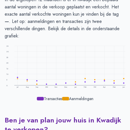
aantal woningen in de verkoop geplaatst en verkocht. Het
exacte aantal verkochte woningen kun je vinden bij de tag
—
. Let op: aanmeldingen en transacties zijn twee
verschillende dingen. Bekijk de details in de onderstaande
grafiek:
35
30
25
20
15
10
5
0
Jul
Aug
Sep
Okt
Nov
Dec
Jan
Feb
Mrt
Apr
Mei
Jun
Transacties
Aanmeldingen
Ben je van plan jouw huis in Kwadijk
Transacties en aanmeldingen per maand -
Kwadijk
Maand
Transacties
Aanmeldingen
te verkopen?