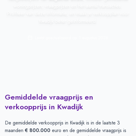
woningprijzen, vraagprijzen en het aantal transacties.
Profiteer van deze informatie, en maak je verkoopplan voor
Kwadijk beter geïnformeerd.
Laatst geactualiseerd op:
1 augustus 2026
Gemiddelde vraagprijs en
verkoopprijs in Kwadijk
De gemiddelde verkoopprijs in
Kwadijk
is in de laatste 3
maanden
€ 800.000
euro en de gemiddelde vraagprijs is