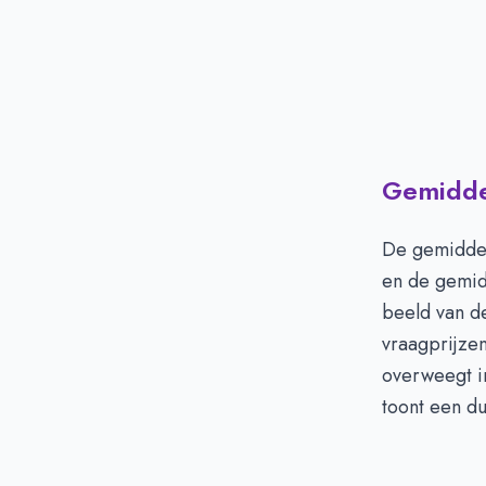
Gemiddel
De gemiddel
en de gemid
beeld van d
vraagprijzen
overweegt i
toont een du