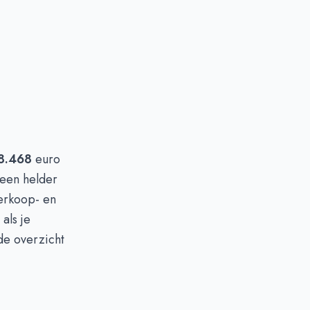
8.468
euro
een helder
erkoop- en
als je
de overzicht