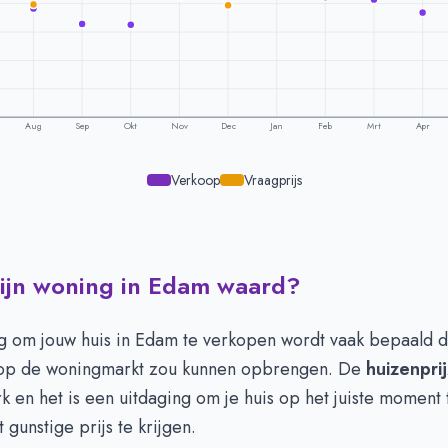
Aug
Sep
Okt
Nov
Dec
Jan
Feb
Mrt
Apr
Verkoop
Vraagprijs
mijn woning in Edam waard?
ling per maand -
Edam
aagprijs
Verkoopprijs
532.888
€ 558.420
ng om jouw huis in Edam te verkopen wordt vaak bepaald d
568.350
€ 562.041
op de woningmarkt zou kunnen opbrengen. De
huizenpri
602.772
€ 533.750
rk en het is een uitdaging om je huis op het juiste moment
589.443
€ 532.186
gunstige prijs te krijgen.
583.429
€ 586.019