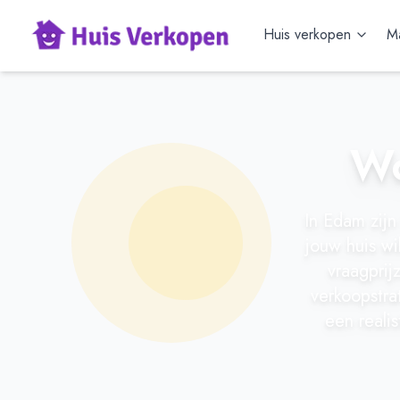
Huis verkopen
Ma
Wo
In Edam zijn
jouw huis wi
vraagprij
verkoopstra
een reali