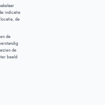
makelaar
e indicatie
locatie, de
 en de
verstandig
gezien de
eter beeld