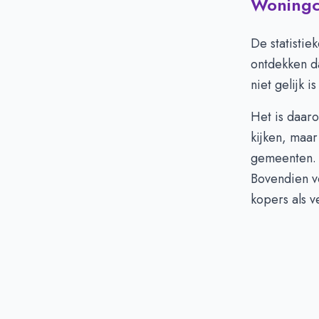
Woningci
De statistie
ontdekken d
niet gelijk i
Het is daaro
kijken, maa
gemeenten. H
Bovendien v
kopers als v