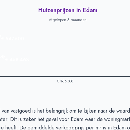
Huizenprijzen in Edam
Afgelopen 3 maanden
s
€ 547.500
ijs
€ 458.468
€ 366.000
 in Edam
-
Afgelopen 3 maanden
 van vastgoed is het belangrijk om te kijken naar de waar
ype
Bedrag
eter. Dit is zeker het geval voor Edam waar de woningmar
euro's
€ 547.500
ie heeft. De gemiddelde verkoopprijs per m² is in Edam o