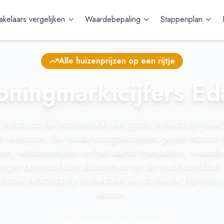
kelaars vergelijken
Waardebepaling
Stappenplan
Alle huizenprijzen op een rijtje
ningmarktcijfers E
 trends op de huizenmarkt van grote invloed op jouw 
lt verkopen. De lokale vastgoedcijfers geven inzicht 
zen, verkoopprijzen en het aantal transacties, waardo
tegie optimaal kunt afstemmen op de marktcondities. 
stische verkoopprijs te bepalen en de beste tijd voor 
kiezen.
Laatst geactualiseerd op:
1 augustus 2026