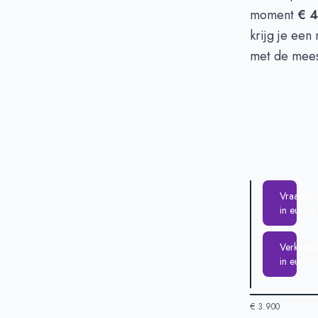
Verkoopprijs i
moment
€ 4
krijg je een
met de meest
Vraagprij
in euro's
Verkooppr
in euro's
€ 3.900