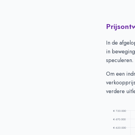
Prijsont
Huizenprijzen
Vraagprijs in 
In de afgelo
Verkoopprijs i
in beweging 
speculeren.
Om een indr
verkoopprij
verdere uitl
€ 720.000
€ 670.000
€ 620.000