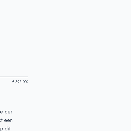
€ 598.000
de per
kt een
p dit