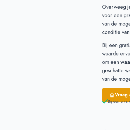
December
€ 
Overweeg je
Januari
€ 
voor een
gr
Februari
€ 
van de mogel
Maart
€ 
conditie van
April
€ 
Mei
€ 
Bij een grat
Juni
€ 
waarde erva
om een
waa
geschatte wa
van de moge
Vraag 
Bij een ervar