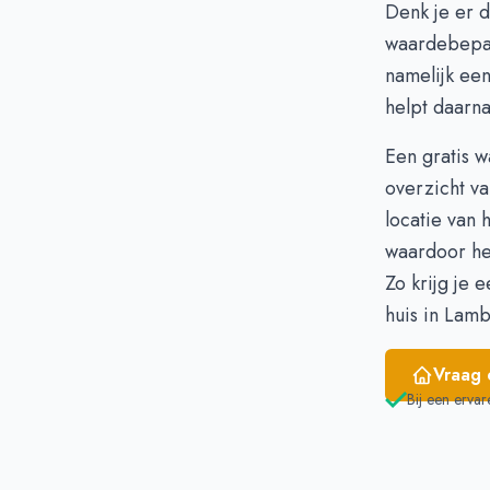
Denk je er 
Maart
waardebepa
April
namelijk een
Mei
-
helpt daarna
Juni
Een gratis 
overzicht va
locatie van 
waardoor he
Zo krijg je
huis in Lam
Vraag 
Bij een ervar