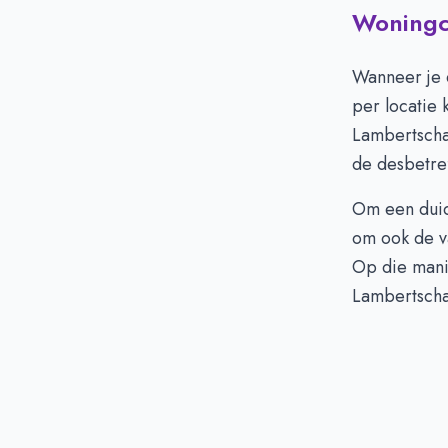
Woningci
Wanneer je
per locatie 
Lambertscha
de desbetref
Om een duide
om ook de v
Op die manie
Lambertscha