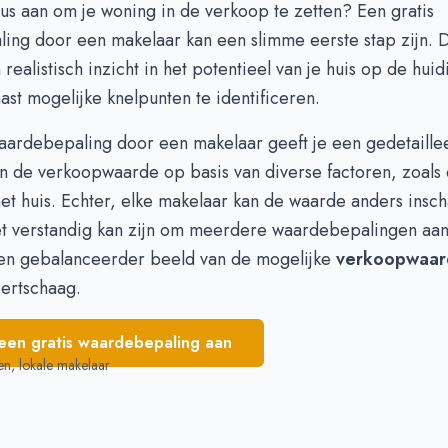
dus aan om je woning in de verkoop te zetten? Een
gratis
€ 995.000
-
ling
door een makelaar kan een slimme eerste stap zijn. Di
€ 995.000
€ 965.000
 realistisch inzicht in het potentieel van je huis op de hui
€ 965.000
ast mogelijke knelpunten te identificeren.
€ 550.000
€ 965.000
waardebepaling door een makelaar geeft je een gedetaille
n de verkoopwaarde op basis van diverse factoren, zoals 
het huis. Echter, elke makelaar kan de waarde anders insch
t verstandig kan zijn om meerdere waardebepalingen aan
 een gebalanceerder beeld van de mogelijke
verkoopwaar
bertschaag.
een gratis waardebepaling aan
en, lokale makelaar