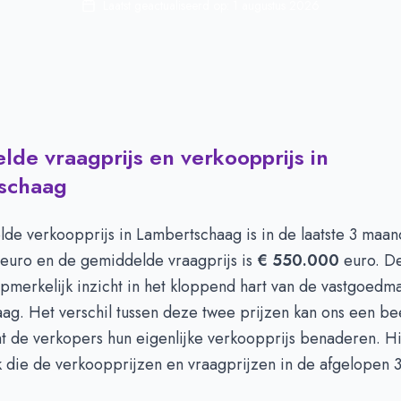
Laatst geactualiseerd op:
1 augustus 2026
de vraagprijs en verkoopprijs in
schaag
de verkoopprijs in
Lambertschaag
is in de laatste 3 maa
euro en de gemiddelde vraagprijs is
€ 550.000
euro. De
merkelijk inzicht in het kloppend hart van de vastgoedma
ag. Het verschil tussen deze twee prijzen kan ons een be
ht de verkopers hun eigenlijke verkoopprijs benaderen. H
ek die de verkoopprijzen en vraagprijzen in de afgelopen