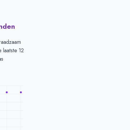
anden
 raadzaam
 laatste 12
as