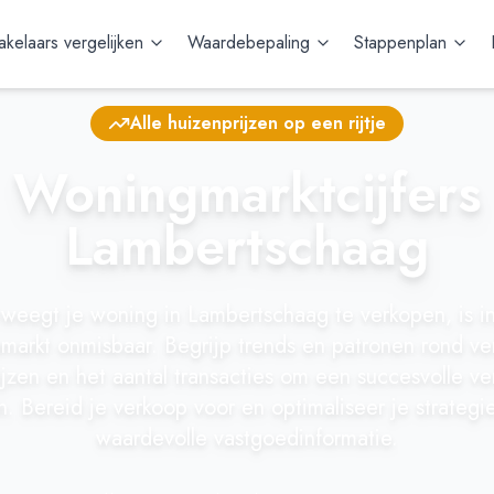
kelaars vergelijken
Waardebepaling
Stappenplan
Alle huizenprijzen op een rijtje
Woningmarktcijfers
Lambertschaag
rweegt je woning in Lambertschaag te verkopen, is in
nmarkt onmisbaar. Begrijp trends en patronen rond ve
ijzen en het aantal transacties om een succesvolle ve
. Bereid je verkoop voor en optimaliseer je strateg
waardevolle vastgoedinformatie.