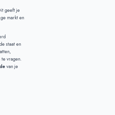
t geeft je
dige markt en
erd
de staat en
atten,
 te vragen.
de
van je