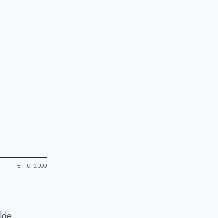
€ 1.015.000
elde