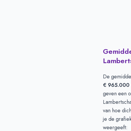
Gemiddel
Lambert
De gemiddel
€ 965.000
geven een op
Lambertscha
van hoe dic
je de grafi
weergeeft: