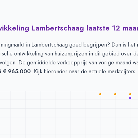
wikkeling Lambertschaag laatste 12 ma
 in Lambertschaag per m2
-
Afgelopen 3 maanden (per m2)
Type
Bedrag
euro's
€ 4.741
oningmarkt in Lambertschaag goed begrijpen? Dan is het
n euro's
€ 3.740
ische ontwikkeling van huizenprijzen in dit gebied over de
volgen. De gemiddelde verkoopprijs van vorige maand w
ld
€ 965.000
. Kijk hieronder naar de actuele marktcijfers: