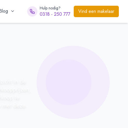
Hulp nodig?
Blog
Vind een makelaar
0318 - 250 777
zicht in de
rkoopprijzen,
rkoop te
ie met deze