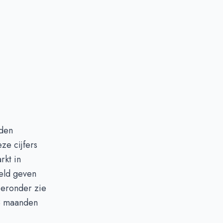
nden
ze cijfers
rkt in
eld geven
ieronder zie
 3 maanden