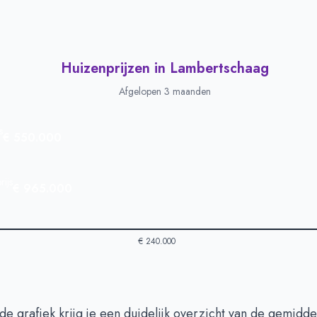
Huizenprijzen in Lambertschaag
Afgelopen 3 maanden
s
€ 550.000
ijs
€ 965.000
€ 240.000
 in Lambertschaag
-
Afgelopen 3 maanden
de grafiek krijg je een duidelijk overzicht van de gemidd