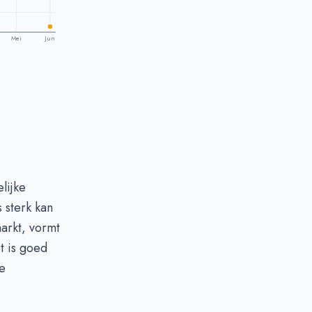
Mei
Jun
lijke
 sterk kan
markt, vormt
t is goed
ze