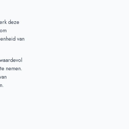
terk deze
dom
genheid van
t waardevol
 te nemen.
van
n.