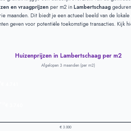
Type
Bedrag
jzen en vraagprijzen
per m2 in
Lambertschaag
geduren
euro's
€ 550.000
ie maanden. Dit biedt je een actueel beeld van de lokale
n euro's
€ 965.000
hten geven voor potentiële toekomstige transacties. Kijk h
Huizenprijzen in Lambertschaag per m2
Afgelopen 3 maanden (per m2)
s
€ 4.741
ijs
€ 3.740
€ 3.000