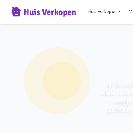
Huis verkopen
Ma
Als je ove
lokale huize
vraagpr
garanderen