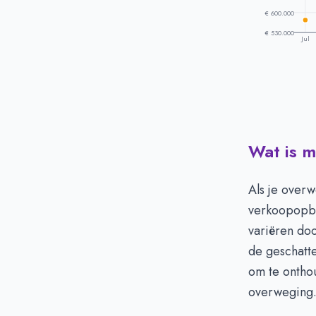
€ 600.000
€ 530.000
Jul
Wat is 
Prijsontwikke
Maand
Juli
Als je overw
Augustus
verkoopopbr
September
-
variëren doo
Oktober
-
de geschatte
November
-
om te ontho
December
-
overweging
Januari
-
Februari