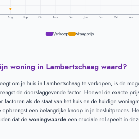
Aug
Sep
Okt
Nov
Dec
Jan
Feb
Mrt
Apr
Verkoop
Vraagprijs
mijn woning in Lambertschaag waard?
ling per maand -
Lambertschaag
Vraagprijs
Verkoopprijs
€ 575.000
-
eegt om je huis in Lambertschaag te verkopen, is de moge
€ 575.000
-
engst de doorslaggevende factor. Hoewel de exacte prijs
-
r factoren als de staat van het huis en de huidige woning
-
 opbrengst een belangrijke knoop in je besluitproces. He
-
uden dat de
woningwaarde
een cruciale rol speelt in de
-
.
-
€ 995.000
-