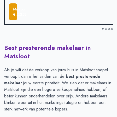
Matsloot
€ 2.258
€ 6.000
Best presterende makelaar in
Verkoopprijzen in andere plaatsen per m2
-
Afgelopen 3 maand
Plaats
Gemiddelde verkooppri
Matsloot
Roderwolde
€ 5.581
Paterswolde
€ 4.341
Als je wilt dat de verkoop van jouw huis in Matsloot soepel
Eelde
€ 4.331
verloopt, dan is het vinden van de
best presterende
Foxwolde
€ 4.310
makelaar
jouw eerste prioriteit. We zien dat er makelaars in
Peize
€ 4.040
Matsloot zijn die een hogere verkoopsnelheid hebben, of
Leutingewolde
€ 3.134
beter kunnen onderhandelen over prijs. Andere makelaars
Matsloot
€ 2.258
blinken weer uit in hun marketingstrategie en hebben een
sterk netwerk van potentiële kopers.