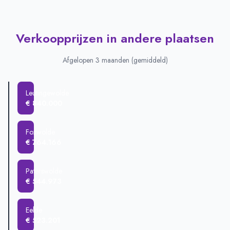
Verkoopprijzen in andere plaatsen
Afgelopen 3 maanden (gemiddeld)
Leutingewolde
€ 840.000
Foxwolde
€ 764.166
Paterswolde
€ 544.973
Eelde
€ 523.201