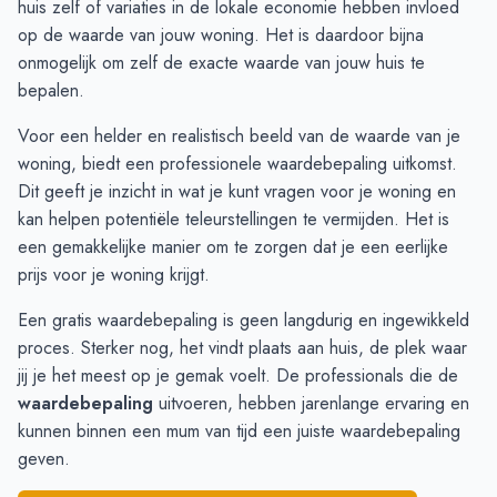
huis zelf of variaties in de lokale economie hebben invloed
December
€ 49.500
-
op de waarde van jouw woning. Het is daardoor bijna
Januari
-
-
onmogelijk om zelf de exacte waarde van jouw huis te
Februari
-
-
bepalen.
Maart
-
-
Voor een helder en realistisch beeld van de waarde van je
April
€ 50.000
-
woning, biedt een professionele
waardebepaling
uitkomst.
Mei
€ 50.000
€ 70.000
Dit geeft je inzicht in wat je kunt vragen voor je woning en
Juni
€ 50.000
€ 70.000
kan helpen potentiële teleurstellingen te vermijden. Het is
een gemakkelijke manier om te zorgen dat je een eerlijke
prijs voor je woning krijgt.
Een gratis waardebepaling is geen langdurig en ingewikkeld
proces. Sterker nog, het vindt plaats aan huis, de plek waar
jij je het meest op je gemak voelt. De professionals die de
waardebepaling
uitvoeren, hebben jarenlange ervaring en
kunnen binnen een mum van tijd een juiste waardebepaling
geven.