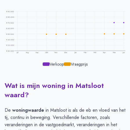
€ 90.000
€ 80.000
€ 70.000
€ 60.000
€ 50.000
€ 40.000
€ 30.000
€ 20.000
Jul
Aug
Sep
Okt
Nov
Dec
Jan
Feb
Mrt
Apr
Mei
Jun
Verkoop
Vraagprijs
Wat is mijn woning in Matsloot
Prijsontwikkeling per maand -
Matsloot
Maand
Vraagprijs
Verkoopprijs
waard?
Juli
-
-
Augustus
-
-
De
woningwaarde
in Matsloot is als de eb en vloed van het
September
-
-
tij, continu in beweging. Verschillende factoren, zoals
Oktober
€ 49.500
-
veranderingen in de vastgoedmarkt, veranderingen in het
November
€ 49.500
-