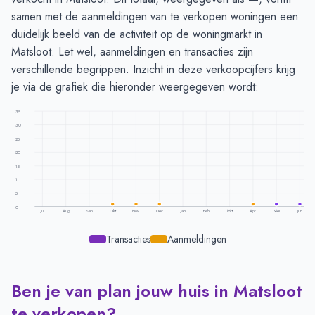
samen met de aanmeldingen van te verkopen woningen een
duidelijk beeld van de activiteit op de woningmarkt in
Matsloot. Let wel, aanmeldingen en transacties zijn
verschillende begrippen. Inzicht in deze verkoopcijfers krijg
je via de grafiek die hieronder weergegeven wordt:
35
30
25
20
15
10
5
0
Jul
Aug
Sep
Okt
Nov
Dec
Jan
Feb
Mrt
Apr
Mei
Jun
Transacties
Aanmeldingen
Ben je van plan jouw huis in Matsloot
Transacties en aanmeldingen per maand -
Matsloot
Maand
Transacties
Aanmeldingen
te verkopen?