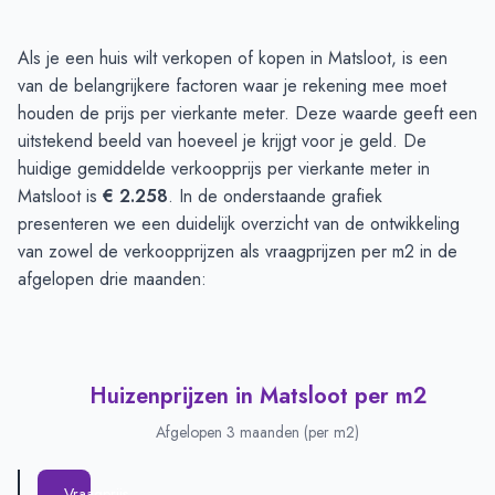
Huizenprijzen in Matsloot
-
Afgelopen 3 maanden
Als je een huis wilt verkopen of kopen in Matsloot, is een
Type
Bedrag
van de belangrijkere factoren waar je rekening mee moet
Vraagprijs in euro's
€ 50.000
houden de prijs per vierkante meter. Deze waarde geeft een
Verkoopprijs in euro's
uitstekend beeld van hoeveel je krijgt voor je geld. De
€ 70.000
huidige gemiddelde verkoopprijs per vierkante meter in
Matsloot is
€ 2.258
. In de onderstaande grafiek
presenteren we een duidelijk overzicht van de ontwikkeling
van zowel de verkoopprijzen als vraagprijzen per m2 in de
afgelopen drie maanden:
Huizenprijzen in Matsloot per m2
Afgelopen 3 maanden (per m2)
Vraagprijs