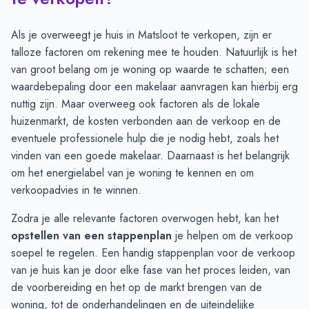
Juli
-
-
Augustus
-
-
Als je overweegt je huis in Matsloot te verkopen, zijn er
September
-
-
talloze factoren om rekening mee te houden. Natuurlijk is het
Oktober
-
1
van groot belang om je woning op waarde te schatten; een
November
-
1
waardebepaling door een makelaar aanvragen
kan hierbij erg
December
-
1
nuttig zijn. Maar overweeg ook factoren als de lokale
Januari
-
-
huizenmarkt, de kosten verbonden aan de verkoop en de
Februari
-
-
eventuele professionele hulp die je nodig hebt, zoals
het
Maart
-
-
vinden van een goede makelaar
. Daarnaast is het belangrijk
April
-
1
om het
energielabel van je woning
te kennen en om
Mei
1
1
verkoopadvies in te winnen.
Juni
1
1
Zodra je alle relevante factoren overwogen hebt, kan het
opstellen van een stappenplan
je helpen om de verkoop
soepel te regelen. Een
handig stappenplan voor de verkoop
van je huis
kan je door elke fase van het proces leiden, van
de voorbereiding en het op de markt brengen van de
woning, tot de onderhandelingen en de uiteindelijke