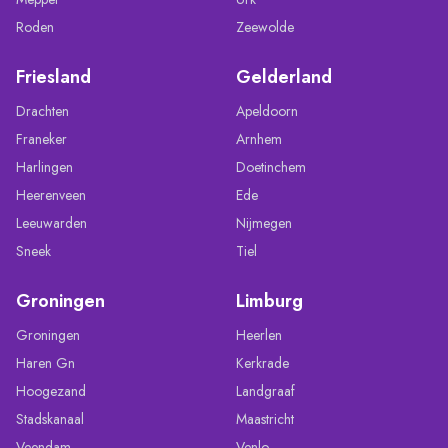
Roden
Zeewolde
Friesland
Gelderland
Drachten
Apeldoorn
Franeker
Arnhem
Harlingen
Doetinchem
Heerenveen
Ede
Leeuwarden
Nijmegen
Sneek
Tiel
Groningen
Limburg
Groningen
Heerlen
Haren Gn
Kerkrade
Hoogezand
Landgraaf
Stadskanaal
Maastricht
Veendam
Venlo