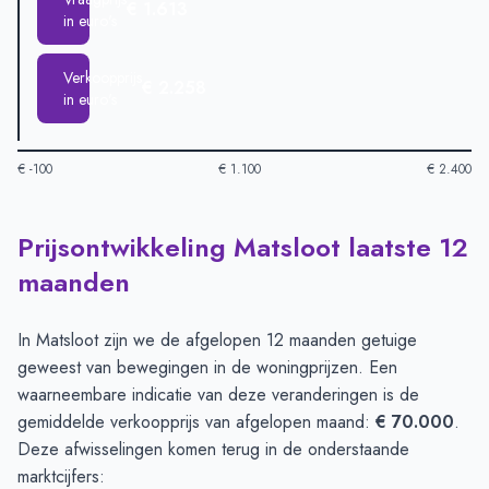
€ 1.613
in euro's
Verkoopprijs
€ 2.258
in euro's
€ -100
€ 1.100
€ 2.400
Prijsontwikkeling Matsloot laatste 12
Huizenprijzen in Matsloot per m2
-
Afgelopen 3 maanden (per 
Type
Bedrag
maanden
Vraagprijs in euro's
€ 1.613
Verkoopprijs in euro's
€ 2.258
In Matsloot zijn we de afgelopen 12 maanden getuige
geweest van bewegingen in de woningprijzen. Een
waarneembare indicatie van deze veranderingen is de
gemiddelde verkoopprijs van afgelopen maand:
€ 70.000
.
Deze afwisselingen komen terug in de onderstaande
marktcijfers: