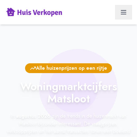
Alle huizenprijzen op een rijtje
Woningmarktcijfers
Matsloot
In
augustus 2026
zijn de trends in de huizenmarkt van
Matsloot bijzonder interessant. De vraagprijzen,
verkoopprijzen en het aantal transacties tonen een boeiend