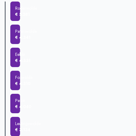
Eelde
€ 523.201
Roderwolde
Peize
€ 513.836
€ 5.581
Roderwolde
€ 463.227
Matsloot
€ 70.000
Paterswolde
€ 4.341
Eelde
€ 4.331
Foxwolde
€ 4.310
Peize
€ 4.040
Leutingewolde
€ 3.134