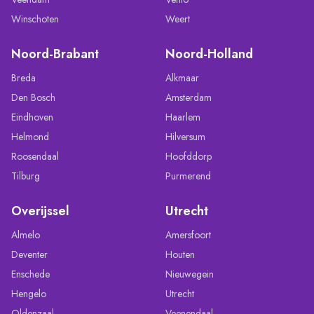
Winschoten
Weert
Noord-Brabant
Noord-Holland
Breda
Alkmaar
Den Bosch
Amsterdam
Eindhoven
Haarlem
Helmond
Hilversum
Roosendaal
Hoofddorp
Tilburg
Purmerend
Overijssel
Utrecht
Almelo
Amersfoort
Deventer
Houten
Enschede
Nieuwegein
Hengelo
Utrecht
Oldenzaal
Veenendaal