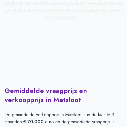
beeld van de ontwikkelingen in dit gebied. Bereid je voor om
je huis in Matsloot te verkopen met deze handige statistieken
en vastgoedcijfers.
Laatst geactualiseerd op:
1 augustus 2026
Gemiddelde vraagprijs en
verkoopprijs in Matsloot
De gemiddelde verkoopprijs in
Matsloot
is in de laatste 3
maanden
€ 70.000
euro en de gemiddelde vraagprijs is