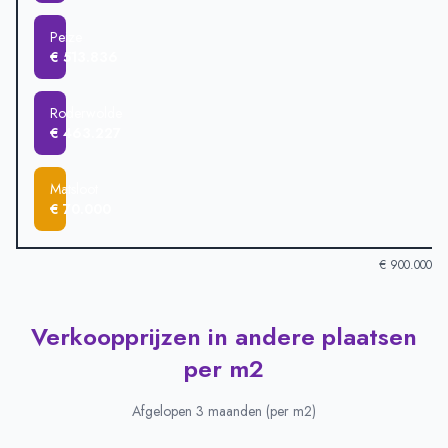
Peize
€ 513.836
Roderwolde
€ 463.227
Matsloot
€ 70.000
€ 900.000
Verkoopprijzen in andere plaatsen
Verkoopprijzen in andere plaatsen
-
Afgelopen 3 maanden (gem
Plaats
Gemiddelde verkoopprijs
per m2
Leutingewolde
€ 840.000
Foxwolde
€ 764.166
Afgelopen 3 maanden (per m2)
Paterswolde
€ 544.973