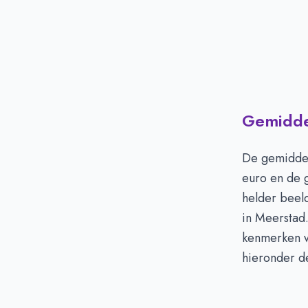
Gemiddel
De gemiddel
euro en de 
helder beeld
in Meerstad
kenmerken v
hieronder de