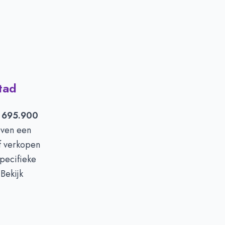
tad
 695.900
even een
of verkopen
pecifieke
Bekijk