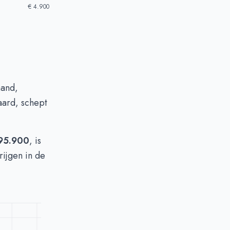
€ 4.900
aand,
aard, schept
95.900
, is
rijgen in de