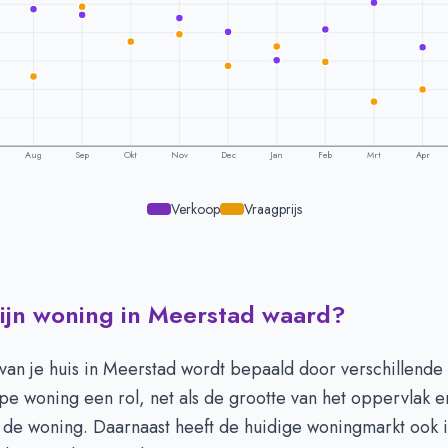
Aug
Sep
Okt
Nov
Dec
Jan
Feb
Mrt
Apr
Verkoop
Vraagprijs
ijn woning in Meerstad waard?
ling per maand -
Meerstad
raagprijs
Verkoopprijs
 744.500
€ 743.331
van je huis in Meerstad wordt bepaald door verschillende 
 698.250
€ 793.156
ype woning een rol, net als de grootte van het oppervlak e
796.763
€ 785.370
n de woning. Daarnaast heeft de huidige woningmarkt ook 
747.060
€ 854.038