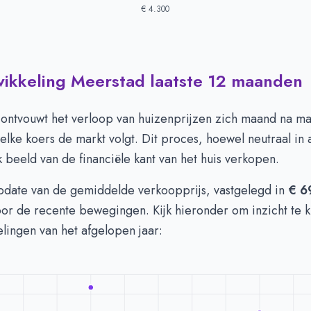
€ 4.300
wikkeling Meerstad laatste 12 maanden
 in Meerstad per m2
-
Afgelopen 3 maanden (per m2)
Type
Bedrag
euro's
€ 4.525
 ontvouwt het verloop van huizenprijzen zich maand na m
n euro's
€ 4.786
elke koers de markt volgt. Dit proces, hoewel neutraal in 
k beeld van de financiële kant van het huis verkopen.
update van de gemiddelde verkoopprijs, vastgelegd in
€ 6
 voor de recente bewegingen. Kijk hieronder om inzicht te k
elingen van het afgelopen jaar: