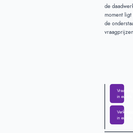
Verkoopprijs i
de daadwerk
moment ligt
de onderstaa
vraagprijze
Vraagprij
in euro's
Verkooppr
in euro's