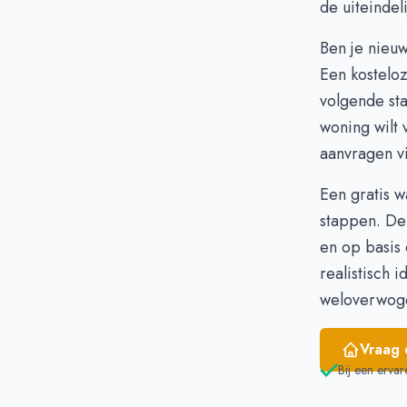
de uiteindel
November
€ 
December
€ 
Ben je nieu
Januari
€ 
Een kostelo
Februari
€ 
volgende sta
Maart
€ 
woning wilt 
April
€
aanvragen v
Mei
€ 
Juni
€ 
Een gratis 
stappen. De 
en op basis
realistisch 
weloverwoge
Vraag 
Bij een ervar