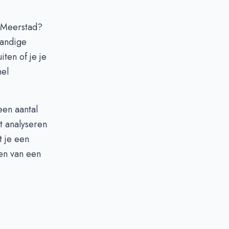
n Meerstad?
handige
iten of je je
nel
een aantal
t analyseren
t je een
ken van een