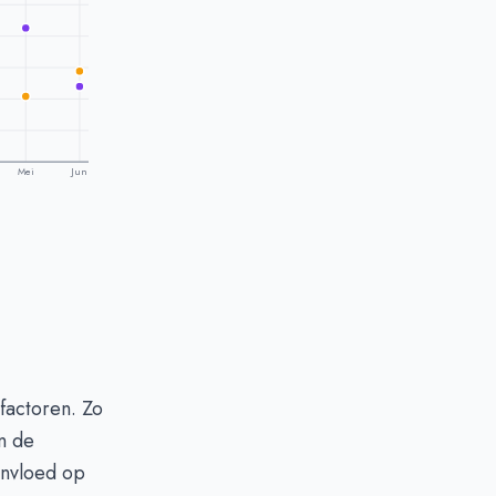
Mei
Jun
factoren. Zo
n de
invloed op