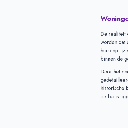
Woningci
De realiteit
worden dat d
huizenprijz
bínnen de g
Door het ond
gedetailleer
historische 
de basis lig