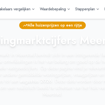
kelaars vergelijken
Waardebepaling
Stappenplan
Alle huizenprijzen op een rijtje
ngmarktcijfers Mee
arkt in Meerstad bevindt zich in een intrigerende f
e ontwikkelingen is het van belang om goed op de ho
ele vastgoedcijfers. Op deze pagina vind je relevant
r andere gemiddelde woningprijzen, vraagprijzen en 
ies tot aan
augustus 2026
. Deze data worden door 
 om een realistisch beeld te schetsen van het huis ve
Meerstad.