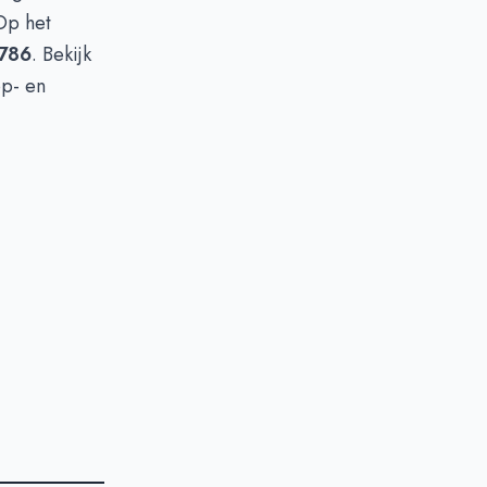
Op het
.786
. Bekijk
op- en