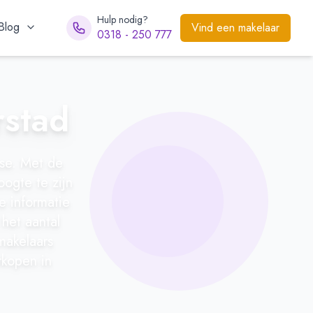
Hulp nodig?
Blog
Vind een makelaar
0318 - 250 777
rstad
ase. Met de
ogte te zijn
e informatie
het aantal
makelaars
rkopen in