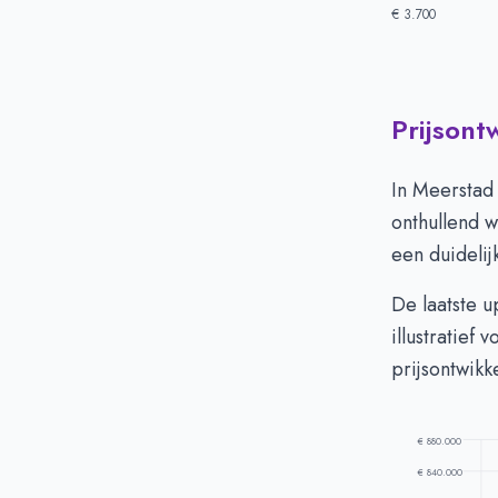
€ 3.700
Prijsont
Huizenprijzen
Vraagprijs in 
In Meerstad
Verkoopprijs i
onthullend w
een duidelij
De laatste 
illustratief
prijsontwikk
€ 880.000
€ 840.000