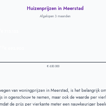
Huizenprijzen in Meerstad
Afgelopen 3 maanden
s
€ 715.155
ijs
€ 695.900
€ 650.000
 in Meerstad
-
Afgelopen 3 maanden
wegen van woningprijzen in Meerstad, is het belangrijk om
Type
Bedrag
rijs in ogenschouw te nemen, maar ook de waarde per vier
euro's
€ 715.155
at de prijs per vierkante meter een nauwkeuriger beeld