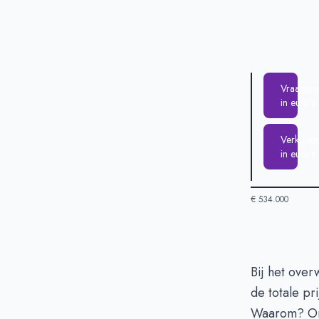
Vraagprij
in euro's
Verkooppr
in euro's
€ 534.000
Huizenprijzen
Bij het over
de totale p
Vraagprijs in 
Waarom? Omd