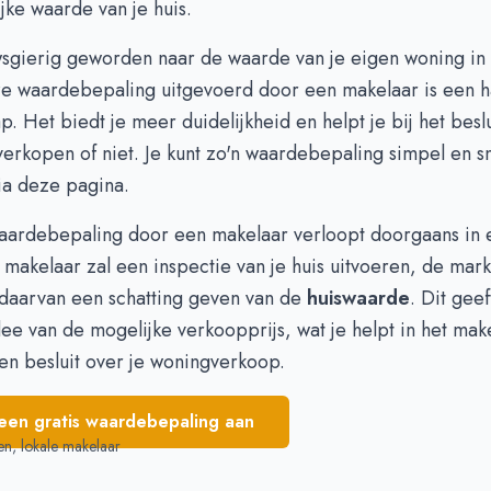
ijke waarde van je huis.
757.981
€ 780.033
712.861
€ 761.384
wsgierig geworden naar de waarde van je eigen woning i
740.781
€ 720.818
ze waardebepaling uitgevoerd door een makelaar is een 
718.653
€ 764.401
p. Het biedt je meer duidelijkheid en helpt je bij het beslu
662.772
€ 802.612
verkopen of niet. Je kunt zo'n waardebepaling simpel en s
 680.304
€ 739.768
ia deze
pagina
.
683.531
€ 769.773
715.155
€ 695.900
waardebepaling door een makelaar verloopt doorgaans in 
makelaar zal een inspectie van je huis uitvoeren, de mark
 daarvan een schatting geven van de
huiswaarde
. Dit geef
idee van de mogelijke verkoopprijs, wat je helpt in het ma
n besluit over je woningverkoop.
een gratis waardebepaling aan
en, lokale makelaar