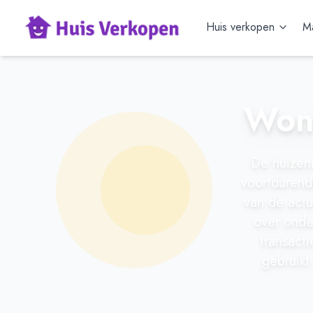
Huis verkopen
Ma
Woni
De huizenm
voortdurend
van de actu
over onde
transact
gebruikt