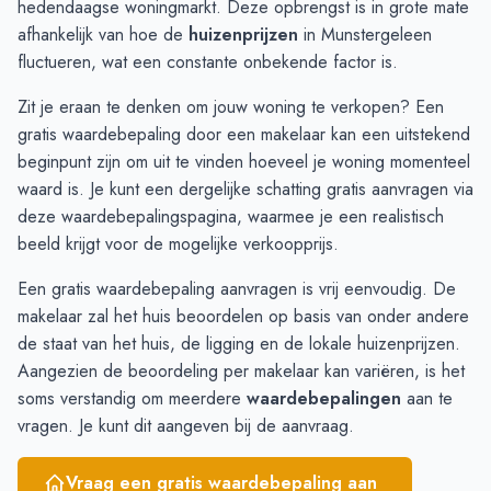
hedendaagse woningmarkt. Deze opbrengst is in grote mate
November
€ 421.650
€ 412.093
afhankelijk van hoe de
huizenprijzen
in Munstergeleen
December
€ 429.368
€ 376.343
fluctueren, wat een constante onbekende factor is.
Januari
€ 404.166
€ 396.638
Zit je eraan te denken om jouw woning te verkopen? Een
Februari
€ 367.533
€ 400.234
gratis waardebepaling door een makelaar kan een uitstekend
Maart
€ 341.850
€ 457.288
beginpunt zijn om uit te vinden hoeveel je woning momenteel
April
€ 340.333
€ 441.440
waard is. Je kunt een dergelijke schatting gratis aanvragen via
Mei
€ 357.071
€ 413.457
deze
waardebepalingspagina
, waarmee je een realistisch
Juni
€ 389.571
€ 388.726
beeld krijgt voor de mogelijke verkoopprijs.
Een gratis waardebepaling aanvragen is vrij eenvoudig. De
makelaar zal het huis beoordelen op basis van onder andere
de staat van het huis, de ligging en de lokale huizenprijzen.
Aangezien de beoordeling per makelaar kan variëren, is het
soms verstandig om meerdere
waardebepalingen
aan te
vragen. Je kunt dit aangeven bij de aanvraag.
Vraag een gratis waardebepaling aan