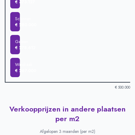
€ 373.127
Schinnen
€ 280.000
Geleen
€ 278.612
Windraak
€ 267.000
€ 500.000
Verkoopprijzen in andere plaatsen
Verkoopprijzen in andere plaatsen
-
Afgelopen 3 maanden (gem
Plaats
Gemiddelde verkoopprijs
per m2
Sweikhuizen
€ 467.187
Puth
€ 436.439
Afgelopen 3 maanden (per m2)