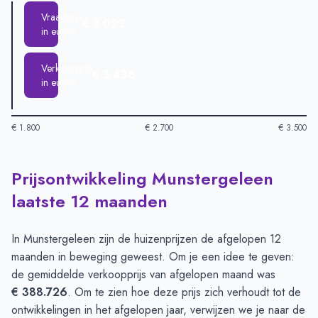
Vraagprijs
€ 3.022
in euro's
Verkoopprijs
€ 3.436
in euro's
€ 1.800
€ 2.700
€ 3.500
Prijsontwikkeling Munstergeleen
Huizenprijzen in Munstergeleen per m2
-
Afgelopen 3 maanden
Type
Bed
laatste 12 maanden
Vraagprijs in euro's
€ 3.022
Verkoopprijs in euro's
€ 3.436
In Munstergeleen zijn de huizenprijzen de afgelopen 12
maanden in beweging geweest. Om je een idee te geven:
de gemiddelde verkoopprijs van afgelopen maand was
€ 388.726
. Om te zien hoe deze prijs zich verhoudt tot de
ontwikkelingen in het afgelopen jaar, verwijzen we je naar de