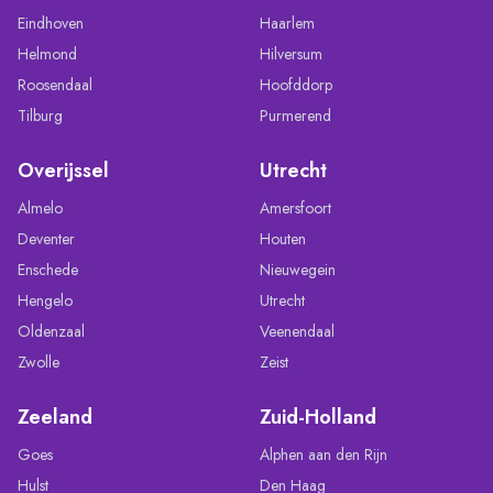
Eindhoven
Haarlem
Helmond
Hilversum
Roosendaal
Hoofddorp
Tilburg
Purmerend
Overijssel
Utrecht
Almelo
Amersfoort
Deventer
Houten
Enschede
Nieuwegein
Hengelo
Utrecht
Oldenzaal
Veenendaal
Zwolle
Zeist
Zeeland
Zuid-Holland
Goes
Alphen aan den Rijn
Hulst
Den Haag