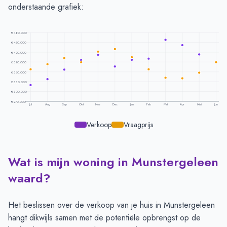
onderstaande grafiek:
€ 480.000
€ 450.000
€ 420.000
€ 390.000
€ 360.000
€ 330.000
€ 300.000
€ 270.000
Jul
Aug
Sep
Okt
Nov
Dec
Jan
Feb
Mrt
Apr
Mei
Jun
Verkoop
Vraagprijs
Wat is mijn woning in Munstergeleen
Prijsontwikkeling per maand -
Munstergeleen
Maand
Vraagprijs
Verkoopprijs
waard?
Juli
€ 367.391
€ 320.131
Augustus
€ 383.187
€ 337.442
Het beslissen over de verkoop van je huis in Munstergeleen
September
€ 401.714
€ 366.534
hangt dikwijls samen met de potentiële opbrengst op de
Oktober
€ 389.176
€ 395.594