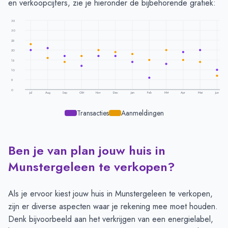
en verkoopcijfers, zie je hieronder de bijbehorende grafiek:
35
30
25
20
15
10
5
0
Jul
Aug
Sep
Okt
Nov
Dec
Jan
Feb
Mrt
Apr
Mei
Jun
Transacties
Aanmeldingen
Ben je van plan jouw huis in
Transacties en aanmeldingen per maand -
Munstergeleen
Maand
Transacties
Aanmeldingen
Munstergeleen te verkopen?
Juli
20
23
Augustus
21
16
Als je ervoor kiest jouw huis in Munstergeleen te verkopen,
September
17
14
zijn er diverse aspecten waar je rekening mee moet houden.
Oktober
12
17
Denk bijvoorbeeld aan het verkrijgen van een energielabel,
November
17
20