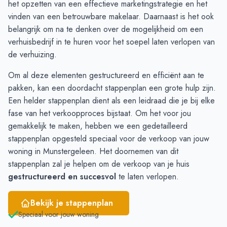
het opzetten van een effectieve marketingstrategie en het
December
17
19
vinden van een betrouwbare makelaar. Daarnaast is het ook
Januari
14
18
belangrijk om na te denken over de mogelijkheid om een
Februari
6
15
verhuisbedrijf in te huren voor het soepel laten verlopen van
Maart
13
20
de verhuizing.
April
19
15
Om al deze elementen gestructureerd en efficiënt aan te
Mei
20
14
pakken, kan een doordacht stappenplan een grote hulp zijn.
Juni
10
7
Een helder stappenplan dient als een leidraad die je bij elke
fase van het verkoopproces bijstaat. Om het voor jou
gemakkelijk te maken, hebben we een gedetailleerd
stappenplan
opgesteld speciaal voor de verkoop van jouw
woning in Munstergeleen. Het doornemen van dit
stappenplan zal je helpen om de verkoop van je huis
gestructureerd en succesvol
te laten verlopen.
Bekijk je stappenplan
Speciaal voor jouw woning