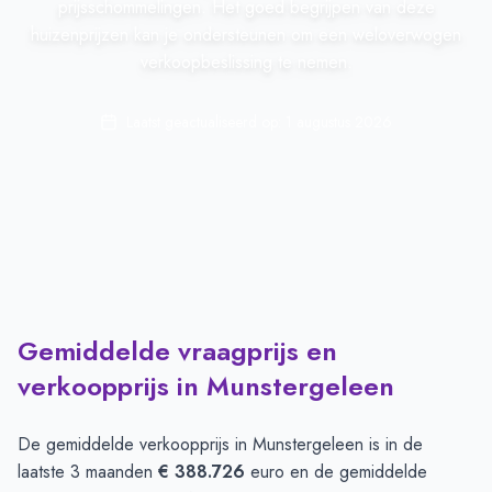
prijsschommelingen. Het goed begrijpen van deze
huizenprijzen kan je ondersteunen om een weloverwogen
verkoopbeslissing te nemen.
Laatst geactualiseerd op:
1 augustus 2026
Gemiddelde vraagprijs en
verkoopprijs in Munstergeleen
De gemiddelde verkoopprijs in
Munstergeleen
is in de
laatste 3 maanden
€ 388.726
euro en de gemiddelde