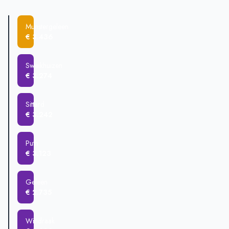
Munstergeleen
€ 388.726
Sittard
€ 373.127
Munstergeleen
Schinnen
€ 280.000
€ 3.436
Geleen
€ 278.612
Windraak
€ 267.000
Sweikhuizen
€ 3.274
Sittard
€ 3.242
Puth
€ 3.123
Geleen
€ 2.735
Windraak