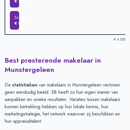
€ 2.322
Schinnen
€ 843
€ 4.000
Best presterende makelaar in
Verkoopprijzen in andere plaatsen per m2
-
Afgelopen 3 maand
Plaats
Gemiddelde verkooppri
Munstergeleen
Munstergeleen
€ 3.436
Sweikhuizen
€ 3.274
De
statistieken
van makelaars in Munstergeleen vertonen
Sittard
€ 3.242
geen eenduidig beeld. Elk heeft zo hun eigen manier van
Puth
€ 3.123
aanpakken en unieke resultaten. Variaties tussen makelaars
Geleen
€ 2.735
kunnen betrekking hebben op hun lokale kennis, hun
Windraak
€ 2.322
marketingstrategie, het netwerk waarover zij beschikken en
Schinnen
€ 843
hun appraisaltalent.