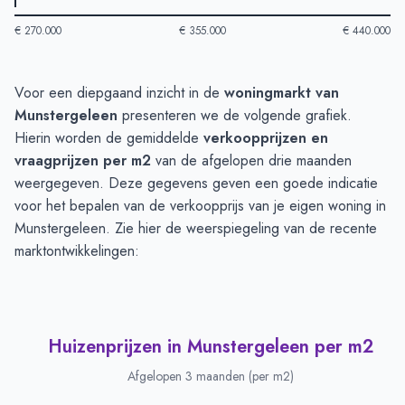
€ 270.000
€ 355.000
€ 440.000
Huizenprijzen in Munstergeleen
-
Afgelopen 3 maanden
Voor een diepgaand inzicht in de
woningmarkt van
Type
Bedrag
Munstergeleen
presenteren we de volgende grafiek.
Vraagprijs in euro's
€ 389.571
Hierin worden de gemiddelde
verkoopprijzen en
Verkoopprijs in euro's
vraagprijzen per m2
van de afgelopen drie maanden
€ 388.726
weergegeven. Deze gegevens geven een goede indicatie
voor het bepalen van de verkoopprijs van je eigen woning in
Munstergeleen. Zie hier de weerspiegeling van de recente
marktontwikkelingen:
Huizenprijzen in Munstergeleen per m2
Afgelopen 3 maanden (per m2)