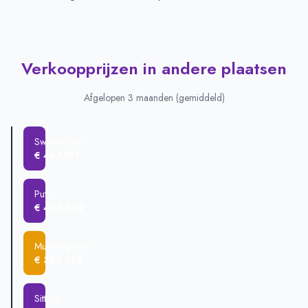
Verkoopprijzen in andere plaatsen
Afgelopen 3 maanden (gemiddeld)
Sweikhuizen
€ 467.187
Puth
€ 436.439
Munstergeleen
€ 388.726
Sittard