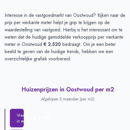
Huizenprijzen in Oostwoud
-
Afgelopen 3 maanden
Interesse in de vastgoedmarkt van Oostwoud? Kijken naar de
Type
Bedrag
prijs per vierkante meter helpt je grip te krijgen op de
Vraagprijs in euro's
€ 565.000
waardestelling van vastgoed. Hierbij is het interessant om te
Verkoopprijs in euro's
weten dat de huidige gemiddelde verkoopprijs per vierkante
€ 337.654
meter in Oostwoud
€ 2.520
bedraagt. Om je een beter
beeld te geven van de huidige trends, hebben we een
overzichtelijke grafiek voorbereid:
Huizenprijzen in Oostwoud per m2
Afgelopen 3 maanden (per m2)
Vraagprijs
€ 3.659
in euro's