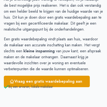
de best mogelijke prijs realiseren. Het is dan ook verstandig
Maart
€ 478.333
-
om een helder beeld te krijgen van de huidige waarde van je
April
€ 486.666
-
huis. Dit kun je doen door een gratis
waardebepaling
aan te
Mei
€ 544.285
-
vragen bij een gecertificeerde makelaar. Dit geeft je een
Juni
€ 565.000
€ 337.654
realistische uitgangspunt bij de onderhandelingen.
Een gratis waardebepaling vindt plaats aan huis, waardoor
de makelaar een accurate inschatting kan maken. Het vergt
slechts een
kleine inspanning
van jouw kant; een afspraak
maken en de makelaar ontvangen. Daarnaast krijg je
waardevolle inzichten over je woning en eventuele
verbeterpunten die de waarde kunnen optimaliseren.
Vraag een gratis waardebepaling aan
Bij een ervaren, lokale makelaar