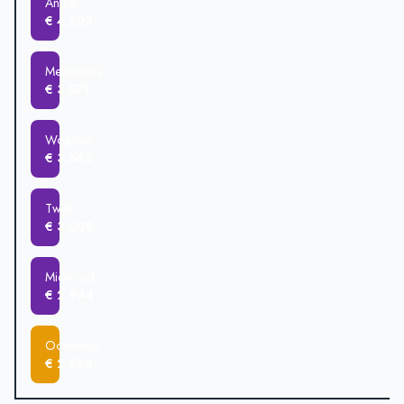
Andijk
€ 4.203
Medemblik
€ 3.571
Wognum
€ 3.563
Twisk
€ 3.008
Midwoud
€ 2.944
Oostwoud
€ 2.520