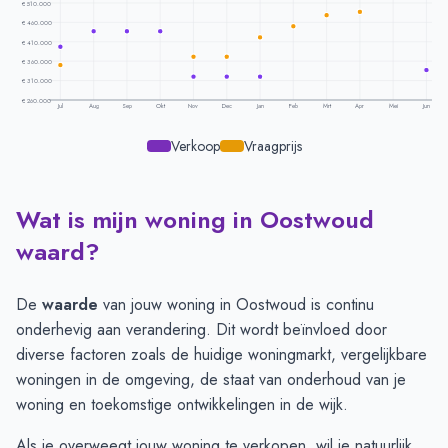
€ 510.000
€ 460.000
€ 410.000
€ 360.000
€ 310.000
€ 260.000
Jul
Aug
Sep
Okt
Nov
Dec
Jan
Feb
Mrt
Apr
Mei
Jun
Verkoop
Vraagprijs
Wat is mijn woning in Oostwoud
Prijsontwikkeling per maand -
Oostwoud
Maand
Vraagprijs
Verkoopprijs
waard?
Juli
€ 350.000
€ 397.500
Augustus
€ 587.500
€ 436.635
De
waarde
van jouw woning in Oostwoud is continu
September
€ 587.500
€ 436.635
onderhevig aan verandering. Dit wordt beïnvloed door
Oktober
€ 562.500
€ 436.635
diverse factoren zoals de huidige woningmarkt, vergelijkbare
November
€ 371.666
€ 320.000
woningen in de omgeving, de staat van onderhoud van je
December
€ 371.666
€ 320.000
woning en toekomstige ontwikkelingen in de wijk.
Januari
€ 421.666
€ 320.000
Als je overweegt jouw woning te verkopen, wil je natuurlijk
Februari
€ 450.000
-