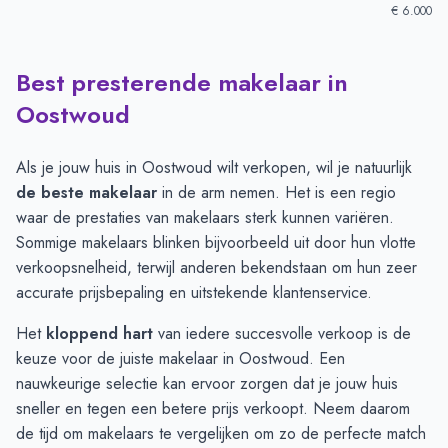
€ 6.000
Best presterende makelaar in
Verkoopprijzen in andere plaatsen per m2
-
Afgelopen 3 maand
Plaats
Gemiddelde verkoopprijs
Oostwoud
Hoorn
€ 5.667
Andijk
€ 4.203
Als je jouw huis in Oostwoud wilt verkopen, wil je natuurlijk
Medemblik
€ 3.571
de beste makelaar
in de arm nemen. Het is een regio
Wognum
€ 3.563
waar de prestaties van makelaars sterk kunnen variëren.
Twisk
€ 3.008
Sommige makelaars blinken bijvoorbeeld uit door hun vlotte
Midwoud
€ 2.944
verkoopsnelheid, terwijl anderen bekendstaan om hun zeer
Oostwoud
€ 2.520
accurate prijsbepaling en uitstekende klantenservice.
Het
kloppend hart
van iedere succesvolle verkoop is de
keuze voor de juiste makelaar in Oostwoud. Een
nauwkeurige selectie kan ervoor zorgen dat je jouw huis
sneller en tegen een betere prijs verkoopt. Neem daarom
de tijd om
makelaars
te vergelijken om zo de perfecte match