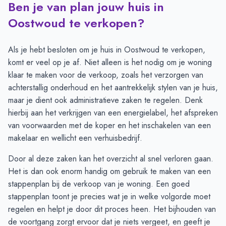
Ben je van plan jouw huis in
Transacties en aanmeldingen per maand -
Oostwoud
Maand
Transacties
Aanmeldingen
Oostwoud te verkopen?
Juli
2
1
Augustus
1
2
Als je hebt besloten om je huis in Oostwoud te verkopen,
September
1
2
komt er veel op je af. Niet alleen is het nodig om je woning
Oktober
1
2
klaar te maken voor de verkoop, zoals het verzorgen van
November
1
3
achterstallig onderhoud en het aantrekkelijk stylen van je huis,
December
2
3
maar je dient ook administratieve zaken te regelen. Denk
Januari
3
3
hierbij aan het verkrijgen van een energielabel, het afspreken
Februari
2
1
van voorwaarden met de koper en het inschakelen van een
Maart
1
3
makelaar en wellicht een verhuisbedrijf.
April
2
3
Door al deze zaken kan het overzicht al snel verloren gaan.
Mei
3
7
Het is dan ook enorm handig om gebruik te maken van een
Juni
6
5
stappenplan bij de verkoop van je woning. Een
goed
stappenplan
toont je precies wat je in welke volgorde moet
regelen en helpt je door dit proces heen. Het bijhouden van
de voortgang zorgt ervoor dat je niets vergeet, en geeft je