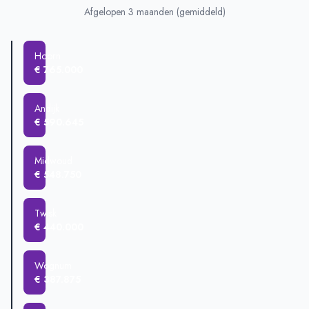
Afgelopen 3 maanden (gemiddeld)
Hoorn
€ 765.000
Andijk
€ 590.645
Midwoud
€ 548.750
Twisk
€ 440.000
Wognum
€ 387.875