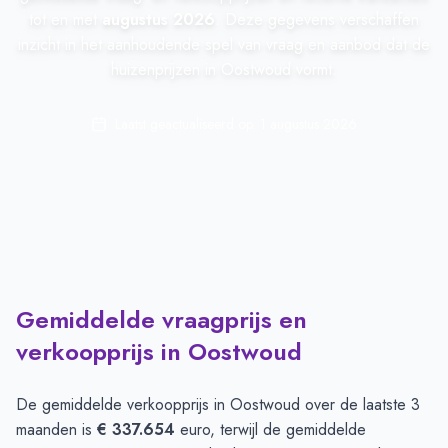
tot en met
augustus 2026
. Deze gegevens verschaffen
inzicht in het aanhoudende spel van vraag en aanbod dat de
huizenprijzen in Oostwoud vormt.
Laatst geactualiseerd op:
1 augustus 2026
Gemiddelde vraagprijs en
verkoopprijs in Oostwoud
De gemiddelde verkoopprijs in
Oostwoud
over de laatste 3
maanden is
€ 337.654
euro, terwijl de gemiddelde