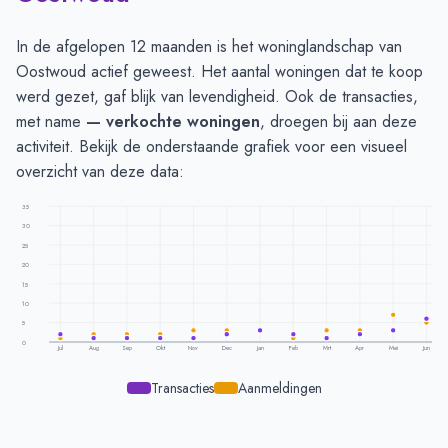
In de afgelopen 12 maanden is het woninglandschap van
Oostwoud actief geweest. Het aantal woningen dat te koop
werd gezet, gaf blijk van levendigheid. Ook de transacties,
met name
— verkochte woningen
, droegen bij aan deze
activiteit. Bekijk de onderstaande grafiek voor een visueel
overzicht van deze data:
35
30
25
20
15
10
5
0
Jul
Aug
Sep
Okt
Nov
Dec
Jan
Feb
Mrt
Apr
Mei
Jun
Transacties
Aanmeldingen