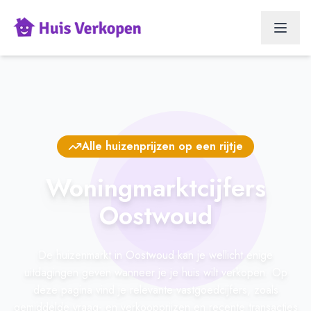
Alle huizenprijzen op een rijtje
Woningmarktcijfers
Oostwoud
De huizenmarkt in Oostwoud kan je wellicht enige
uitdagingen geven wanneer je je huis wilt verkopen. Op
deze pagina vind je relevante vastgoedcijfers, zoals
gemiddelde vraag- en verkoopprijzen en recente transacties