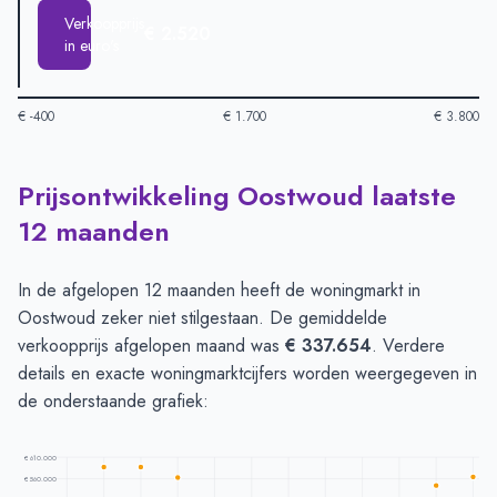
Verkoopprijs
€ 2.520
in euro's
€ -400
€ 1.700
€ 3.800
Prijsontwikkeling Oostwoud laatste
Huizenprijzen in Oostwoud per m2
-
Afgelopen 3 maanden (pe
Type
Bedrag
12 maanden
Vraagprijs in euro's
€ 3.659
Verkoopprijs in euro's
€ 2.520
In de afgelopen 12 maanden heeft de woningmarkt in
Oostwoud zeker niet stilgestaan. De gemiddelde
verkoopprijs afgelopen maand was
€ 337.654
. Verdere
details en exacte woningmarktcijfers worden weergegeven in
de onderstaande grafiek:
€ 610.000
€ 560.000