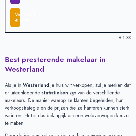
Westerland
€ 2.917
€ 4.000
Best presterende makelaar in
Verkoopprijzen in andere plaatsen per m2
-
Afgelopen 3 maand
Plaats
Gemiddelde verkooppri
Westerland
Lutjewinkel
€ 3.698
Hippolytushoef
€ 3.616
Als je in
Westerland
je huis wilt verkopen, zul je merken dat
Wieringerwaard
€ 3.524
er uiteenlopende
statistieken
zijn van de verschillende
Den Oever
€ 3.447
makelaars. De manier waarop ze klanten begeleiden, hun
Slootdorp
€ 3.279
verkoopstrategie en de prijzen die ze hanteren kunnen sterk
Westerland
€ 2.917
variëren. Het is dus belangrijk om een weloverwogen keuze
te maken.
Door de juiste makelaar te kiezen, kan je woningverkoop