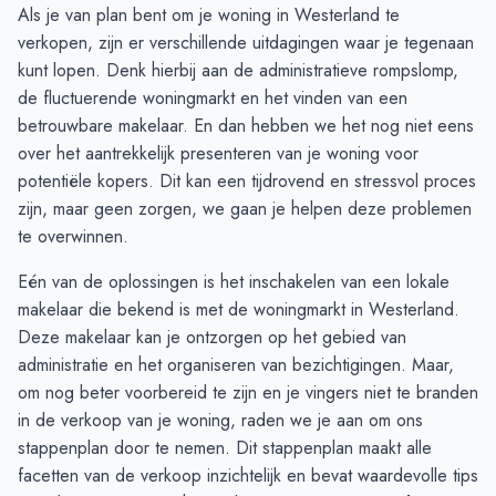
Augustus
7
4
Als je van plan bent om je woning in Westerland te
September
5
4
verkopen, zijn er verschillende uitdagingen waar je tegenaan
Oktober
4
3
kunt lopen. Denk hierbij aan de administratieve rompslomp,
November
1
2
de fluctuerende woningmarkt en het vinden van een
December
1
2
betrouwbare makelaar. En dan hebben we het nog niet eens
Januari
2
1
over het aantrekkelijk presenteren van je woning voor
Februari
3
2
potentiële kopers. Dit kan een tijdrovend en stressvol proces
Maart
2
5
zijn, maar geen zorgen, we gaan je helpen deze problemen
April
2
7
te overwinnen.
Mei
1
8
Eén van de oplossingen is het inschakelen van een lokale
Juni
2
4
makelaar die bekend is met de woningmarkt in Westerland.
Deze makelaar kan je ontzorgen op het gebied van
administratie en het organiseren van bezichtigingen. Maar,
om nog beter voorbereid te zijn en je vingers niet te branden
in de verkoop van je woning, raden we je aan om ons
stappenplan
door te nemen. Dit stappenplan maakt alle
facetten van de verkoop inzichtelijk en bevat waardevolle tips