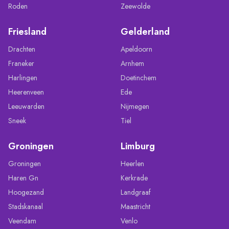
Roden
Zeewolde
Friesland
Gelderland
Drachten
Apeldoorn
Franeker
Arnhem
Harlingen
Doetinchem
Heerenveen
Ede
Leeuwarden
Nijmegen
Sneek
Tiel
Groningen
Limburg
Groningen
Heerlen
Haren Gn
Kerkrade
Hoogezand
Landgraaf
Stadskanaal
Maastricht
Veendam
Venlo