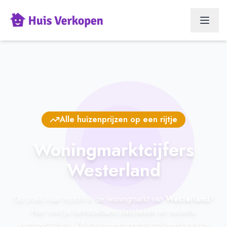
Alle huizenprijzen op een rijtje
Woningmarktcijfers
Westerland
Op zoek naar inzicht in de woningmarkt van
Westerland
?
Hier vind je betrouwbare statistieken en recente
vastgoedcijfers. Zo krijg je een realistisch beeld van de