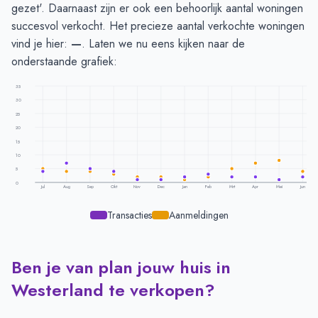
gezet'. Daarnaast zijn er ook een behoorlijk aantal woningen
succesvol verkocht. Het precieze aantal verkochte woningen
vind je hier:
—
. Laten we nu eens kijken naar de
onderstaande grafiek:
35
30
25
20
15
10
5
0
Jul
Aug
Sep
Okt
Nov
Dec
Jan
Feb
Mrt
Apr
Mei
Jun
Transacties
Aanmeldingen
Ben je van plan jouw huis in
Transacties en aanmeldingen per maand -
Westerland
Maand
Transacties
Aanmeldingen
Westerland te verkopen?
Juli
4
5