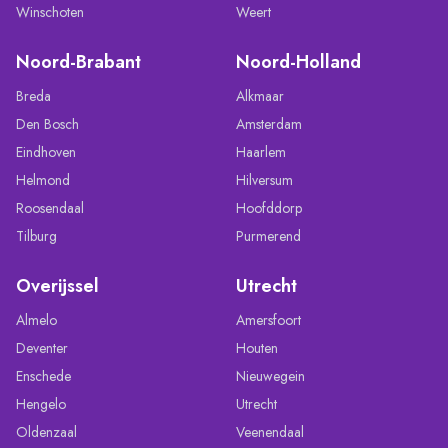
Winschoten
Weert
Noord-Brabant
Noord-Holland
Breda
Alkmaar
Den Bosch
Amsterdam
Eindhoven
Haarlem
Helmond
Hilversum
Roosendaal
Hoofddorp
Tilburg
Purmerend
Overijssel
Utrecht
Almelo
Amersfoort
Deventer
Houten
Enschede
Nieuwegein
Hengelo
Utrecht
Oldenzaal
Veenendaal