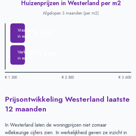
Huizenprijzen in Westerland per m2
Afgelopen 3 maanden (per m2)
Vraagprijs
€ 3.493
in euro's
Verkoopprijs
€ 2.917
in euro's
€ 1.300
€ 2.500
€ 3.600
Prijsontwikkeling Westerland laatste
Huizenprijzen in Westerland per m2
-
Afgelopen 3 maanden (p
Type
Bedra
12 maanden
Vraagprijs in euro's
€ 3.493
Verkoopprijs in euro's
€ 2.917
In Westerland laten de woningprijzen niet zomaar
willekeurige cijfers zien. In werkelijkheid geven ze inzicht in