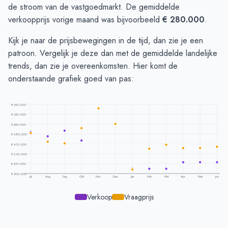
de stroom van de vastgoedmarkt. De gemiddelde
verkoopprijs vorige maand was bijvoorbeeld
€ 280.000
.
Kijk je naar de prijsbewegingen in de tijd, dan zie je een
patroon. Vergelijk je deze dan met de gemiddelde landelijke
trends, dan zie je overeenkomsten. Hier komt de
onderstaande grafiek goed van pas:
€ 690.000
€ 620.000
€ 550.000
€ 480.000
€ 410.000
€ 340.000
€ 270.000
€ 200.000
Jul
Aug
Sep
Okt
Nov
Dec
Jan
Feb
Mrt
Apr
Mei
Jun
Verkoop
Vraagprijs