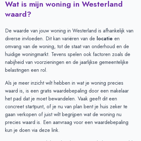
Wat is mijn woning in Westerland
Prijsontwikkeling per maand -
Westerland
Maand
Vraagprijs
Verkoopprijs
waard?
Juli
€ 486.900
€ 495.000
Augustus
€ 426.750
€ 464.640
De waarde van jouw woning in Westerland is afhankelijk van
September
€ 414.250
€ 503.210
diverse invloeden. Dit kan variëren van de
locatie
en
Oktober
€ 522.500
€ 434.280
omvang van de woning, tot de staat van onderhoud en de
November
€ 662.500
-
huidige woningmarkt. Tevens spelen ook factoren zoals de
December
€ 552.000
-
nabijheid van voorzieningen en de jaarlijkse gemeentelijke
Januari
€ 229.000
€ 235.000
belastingen een rol.
Februari
€ 377.000
€ 235.000
Als je meer inzicht wilt hebben in wat je woning precies
Maart
€ 405.000
€ 235.000
waard is, is een gratis waardebepaling door een makelaar
April
€ 380.707
€ 280.000
het pad dat je moet bewandelen. Vaak geeft dit een
Mei
€ 382.368
€ 280.000
concreet startpunt, of je nu van plan bent je huis zeker te
Juni
€ 389.737
€ 280.000
gaan verkopen of juist wilt begrijpen wat de woning nu
precies waard is. Een aanvraag voor een waardebepaling
kun je doen via deze
link
.