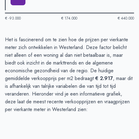
€ -93.000
€ 174.000
€ 440.000
Huizenprijzen in Westerland
-
Afgelopen 3 maanden
Het is fascinerend om te zien hoe de prijzen per vierkante
Type
Bedrag
meter zich ontwikkelen in Westerland. Deze factor belicht
Vraagprijs in euro's
€ 389.737
niet alleen of een woning al dan niet betaalbaar is, maar
Verkoopprijs in euro's
biedt ook inzicht in de markttrends en de algemene
€ 280.000
economische gezondheid van de regio. De huidige
gemiddelde verkoopprijs per m2 bedraagt
€ 2.917
, maar dit
is afhankelijk van talrijke variabelen die van tijd tot tijd
veranderen. Hieronder vind je een informatieve grafiek,
deze laat de meest recente verkoopprijzen en vraagprijzen
per vierkante meter in Westerland zien: