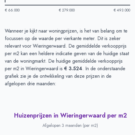
€ 66.000
€ 279.000
€ 493.000
Huizenprijzen in Wieringerwaard
-
Afgelopen 3 maanden
Wanneer je kijkt naar woningprijzen, is het van belang om te
Type
Bedrag
focussen op de waarde per vierkante meter. Dit is zeker
Vraagprijs in euro's
€ 443.214
relevant voor Wieringerwaard. De gemiddelde verkoopprijs
Verkoopprijs in euro's
per m2 kan een heldere indicatie geven van de huidige staat
€ 364.954
van de woningmarkt. De huidige gemiddelde verkoopprijs
per m2 in Wieringerwaard is
€ 3.524
. In de onderstaande
grafiek zie je de ontwikkeling van deze prijzen in de
afgelopen drie maanden:
Huizenprijzen in Wieringerwaard per m2
Afgelopen 3 maanden (per m2)