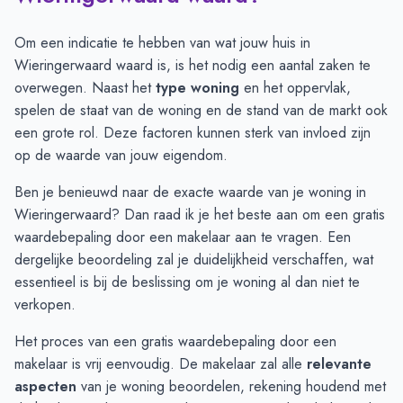
Juli
€ 429.000
€ 414.000
Augustus
€ 440.807
€ 392.550
Om een indicatie te hebben van wat jouw huis in
September
€ 447.218
€ 364.409
Wieringerwaard waard is, is het nodig een aantal zaken te
Oktober
€ 425.088
€ 399.382
overwegen. Naast het
type woning
en het oppervlak,
November
€ 384.730
€ 533.500
spelen de staat van de woning en de stand van de markt ook
December
€ 420.277
€ 559.092
een grote rol. Deze factoren kunnen sterk van invloed zijn
Januari
€ 451.785
€ 853.670
op de waarde van jouw eigendom.
Februari
€ 390.583
€ 396.670
Ben je benieuwd naar de exacte waarde van je woning in
Maart
€ 425.230
€ 361.300
Wieringerwaard? Dan raad ik je het beste aan om een
gratis
April
€ 425.266
€ 344.448
waardebepaling
door een makelaar aan te vragen. Een
Mei
€ 477.000
€ 352.257
dergelijke beoordeling zal je duidelijkheid verschaffen, wat
Juni
€ 443.214
€ 364.954
essentieel is bij de beslissing om je woning al dan niet te
verkopen.
Het proces van een gratis waardebepaling door een
makelaar is vrij eenvoudig. De makelaar zal alle
relevante
aspecten
van je woning beoordelen, rekening houdend met