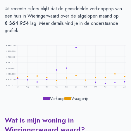
Uit recente cijfers blijkt dat de gemiddelde verkoopprijs van
een huis in Wieringerwaard over de afgelopen maand op
€ 364.954
lag. Meer details vind je in de onderstaande
grafiek:
€ 880.000
€ 800.000
€ 720.000
€ 640.000
€ 560.000
€ 480.000
€ 400.000
€ 320.000
Jul
Aug
Sep
Okt
Nov
Dec
Jan
Feb
Mrt
Apr
Mei
Jun
Verkoop
Vraagprijs
Wat is mijn woning in
Prijsontwikkeling per maand -
Wieringerwaard
Maand
Vraagprijs
Verkoopprijs
Wieringerwaard waard?