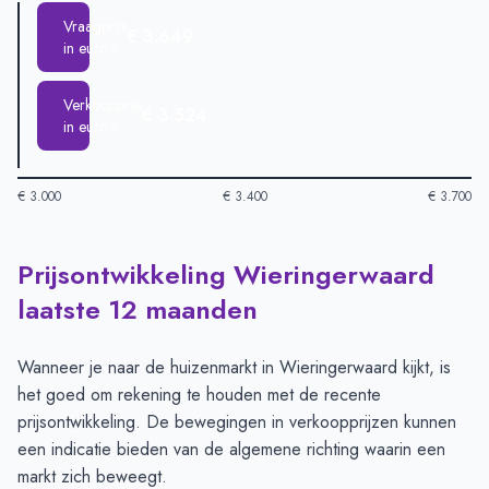
Vraagprijs
€ 3.649
in euro's
Verkoopprijs
€ 3.524
in euro's
€ 3.000
€ 3.400
€ 3.700
Prijsontwikkeling Wieringerwaard
Huizenprijzen in Wieringerwaard per m2
-
Afgelopen 3 maande
Type
Be
laatste 12 maanden
Vraagprijs in euro's
€ 3.649
Verkoopprijs in euro's
€ 3.524
Wanneer je naar de huizenmarkt in Wieringerwaard kijkt, is
het goed om rekening te houden met de recente
prijsontwikkeling. De bewegingen in verkoopprijzen kunnen
een indicatie bieden van de algemene richting waarin een
markt zich beweegt.