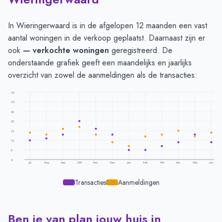
In Wieringerwaard is in de afgelopen 12 maanden een vast
aantal woningen in de verkoop geplaatst. Daarnaast zijn er
ook
— verkochte woningen
geregistreerd. De
onderstaande grafiek geeft een maandelijks en jaarlijks
overzicht van zowel de aanmeldingen als de transacties:
35
30
25
20
15
10
5
0
Jul
Aug
Sep
Okt
Nov
Dec
Jan
Feb
Mrt
Apr
Mei
Jun
Transacties
Aanmeldingen
Ben je van plan jouw huis in
Transacties en aanmeldingen per maand -
Wieringerwaard