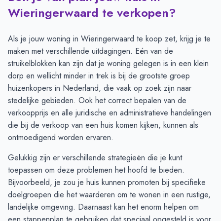
Maand
Transacties
Aanmeldingen
Wieringerwaard te verkopen?
Juli
10
14
Augustus
11
13
Als je jouw woning in Wieringerwaard te koop zet, krijg je te
September
13
16
maken met verschillende uitdagingen. Eén van de
Oktober
20
17
struikelblokken kan zijn dat je woning gelegen is in een klein
November
16
13
dorp en wellicht minder in trek is bij de grootste groep
December
13
9
huizenkopers in Nederland, die vaak op zoek zijn naar
Januari
5
7
stedelijke gebieden. Ook het correct bepalen van de
Februari
5
12
verkoopprijs en alle juridische en administratieve handelingen
Maart
7
13
die bij de verkoop van een huis komen kijken, kunnen als
April
9
15
ontmoedigend worden ervaren.
Mei
13
12
Gelukkig zijn er verschillende strategieën die je kunt
Juni
9
14
toepassen om deze problemen het hoofd te bieden.
Bijvoorbeeld, je zou je huis kunnen promoten bij specifieke
doelgroepen die het waarderen om te wonen in een rustige,
landelijke omgeving. Daarnaast kan het enorm helpen om
een
stappenplan
te gebruiken dat speciaal opgesteld is voor