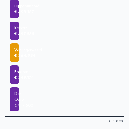
Hippolytushoef
€ 398.187
Kolhorn
€ 397.535
Wieringerwaard
€ 364.954
Breezand
€ 349.174
Den
Oever
€ 317.500
€ 600.000