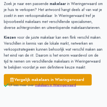
Schagen
€ 4.185
Zoek je naar een passende
makelaar
in Wieringerwaard om
Breezand
€ 3.940
je huis te verkopen? Het antwoord hangt deels af van wat je
Anna Paulowna
€ 3.863
zoekt in een verkoopmakelaar. In Wieringerwaard tref je
Hippolytushoef
€ 3.616
bijvoorbeeld makelaars met verschillende specialismen,
Wieringerwaard
€ 3.524
diverse achtergronden en uiteenlopende makelaarstarieven.
Den Oever
€ 3.447
Kiezen
voor de juiste makelaar kan een flink verschil maken.
Verschillen in kennis van de lokale markt, netwerken en
verkoopstrategieën kunnen behoorlijk wat verschil maken aan
het eind van de rit. Daarom is het enorm waardevol om de
tijd te nemen om verschillende
makelaars in Wieringerwaard
te bekijken voordat je een definitieve keuze maakt.
Vergelijk makelaars in
Wieringerwaard
Of lees meer over
makelaars in
Wieringerwaard