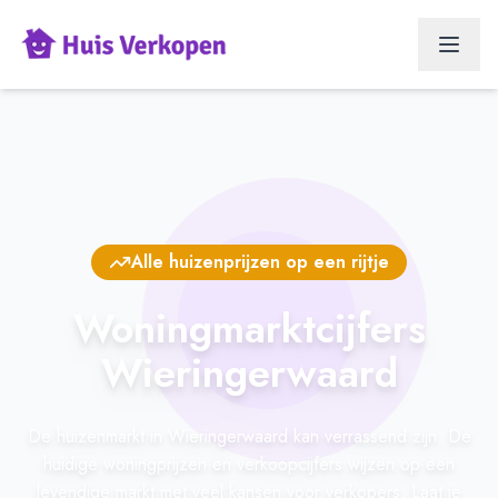
Alle huizenprijzen op een rijtje
Woningmarktcijfers
Wieringerwaard
De huizenmarkt in Wieringerwaard kan verrassend zijn. De
huidige woningprijzen en verkoopcijfers wijzen op een
levendige markt met veel kansen voor verkopers. Laat je