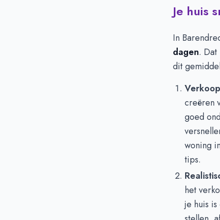
Je huis 
In Barendre
dagen
. Dat
dit gemiddel
Verkoop
creëren 
goed ond
versnelle
woning i
tips.
Realisti
het verk
je huis i
stellen,