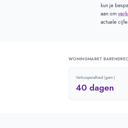
kun je besp
aan om
verk
actuele cijf
WONINGMARKT
BARENDRE
Verkoopsnelheid (gem.)
40 dagen