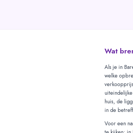
Wat bren
Als je in Ba
welke opbre
verkoopprij
uiteindelijk
huis, de lig
in de betreff
Voor een na
te kijken; i