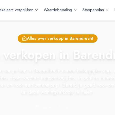
kelaars vergelijken
Waardebepaling
Stappenplan
Alles over verkoop in
Barendrecht
 verkopen in Barend
 van je huis in Barendrecht is een belangrijke stap.
ers, zoals recente transactiecijfers, in acht te neme
ller en voor een betere prijs. Bereid je goed voor om
uit deze woningverkoop te halen.
Bijgewerkt: februari 2024