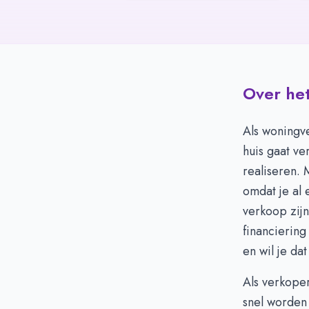
Over het
Als woningv
huis gaat ve
realiseren.
omdat je al
verkoop zijn
financiering
en wil je da
Als verkope
snel worden