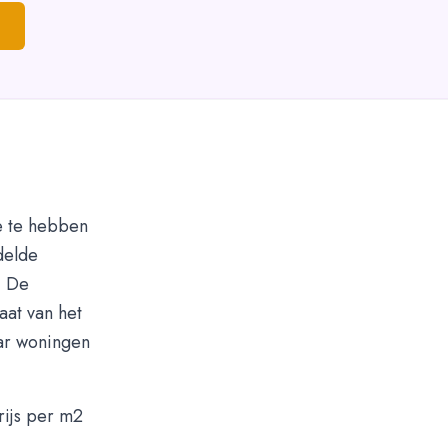
ee te hebben
delde
. De
aat van het
aar woningen
rijs per m2