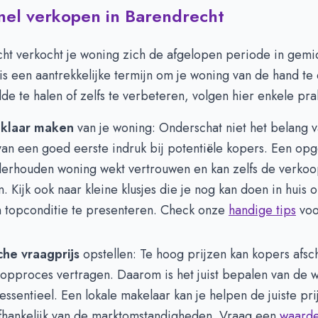
snel verkopen in Barendrecht
cht verkocht je woning zich de afgelopen periode in gem
 is een aantrekkelijke termijn om je woning van de hand t
de te halen of zelfs te verbeteren, volgen hier enkele prak
klaar maken
van je woning: Onderschat niet het belang v
van een goed eerste indruk bij potentiële kopers. Een op
erhouden woning wekt vertrouwen en kan zelfs de verkoo
n. Kijk ook naar kleine klusjes die je nog kan doen in huis
n topconditie te presenteren. Check onze
handige tips
voo
sche vraagprijs
opstellen: Te hoog prijzen kan kopers afsc
oopproces vertragen. Daarom is het juist bepalen van de 
s essentieel. Een lokale makelaar kan je helpen de juiste prij
 afhankelijk van de marktomstandigheden. Vraag een
waarde