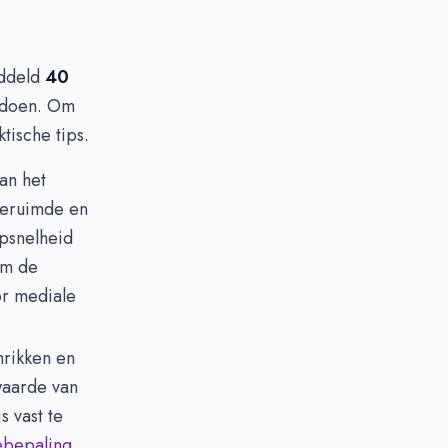
iddeld
40
e doen. Om
tische tips.
an het
geruimde en
psnelheid
 om de
r mediale
hrikken en
waarde van
s vast te
bepaling