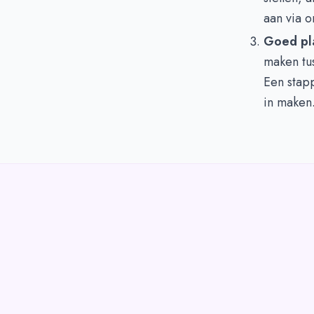
aan via o
Goed pl
maken tus
Een stap
in maken.