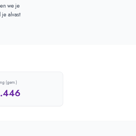
den we je
 je alvast
ing (gem.)
1.446