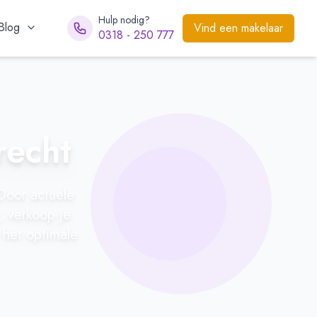
Hulp nodig?
Blog
Vind een makelaar
0318 - 250 777
recht
 Door actuele
n, verkoop je
 het optimale