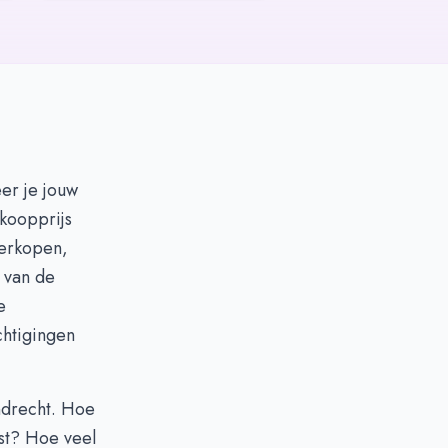
er je jouw
rkoopprijs
 verkopen,
 van de
e
chtigingen
ndrecht. Hoe
st? Hoe veel