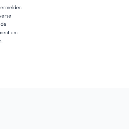
 vermelden
verse
ede
oment om
n.