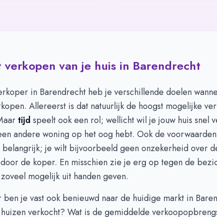
 verkopen van je huis in Barendrecht
erkoper in Barendrecht heb je verschillende doelen wanne
rkopen. Allereerst is dat natuurlijk de hoogst mogelijke ve
 Maar
tijd
speelt ook een rol; wellicht wil je jouw huis snel
 een andere woning op het oog hebt. Ook de voorwaarden
 belangrijk; je wilt bijvoorbeeld geen onzekerheid over d
 door de koper. En misschien zie je erg op tegen de bezi
t zoveel mogelijk uit handen geven.
r ben je vast ook benieuwd naar de huidige markt in Bare
 huizen verkocht? Wat is de gemiddelde verkoopopbreng