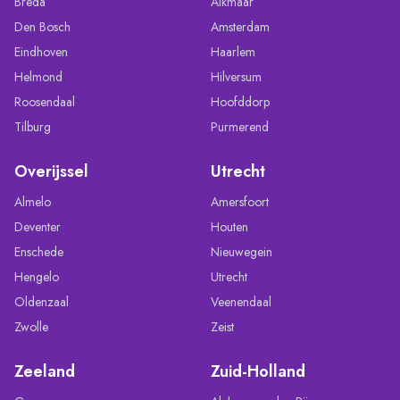
Breda
Alkmaar
Den Bosch
Amsterdam
Eindhoven
Haarlem
Helmond
Hilversum
Roosendaal
Hoofddorp
Tilburg
Purmerend
Overijssel
Utrecht
Almelo
Amersfoort
Deventer
Houten
Enschede
Nieuwegein
Hengelo
Utrecht
Oldenzaal
Veenendaal
Zwolle
Zeist
Zeeland
Zuid-Holland