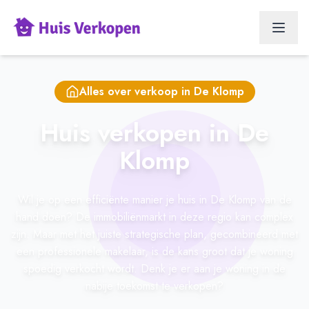
Alles over verkoop in
De Klomp
Huis verkopen in De
Klomp
Wil je op een efficiënte manier je huis in De Klomp van de
hand doen? De immobiliënmarkt in deze regio kan complex
zijn. Maar met het juiste strategische plan, gecombineerd met
een professionele makelaar, is de kans groot dat je woning
spoedig verkocht wordt. Denk je er aan je woning in de
nabije toekomst te verkopen?