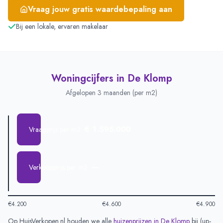
Vraag jouw gratis waardebepaling aan
Bij een lokale, ervaren makelaar
Woningcijfers in
De Klomp
Afgelopen 3 maanden (per m2)
€ 1.595.000
Vraagprijs per m2
—
Verkoopprijs per m2
€4.200
€4.600
€4.900
Op HuisVerkopen.nl houden we alle
huizenprijzen in
De Klomp
bij (
up-