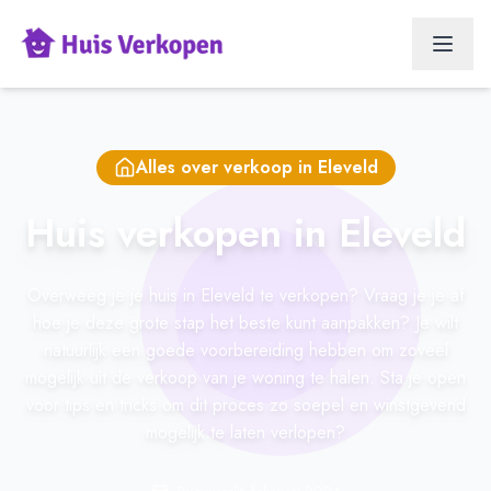
Alles over verkoop in
Eleveld
Huis verkopen in Eleveld
Overweeg je je huis in Eleveld te verkopen? Vraag je je af
hoe je deze grote stap het beste kunt aanpakken? Je wilt
natuurlijk een goede voorbereiding hebben om zoveel
mogelijk uit de verkoop van je woning te halen. Sta je open
voor tips en tricks om dit proces zo soepel en winstgevend
mogelijk te laten verlopen?