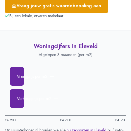
Vraag jouw gratis waardebepaling aan
Bij een lokale, ervaren makelaar
Woningcijfers in
Eleveld
Afgelopen 3 maanden (per m2)
—
Vraagprijs per m2
—
Verkoopprijs per m2
€4.200
€4.600
€4.900
Op HuisVerkopen.nl houden we alle
huizenprijzen in
Eleveld
bij (
up-to-