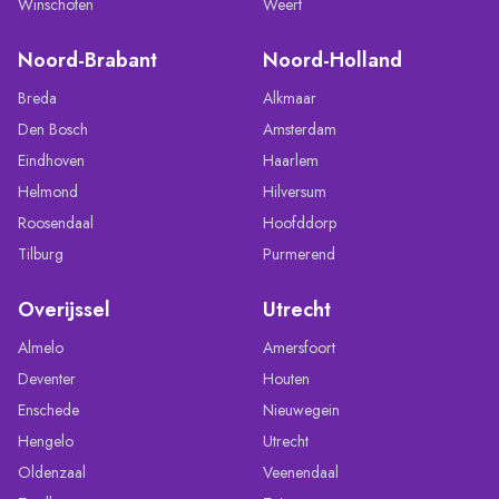
Winschoten
Weert
Noord-Brabant
Noord-Holland
Breda
Alkmaar
Den Bosch
Amsterdam
Eindhoven
Haarlem
Helmond
Hilversum
Roosendaal
Hoofddorp
Tilburg
Purmerend
Overijssel
Utrecht
Almelo
Amersfoort
Deventer
Houten
Enschede
Nieuwegein
Hengelo
Utrecht
Oldenzaal
Veenendaal