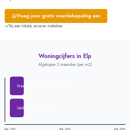
Vraag jouw gratis waardebepaling aan
Bij een lokale, ervaren makelaar
Woningcijfers in
Elp
Afgelopen 3 maanden (per m2)
€ 750.750
Vraagprijs per m2
—
Verkoopprijs per m2
€4.200
€4.600
€4.900