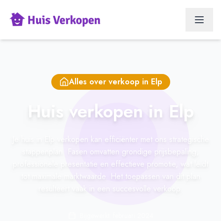
Alles over verkoop in
Elp
Huis verkopen in Elp
Je huis in Elp verkopen kan efficiënter met ons strategische
stappenplan. Fasen omvatten grondige prijsbepaling,
professionele presentatie en effectieve promotie, wat leidt
tot maximale marktwaarde. Het toepassen van dit plan
resulteert vaak in een succesvolle verkoop.
Bijgewerkt: februari 2024