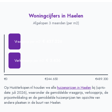
Woningcijfers in
Haelen
Afgelopen 3 maanden (per m2)
€ 437.226
Vraagprijs per m2
€ 3.436
Verkoopprijs per m2
€0
€244.650
€489.300
Op HuisVerkopen.nl houden we alle
huizenprijzen in
Haelen
bij (
up-to-
date: juli 2026
), waaronder de gemiddelde vraagprijs, verkoopprijs, de
prijsontwikkeling en de gemiddelde huizenprijzen ten opzichte van
andere plaatsen in de buurt van
Haelen
.