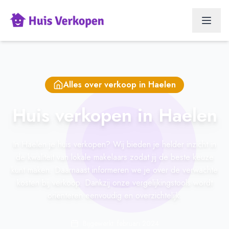
Alles over verkoop in
Haelen
Huis verkopen in Haelen
In Haelen je huis verkopen? Wij bieden je helder inzicht in
de kwaliteit van lokale makelaars zodat jij de beste keuze
kunt maken. Daarnaast informeren we je over de verwachte
kosten bij verkoop. Dankzij onze vergelijkingstools wordt
oriënteren eenvoudig en overzichtelijk.
Bijgewerkt: februari 2024