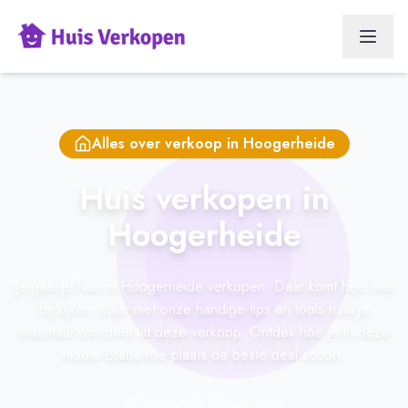
Alles over verkoop in
Hoogerheide
Huis verkopen in
Hoogerheide
Je gaat je huis in Hoogerheide verkopen. Daar komt heel wat
bij kijken, maar met onze handige tips en tools haal je
maximaal voordeel uit deze verkoop. Ontdek hoe je in deze
mooie Brabantse plaats de beste deal scoort.
Bijgewerkt: februari 2024