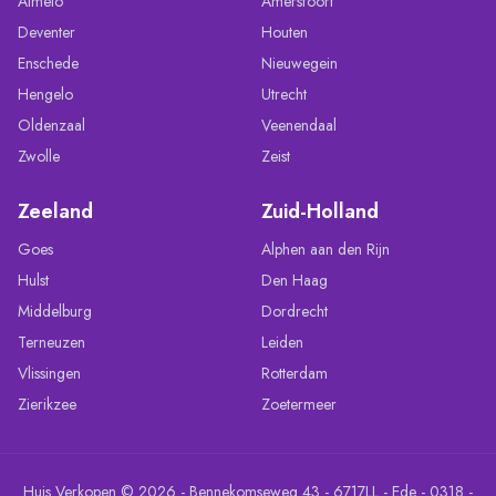
Almelo
Amersfoort
Deventer
Houten
Enschede
Nieuwegein
Hengelo
Utrecht
Oldenzaal
Veenendaal
Zwolle
Zeist
Zeeland
Zuid-Holland
Goes
Alphen aan den Rijn
Hulst
Den Haag
Middelburg
Dordrecht
Terneuzen
Leiden
Vlissingen
Rotterdam
Zierikzee
Zoetermeer
Huis Verkopen © 2026 - Bennekomseweg 43 - 6717LL - Ede - 0318 -