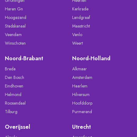
Groningen
Heerlen
Haren Gn
Kerkrade
Hoogezand
Landgraaf
Stadskanaal
Maastricht
Veendam
Venlo
Winschoten
Weert
Noord-Brabant
Noord-Holland
Breda
Alkmaar
Den Bosch
Amsterdam
Eindhoven
Haarlem
Helmond
Hilversum
Roosendaal
Hoofddorp
Tilburg
Purmerend
Overijssel
Utrecht