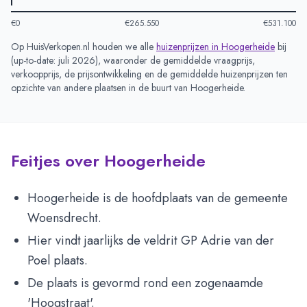
€0
€265.550
€531.100
Op HuisVerkopen.nl houden we alle
huizenprijzen in
Hoogerheide
bij
(
up-to-date: juli 2026
), waaronder de gemiddelde vraagprijs,
verkoopprijs, de prijsontwikkeling en de gemiddelde huizenprijzen ten
opzichte van andere plaatsen in de buurt van
Hoogerheide
.
Feitjes over Hoogerheide
Hoogerheide is de hoofdplaats van de gemeente
Woensdrecht.
Hier vindt jaarlijks de veldrit GP Adrie van der
Poel plaats.
De plaats is gevormd rond een zogenaamde
'Hoogstraat'.