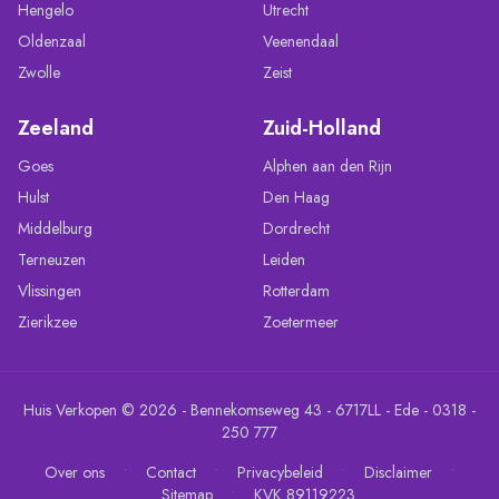
Hengelo
Utrecht
Oldenzaal
Veenendaal
Zwolle
Zeist
Zeeland
Zuid-Holland
Goes
Alphen aan den Rijn
Hulst
Den Haag
Middelburg
Dordrecht
Terneuzen
Leiden
Vlissingen
Rotterdam
Zierikzee
Zoetermeer
Huis Verkopen © 2026 - Bennekomseweg 43 - 6717LL - Ede - 0318 -
250 777
•
•
•
•
Over ons
Contact
Privacybeleid
Disclaimer
•
Sitemap
KVK 89119223