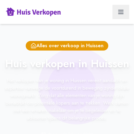
Alles over verkoop in
Huissen
Huis verkopen in Huissen
Het verkopen van je woning in Huissen vereist aandacht en
expertise vanwege de voortdurend in beweging zijnde lokale
woningmarkt. Zorg dat alle elementen van je woning zijn
benadrukt om potentiële kopers aan te trekken. Werk samen
met een ervaren makelaar om je te begeleiden en te
adviseren tijdens dit belangrijke proces.