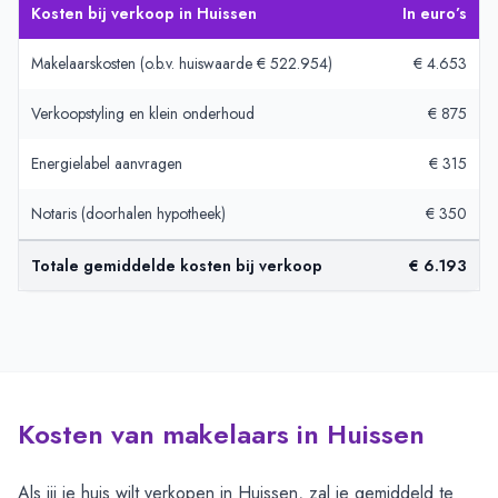
Kosten bij verkoop in Huissen
In euro’s
Makelaarskosten (o.b.v. huiswaarde € 522.954)
€ 4.653
Verkoopstyling en klein onderhoud
€ 875
Energielabel aanvragen
€ 315
Notaris (doorhalen hypotheek)
€ 350
Totale gemiddelde kosten bij verkoop
€ 6.193
Kosten van makelaars in Huissen
Als jij je huis wilt verkopen in Huissen, zal je gemiddeld te