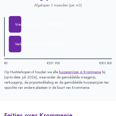
Afgelopen 3 maanden (per m2)
€ 450.297
Vraagprijs per m2
€ 5.000
Verkoopprijs per m2
€0
€251.900
€503.800
Op HuisVerkopen.nl houden we alle
huizenprijzen in
Krommenie
bij
(
up-to-date: juli 2026
), waaronder de gemiddelde vraagprijs,
verkoopprijs, de prijsontwikkeling en de gemiddelde huizenprijzen ten
opzichte van andere plaatsen in de buurt van
Krommenie
.
Feitjes over Krommenie