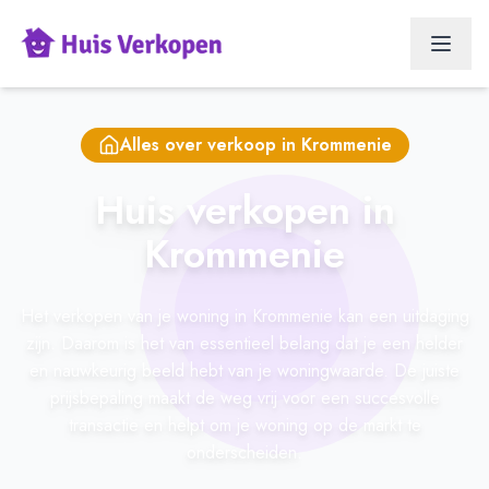
Alles over verkoop in
Krommenie
Huis verkopen in
Krommenie
Het verkopen van je woning in Krommenie kan een uitdaging
zijn. Daarom is het van essentieel belang dat je een helder
en nauwkeurig beeld hebt van je woningwaarde. De juiste
prijsbepaling maakt de weg vrij voor een succesvolle
transactie en helpt om je woning op de markt te
onderscheiden.