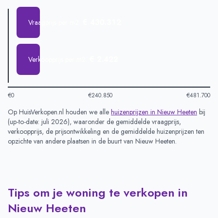
€ 430.312
Vraagprijs per m2
€ 2.422
Verkoopprijs per m2
€0
€240.850
€481.700
Op HuisVerkopen.nl houden we alle
huizenprijzen in
Nieuw Heeten
bij
(
up-to-date: juli 2026
), waaronder de gemiddelde vraagprijs,
verkoopprijs, de prijsontwikkeling en de gemiddelde huizenprijzen ten
opzichte van andere plaatsen in de buurt van
Nieuw Heeten
.
Tips om je woning te verkopen in
Nieuw Heeten