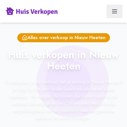
Alles over verkoop in
Nieuw Heeten
Huis verkopen in Nieuw
Heeten
Contempleer je de verkoop van je woning in Nieuw Heeten?
Je krijgt bij ons een helder beeld van de beste lokale
makelaars. We leggen de kosten die komen kijken bij de
verkoop uitvoerig uit en beschikken over verschillende
vergelijkingstools om de zoektocht naar de geschikte
makelaar te vereenvoudigen.