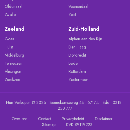
Oldenzaal
Veenendaal
Zwolle
Zeist
Zeeland
Zuid-Holland
Goes
Alphen aan den Rijn
Hulst
Den Haag
Middelburg
Dordrecht
Terneuzen
Leiden
Vlissingen
Rotterdam
Zierikzee
Zoetermeer
Huis Verkopen © 2026 - Bennekomseweg 43 - 6717LL - Ede - 0318 -
250 777
•
•
•
•
Over ons
Contact
Privacybeleid
Disclaimer
•
Sitemap
KVK 89119223