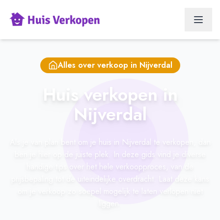
Alles over verkoop in
Nijverdal
Huis verkopen in
Nijverdal
Als je van plan bent om je huis in Nijverdal te verkopen, dan
ben je hier op de juiste plek. In deze gids vind je diverse
handige tips over het hele verkoopproces, van de
prijsbepaling tot de uiteindelijke overdracht. Laat deze kans
om je verkoop zo soepel mogelijk te laten verlopen niet
liggen.