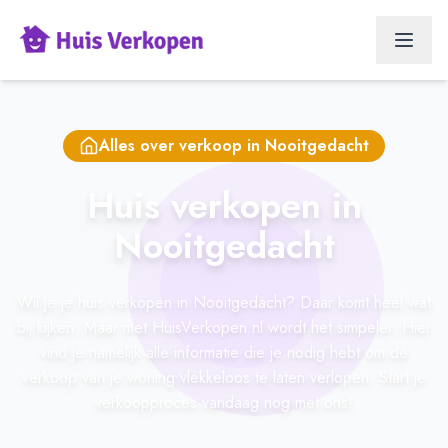
Alles over verkoop in
Nooitgedacht
Huis verkopen in
Nooitgedacht
Wil je je huis verkopen in Nooitgedacht? Daar komt heel wat
bij kijken. Maar met HuisVerkopen.nl wordt het simpeler. Hier
vind je namelijk alle informatie die je nodig hebt om de
verkoop van je woning vlekkeloos te laten verlopen. Start je
verkoopproces vandaag nog met ons!