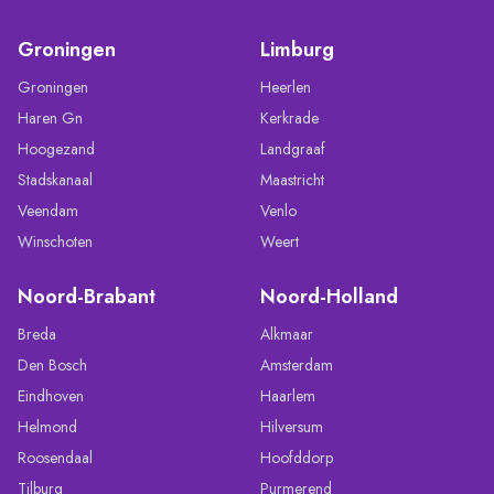
Groningen
Limburg
Groningen
Heerlen
Haren Gn
Kerkrade
Hoogezand
Landgraaf
Stadskanaal
Maastricht
Veendam
Venlo
Winschoten
Weert
Noord-Brabant
Noord-Holland
Breda
Alkmaar
Den Bosch
Amsterdam
Eindhoven
Haarlem
Helmond
Hilversum
Roosendaal
Hoofddorp
Tilburg
Purmerend