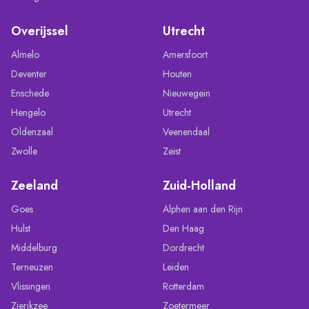
Overijssel
Utrecht
Almelo
Amersfoort
Deventer
Houten
Enschede
Nieuwegein
Hengelo
Utrecht
Oldenzaal
Veenendaal
Zwolle
Zeist
Zeeland
Zuid-Holland
Goes
Alphen aan den Rijn
Hulst
Den Haag
Middelburg
Dordrecht
Terneuzen
Leiden
Vlissingen
Rotterdam
Zierikzee
Zoetermeer