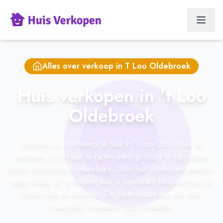
Alles over verkoop in
T Loo Oldebroek
Huis verkopen in 't Loo
Oldebroek
Wanneer je overweegt je huis in 't Loo Oldebroek te
verkopen, is het aan te raden eerst grondig te vergelijken
tussen verschillende makelaars. Door hun kosten en diensten
tegen elkaar af te wegen, kun je significant besparen op de
kosten van de verkoop. De juiste keuze kan dus een
belangrijke financiële impact hebben.