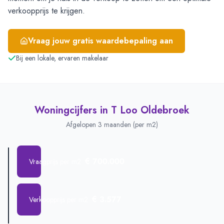
verkoopprijs te krijgen.
Vraag jouw gratis waardebepaling aan
Bij een lokale, ervaren makelaar
Woningcijfers in
T Loo Oldebroek
Afgelopen 3 maanden (per m2)
€ 700.000
Vraagprijs per m2
€ 3.577
Verkoopprijs per m2