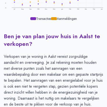
5
0
Jul
Aug
Sep
Okt
Nov
Dec
Jan
Feb
Mrt
Apr
Mei
Jun
Transacties
Aanmeldingen
Ben je van plan jouw huis in Aalst te
Transacties en aanmeldingen per maand -
Aalst
Maand
Transacties
Aanmeldingen
verkopen?
Juli
6
8
Augustus
3
4
Verkopen van je woning in Aalst vereist zorgvuldige
September
2
6
aandacht en overweging. Je zal rekening moeten houden
Oktober
4
7
met diverse punten zoals het
aanvragen van een
November
6
7
waardebepaling
door een makelaar om een gepaste startprijs
December
6
5
te bepalen. Het aanvragen van een
energielabel
voor je huis
Januari
4
3
is ook een niet te vergeten stap, gezien potentiële kopers
Februari
5
6
direct inzicht willen hebben in de energiezuinigheid van je
Maart
8
10
woning. Daarnaast is het nuttig om
makelaars te vergelijken
April
10
13
en de beste uit te pikken voor de verkoop van je huis.