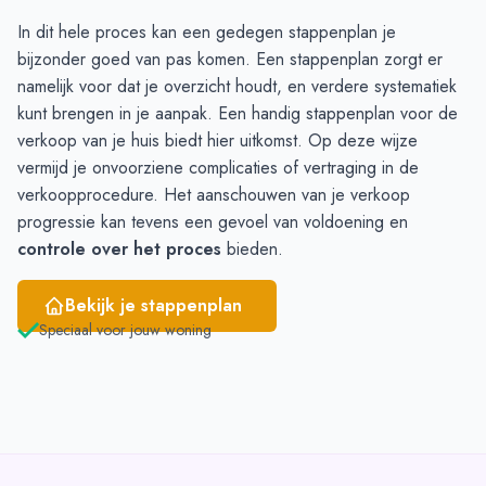
Mei
11
19
In dit hele proces kan een gedegen stappenplan je
Juni
9
20
bijzonder goed van pas komen. Een stappenplan zorgt er
namelijk voor dat je overzicht houdt, en verdere systematiek
kunt brengen in je aanpak. Een
handig stappenplan
voor de
verkoop van je huis biedt hier uitkomst. Op deze wijze
vermijd je onvoorziene complicaties of vertraging in de
verkoopprocedure. Het aanschouwen van je verkoop
progressie kan tevens een gevoel van voldoening en
controle over het proces
bieden.
Bekijk je stappenplan
Speciaal voor jouw woning