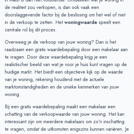
December
€ 444.600
€ 344.336
de realiteit zou verkopen, is dan ook vaak een
Januari
€ 387.666
€ 336.670
doorslaggevende factor bij de beslissing om het wel of niet
Februari
in de verkoop te zetten. Het
€ 346.500
€ 350.833
woningwaarde
speelt een
centrale rol bij dit proces.
Maart
€ 417.900
€ 411.100
April
€ 428.884
€ 471.700
Overweeg je de verkoop van jouw woning? Dan is het
Mei
€ 471.447
€ 485.833
raadzaam een gratis waardebepaling door een makelaar aan
Juni
€ 436.750
€ 478.000
te vragen. Door deze
waardebepaling
krijg je een
realistischer beeld van wat je voor je huis kunt vragen op de
huidige markt. Het biedt een objectieve kijk op de waarde
van je woning, rekening houdend met de actuele
marktomstandigheden en de unieke kenmerken van jouw
woning.
Bij een gratis waardebepaling maakt een makelaar een
schatting van de verkoopwaarde van jouw woning. Het kan
interessant zijn om meerdere makelaars om zo'n inschatting
te vragen, omdat de uitkomsten enigszins kunnen variëren. Je