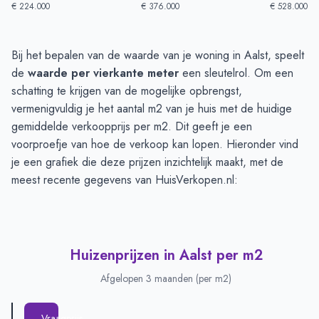
€ 224.000
€ 376.000
€ 528.000
Huizenprijzen in Aalst
-
Afgelopen 3 maanden
Bij het bepalen van de waarde van je woning in Aalst, speelt
Type
Bedrag
de
waarde per vierkante meter
een sleutelrol. Om een
Vraagprijs in euro's
€ 436.750
schatting te krijgen van de mogelijke opbrengst,
Verkoopprijs in euro's
vermenigvuldig je het aantal m2 van je huis met de huidige
€ 478.000
gemiddelde verkoopprijs per m2. Dit geeft je een
voorproefje van hoe de verkoop kan lopen. Hieronder vind
je een grafiek die deze prijzen inzichtelijk maakt, met de
meest recente gegevens van HuisVerkopen.nl:
Huizenprijzen in Aalst per m2
Afgelopen 3 maanden (per m2)
Vraagprijs