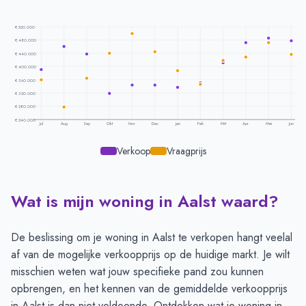
€ 520.000
€ 480.000
€ 440.000
€ 400.000
€ 360.000
€ 320.000
€ 280.000
€ 240.000
Jul
Aug
Sep
Okt
Nov
Dec
Jan
Feb
Mrt
Apr
Mei
Jun
Verkoop
Vraagprijs
Wat is mijn woning in Aalst waard?
Prijsontwikkeling per maand -
Aalst
Maand
Vraagprijs
Verkoopprijs
Juli
€ 359.500
€ 391.200
De beslissing om je woning in Aalst te verkopen hangt veelal
Augustus
€ 277.625
€ 461.000
af van de mogelijke verkoopprijs op de huidige markt. Je wilt
September
€ 364.416
€ 437.500
misschien weten wat jouw specifieke pand zou kunnen
Oktober
€ 440.500
€ 319.166
opbrengen, en het kennen van de gemiddelde verkoopprijs
November
€ 499.857
€ 344.336
in Aalst is dan niet voldoende. Ontdekken wat je woning in