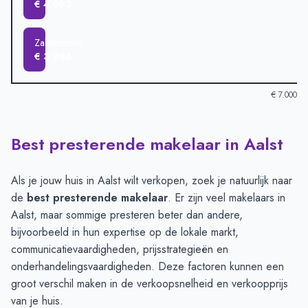
€ 4.093
Zaltbommel
€ 3.986
€ 7.000
Best presterende makelaar in Aalst
Verkoopprijzen in andere plaatsen per m2
-
Afgelopen 3 maand
Plaats
Gemiddelde verkoopprij
Bruchem
€ 6.333
Als je jouw huis in Aalst wilt verkopen, zoek je natuurlijk naar
Gameren
€ 4.671
de
best presterende makelaar
. Er zijn veel makelaars in
Nederhemert
€ 4.453
Aalst, maar sommige presteren beter dan andere,
Aalst
€ 4.378
bijvoorbeeld in hun expertise op de lokale markt,
Well
€ 4.177
communicatievaardigheden, prijsstrategieën en
Ammerzoden
€ 4.093
onderhandelingsvaardigheden. Deze factoren kunnen een
Zaltbommel
€ 3.986
groot verschil maken in de verkoopsnelheid en verkoopprijs
van je huis.