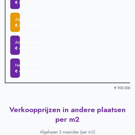
€ 508.938
Aalst
€ 478.000
Ammerzoden
€ 477.785
Nederhemert
€ 470.500
€ 900.000
Verkoopprijzen in andere plaatsen
Verkoopprijzen in andere plaatsen
-
Afgelopen 3 maanden (gem
Plaats
Gemiddelde verkoopprijs
per m2
Bruchem
€ 855.000
Well
€ 550.775
Afgelopen 3 maanden (per m2)