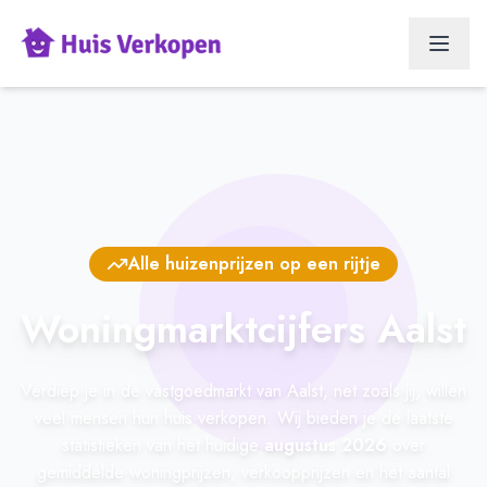
Alle huizenprijzen op een rijtje
Woningmarktcijfers Aalst
Verdiep je in de vastgoedmarkt van Aalst, net zoals jij, willen
veel mensen hun huis verkopen. Wij bieden je de laatste
statistieken van het huidige
augustus 2026
over
gemiddelde woningprijzen, verkoopprijzen en het aantal