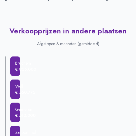
Verkoopprijzen in andere plaatsen
Afgelopen 3 maanden (gemiddeld)
Bruchem
€ 855.000
Well
€ 550.775
Gameren
€ 512.000
Zaltbommel