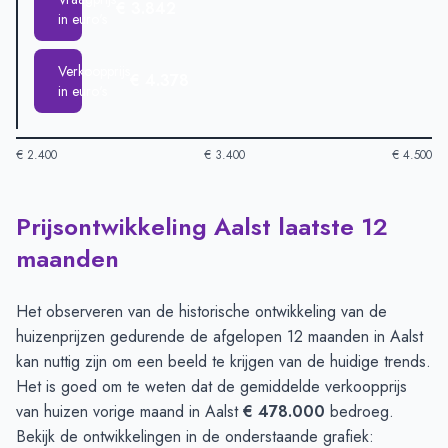
€ 3.842
in euro's
Verkoopprijs
€ 4.378
in euro's
€ 2.400
€ 3.400
€ 4.500
Prijsontwikkeling Aalst laatste 12
Huizenprijzen in Aalst per m2
-
Afgelopen 3 maanden (per m2)
Type
Bedrag
maanden
Vraagprijs in euro's
€ 3.842
Verkoopprijs in euro's
€ 4.378
Het observeren van de historische ontwikkeling van de
huizenprijzen gedurende de afgelopen 12 maanden in Aalst
kan nuttig zijn om een beeld te krijgen van de huidige trends.
Het is goed om te weten dat de gemiddelde verkoopprijs
van huizen vorige maand in Aalst
€ 478.000
bedroeg.
Bekijk de ontwikkelingen in de onderstaande grafiek: