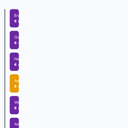
Gameren
€ 512.000
Zaltbommel
€ 508.938
Bruchem
Aalst
€ 478.000
€ 6.333
Ammerzoden
€ 477.785
Nederhemert
€ 470.500
Gameren
€ 4.671
Nederhemert
€ 4.453
Aalst
€ 4.378
Well
€ 4.177
Ammerzoden