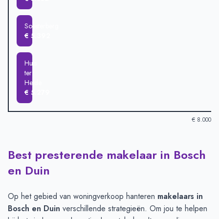
Soesterberg
€ 5.392
Huis
ter
Heide
€ 5.279
€ 8.000
Best presterende makelaar in Bosch
Verkoopprijzen in andere plaatsen per m2
-
Afgelopen 3 maand
Plaats
Gemiddelde verkooppri
en Duin
Bosch en Duin
€ 7.789
Bilthoven
€ 6.253
Op het gebied van woningverkoop hanteren
makelaars in
Bunnik
€ 6.176
Bosch en Duin
verschillende strategieën. Om jou te helpen
De Bilt
€ 5.748