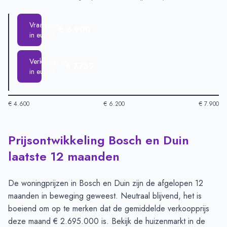
Vraagprijs
€ 6.900
in euro's
Verkoopprijs
€ 7.789
in euro's
€ 4.600
€ 6.200
€ 7.900
Prijsontwikkeling Bosch en Duin
Huizenprijzen in Bosch En Duin per m2
-
Afgelopen 3 maanden
Type
Bed
laatste 12 maanden
Vraagprijs in euro's
€ 6.900
Verkoopprijs in euro's
€ 7.789
De woningprijzen in Bosch en Duin zijn de afgelopen 12
maanden in beweging geweest. Neutraal blijvend, het is
boeiend om op te merken dat de gemiddelde verkoopprijs
deze maand € 2.695.000 is. Bekijk de huizenmarkt in de