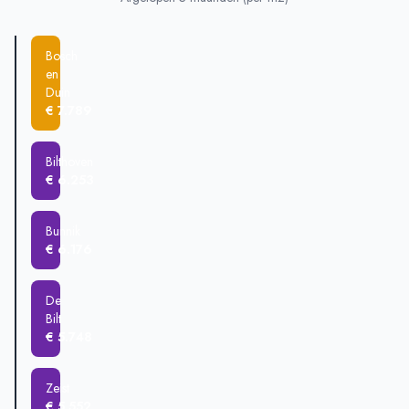
Bunnik
€ 621.151
Soesterberg
€ 579.363
Bosch
De Bilt
€ 577.059
en
Huis ter Heide
€ 570.157
Duin
€ 7.789
Zeist
€ 540.103
Bilthoven
€ 6.253
Bunnik
€ 6.176
De
Bilt
€ 5.748
Zeist
€ 5.552