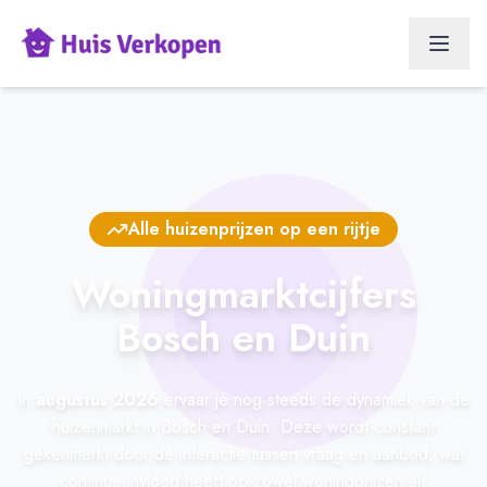
Alle huizenprijzen op een rijtje
Woningmarktcijfers
Bosch en Duin
In
augustus 2026
ervaar je nog steeds de dynamiek van de
huizenmarkt in Bosch en Duin. Deze wordt constant
gekenmerkt door de interactie tussen vraag en aanbod, wat
continue invloed heeft op zowel woningprijzen als