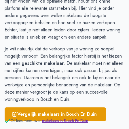
bij het vinden van de optimale match, houdt ons online
Zeist
€ 5.552
platform alle relevante statistieken bij. Hier vind je onder
Soesterberg
€ 5.392
andere gegevens over welke makelaars de hoogste
Huis ter Heide
€ 5.279
verkoopprijzen behalen en hoe snel ze huizen verkopen.
Echter, laat je niet alleen leiden door cijfers. Iedere woning
en situatie is uniek en vraagt om een andere aanpak.
Je wilt natuurlijk dat de verkoop van je woning zo soepel
mogelijk verloopt. Een belangrijke factor hierbij is het kiezen
van een
geschikte makelaar
. De makelaar moet niet alleen
met cijfers kunnen overtuigen, maar ook passen bij jou als
persoon. Daarom is het belangrijk om ook te kijken naar de
werkwijze en persoonlijke benadering van de makelaar. Op
deze manier vergroot je de kans op een succesvolle
woningverkoop in Bosch en Duin.
Vergelijk makelaars in
Bosch En Duin
Of lees meer over
makelaars in
Bosch En Duin