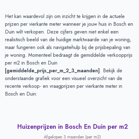
Huizenprijzen in Bosch En Duin
-
Afgelopen 3 maanden
Het kan waardevol zijn om inzicht te krijgen in de actuele
Type
Bedrag
prijzen per vierkante meter wanneer je jouw huis in Bosch en
Vraagprijs in euro's
€ 2.241.250
Duin wilt verkopen. Deze cijfers geven niet enkel een
Verkoopprijs in euro's
realistisch beeld van de huidige marktwaarde van je woning,
€ 2.695.000
maar fungeren ook als navigatiehulp bij de prijsbepaling van
je woning. Momenteel bedraagt de gemiddelde verkoopprijs
per m2 in Bosch en Duin
[gemiddelde_prijs_per_m_2_3_maanden]
. Bekijk de
onderstaande grafiek voor een visueel overzicht van de
recente verkoop- en vraagprijzen per vierkante meter in
Bosch en Duin:
Huizenprijzen in Bosch En Duin per m2
Afgelopen 3 maanden (per m2)