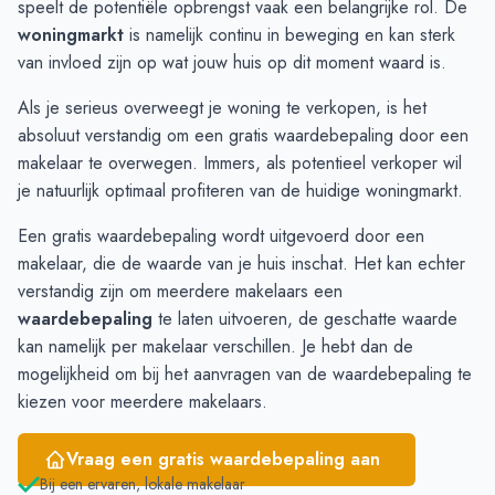
speelt de potentiële opbrengst vaak een belangrijke rol. De
Oktober
€ 2.948.687
€ 1.785.000
woningmarkt
is namelijk continu in beweging en kan sterk
November
€ 2.524.916
€ 1.860.416
van invloed zijn op wat jouw huis op dit moment waard is.
December
€ 2.860.000
€ 2.058.785
Als je serieus overweegt je woning te verkopen, is het
Januari
€ 2.263.333
€ 2.312.300
absoluut verstandig om een gratis
waardebepaling
door een
Februari
€ 1.595.000
€ 2.513.000
makelaar te overwegen. Immers, als potentieel verkoper wil
Maart
€ 1.572.500
€ 1.827.500
je natuurlijk optimaal profiteren van de huidige woningmarkt.
April
€ 1.753.750
€ 2.110.000
Mei
€ 2.107.727
€ 2.110.000
Een gratis waardebepaling wordt uitgevoerd door een
Juni
€ 2.241.250
€ 2.695.000
makelaar, die de waarde van je huis inschat. Het kan echter
verstandig zijn om meerdere makelaars een
waardebepaling
te laten uitvoeren, de geschatte waarde
kan namelijk per makelaar verschillen. Je hebt dan de
mogelijkheid om bij het aanvragen van de waardebepaling te
kiezen voor meerdere makelaars.
Vraag een gratis waardebepaling aan
Bij een ervaren, lokale makelaar