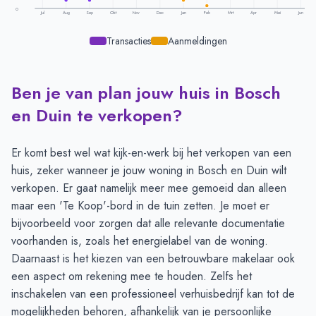
0
Jul
Aug
Sep
Okt
Nov
Dec
Jan
Feb
Mrt
Apr
Mei
Jun
Transacties
Aanmeldingen
Ben je van plan jouw huis in Bosch
Transacties en aanmeldingen per maand -
Bosch En Duin
Maand
Transacties
Aanmeldingen
en Duin te verkopen?
Juli
6
11
Augustus
3
12
Er komt best wel wat kijk-en-werk bij het verkopen van een
September
3
13
huis, zeker wanneer je jouw woning in Bosch en Duin wilt
Oktober
5
16
verkopen. Er gaat namelijk meer mee gemoeid dan alleen
November
7
12
maar een 'Te Koop'-bord in de tuin zetten. Je moet er
December
8
7
bijvoorbeeld voor zorgen dat alle relevante documentatie
Januari
6
3
voorhanden is, zoals het energielabel van de woning.
Februari
5
1
Daarnaast is het kiezen van een betrouwbare makelaar ook
Maart
4
4
een aspect om rekening mee te houden. Zelfs het
April
6
8
inschakelen van een professioneel verhuisbedrijf kan tot de
Mei
8
11
mogelijkheden behoren, afhankelijk van je persoonlijke