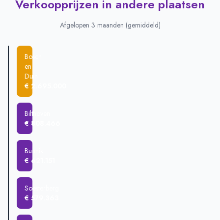
Verkoopprijzen in andere plaatsen
Afgelopen 3 maanden (gemiddeld)
Bosch
en
Duin
€ 2.695.000
Bilthoven
€ 808.466
Bunnik
€ 621.151
Soesterberg
€ 579.363