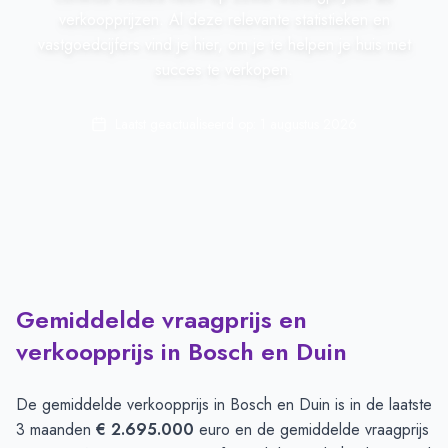
verkoopprijzen. Al deze relevante statistieken en
vastgoedcijfers vind je hier, om je te helpen je huis met
succes te verkopen.
Laatst geactualiseerd op:
1 augustus 2026
Gemiddelde vraagprijs en
verkoopprijs in Bosch en Duin
De gemiddelde verkoopprijs in
Bosch en Duin
is in de laatste
3 maanden
€ 2.695.000
euro en de gemiddelde vraagprijs