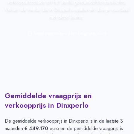
verkoopsuccessen en het aantal gerealiseerde transacties.
Verken de trends die in Dinxperlo spelen en doe je voordeel
met deze kennis.
Laatst geactualiseerd op:
1 augustus 2026
Gemiddelde vraagprijs en
verkoopprijs in Dinxperlo
De gemiddelde verkoopprijs in
Dinxperlo
is in de laatste 3
maanden
€ 449.170
euro en de gemiddelde vraagprijs is