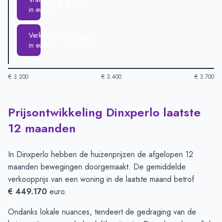
€ 3.522
in euro's
Verkoopprijs
€ 3.575
in euro's
€ 3.200
€ 3.400
€ 3.700
Prijsontwikkeling Dinxperlo laatste
Huizenprijzen in Dinxperlo per m2
-
Afgelopen 3 maanden (per
Type
Bedrag
12 maanden
Vraagprijs in euro's
€ 3.522
Verkoopprijs in euro's
€ 3.575
In Dinxperlo hebben de huizenprijzen de afgelopen 12
maanden bewegingen doorgemaakt. De gemiddelde
verkoopprijs van een woning in de laatste maand betrof
€ 449.170
euro.
Ondanks lokale nuances, tendeert de gedraging van de