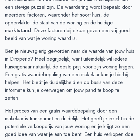
September
€ 410.519
€ 398.691
een stevige puzzel zijn. De waardering wordt bepaald door
Oktober
€ 399.550
€ 422.638
meerdere factoren, waaronder het soort huis, de
November
€ 403.431
€ 371.747
oppervlakte, de staat van de woning en de huidige
December
€ 362.983
€ 381.139
marktstand
. Deze factoren bij elkaar geven een vrij goed
Januari
€ 391.720
€ 379.661
beeld van wat je woning waard is.
Februari
€ 416.609
€ 404.023
Ben je nieuwsgierig geworden naar de waarde van jouw huis
Maart
€ 384.849
€ 434.340
in Dinxperlo? Heel begrijpelijk, want uiteindelijk wil iedere
April
€ 398.750
€ 429.507
huiseigenaar natuurlijk de beste prijs voor zijn woning krijgen.
Mei
€ 396.380
€ 462.103
Een gratis
waardebepaling
van een makelaar kan je hierbij
Juni
€ 439.925
€ 449.170
helpen. Het biedt je duidelijkheid en op basis van deze
informatie kun je overwegen om jouw pand te koop te
zetten.
Het proces van een gratis waardebepaling door een
makelaar is transparant en duidelijk. Het geeft je inzicht in de
potentiële verkoopprijs van jouw woning en je krijgt zo een
goed idee van waar je aan toe bent. Een huis verkopen doe