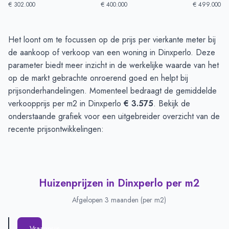
€ 302.000
€ 400.000
€ 499.000
Huizenprijzen in Dinxperlo
-
Afgelopen 3 maanden
Het loont om te focussen op de prijs per vierkante meter bij
Type
Bedrag
de aankoop of verkoop van een woning in Dinxperlo. Deze
Vraagprijs in euro's
€ 439.925
parameter biedt meer inzicht in de werkelijke waarde van het
Verkoopprijs in euro's
op de markt gebrachte onroerend goed en helpt bij
€ 449.170
prijsonderhandelingen. Momenteel bedraagt de gemiddelde
verkoopprijs per m2 in Dinxperlo
€ 3.575
. Bekijk de
onderstaande grafiek voor een uitgebreider overzicht van de
recente prijsontwikkelingen:
Huizenprijzen in Dinxperlo per m2
Afgelopen 3 maanden (per m2)
Vraagprijs