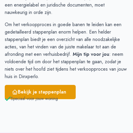
Februari
17
20
een energielabel en juridische documenten, moet
Maart
19
23
nauwkeurig in orde zijn.
April
21
22
Om het verkoopproces in goede banen te leiden kan een
Mei
17
21
gedetailleerd stappenplan enorm helpen. Een helder
Juni
12
20
stappenplan
biedt je een overzicht van alle noodzakelijke
acties, van het vinden van de juiste makelaar tot aan de
afronding met een verhuisbedrijf.
Mijn tip voor jou
: neem
voldoende tijd om door het stappenplan te gaan, zodat je
niets over het hoofd ziet tijdens het verkoopproces van jouw
huis in Dinxperlo.
Bekijk je stappenplan
Speciaal voor jouw woning