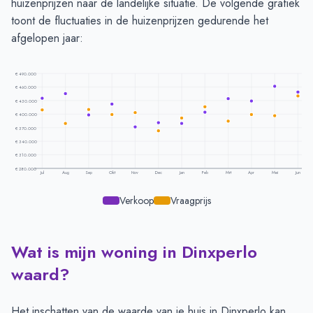
huizenprijzen naar de landelijke situatie. De volgende grafiek
toont de fluctuaties in de huizenprijzen gedurende het
afgelopen jaar:
€ 490.000
€ 460.000
€ 430.000
€ 400.000
€ 370.000
€ 340.000
€ 310.000
€ 280.000
Jul
Aug
Sep
Okt
Nov
Dec
Jan
Feb
Mrt
Apr
Mei
Jun
Verkoop
Vraagprijs
Wat is mijn woning in Dinxperlo
Prijsontwikkeling per maand -
Dinxperlo
Maand
Vraagprijs
Verkoopprijs
waard?
Juli
€ 409.537
€ 434.832
Augustus
€ 379.395
€ 445.447
Het inschatten van de waarde van je huis in Dinxperlo kan