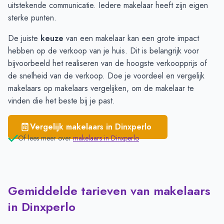
Dinxperlo
€ 3.575
uitstekende communicatie. Iedere makelaar heeft zijn eigen
Winterswijk
€ 3.483
sterke punten.
De juiste
keuze
van een makelaar kan een grote impact
hebben op de verkoop van je huis. Dit is belangrijk voor
bijvoorbeeld het realiseren van de hoogste verkoopprijs of
de snelheid van de verkoop. Doe je voordeel en vergelijk
makelaars op
makelaars vergelijken
, om de makelaar te
vinden die het beste bij je past.
Vergelijk makelaars in
Dinxperlo
Of lees meer over
makelaars in
Dinxperlo
Gemiddelde tarieven van makelaars
in Dinxperlo