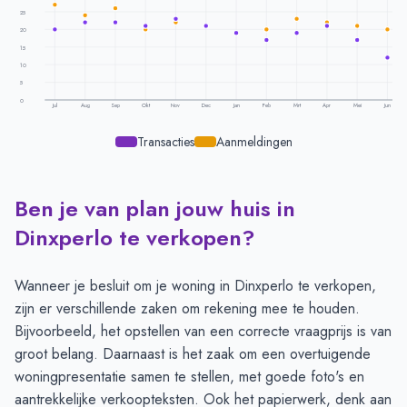
25
20
15
10
5
0
Jul
Aug
Sep
Okt
Nov
Dec
Jan
Feb
Mrt
Apr
Mei
Jun
Transacties
Aanmeldingen
Ben je van plan jouw huis in
Transacties en aanmeldingen per maand -
Dinxperlo
Maand
Transacties
Aanmeldingen
Dinxperlo te verkopen?
Juli
20
27
Augustus
22
24
Wanneer je besluit om je woning in Dinxperlo te verkopen,
September
22
26
zijn er verschillende zaken om rekening mee te houden.
Oktober
21
20
Bijvoorbeeld, het opstellen van een correcte vraagprijs is van
November
23
22
groot belang. Daarnaast is het zaak om een overtuigende
December
21
21
woningpresentatie samen te stellen, met goede foto's en
Januari
19
19
aantrekkelijke verkoopteksten. Ook het papierwerk, denk aan