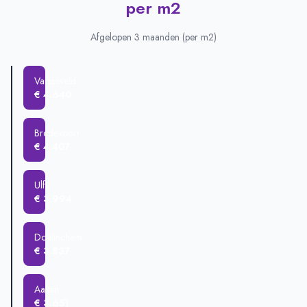
per m2
Dinxperlo
€ 449.170
Varsseveld
€ 437.612
Afgelopen 3 maanden (per m2)
Aalten
€ 419.249
Doetinchem
€ 417.342
Varsseveld
Ulft
€ 416.230
€ 4.640
Bredevoort
€ 400.162
Winterswijk
€ 389.825
Bredevoort
€ 4.407
Ulft
€ 3.994
Doetinchem
€ 3.837
Aalten
€ 3.651