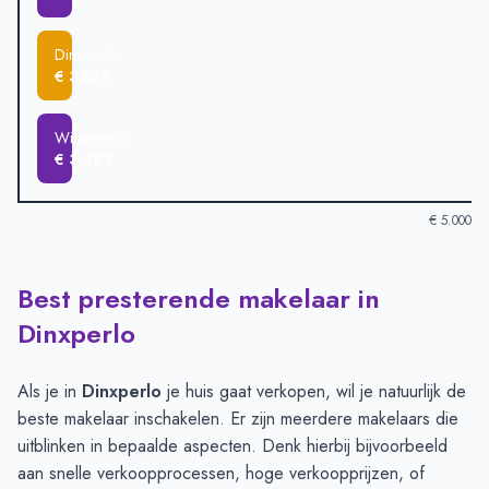
Dinxperlo
€ 3.575
Winterswijk
€ 3.483
€ 5.000
Best presterende makelaar in
Verkoopprijzen in andere plaatsen per m2
-
Afgelopen 3 maand
Plaats
Gemiddelde verkoopprijs
Dinxperlo
Varsseveld
€ 4.640
Bredevoort
€ 4.407
Als je in
Dinxperlo
je huis gaat verkopen, wil je natuurlijk de
Ulft
€ 3.994
beste makelaar inschakelen. Er zijn meerdere makelaars die
Doetinchem
€ 3.837
uitblinken in bepaalde aspecten. Denk hierbij bijvoorbeeld
Aalten
€ 3.651
aan snelle verkoopprocessen, hoge verkoopprijzen, of