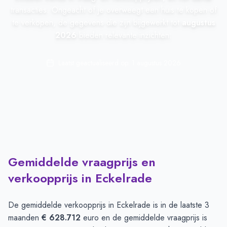
transacties. Ongeacht of je overweegt een huis te kopen of
te verkopen, de gegevens die zijn bijgewerkt tot
augustus
2026
bieden relevante inzichten:
Laatst geactualiseerd op:
1 augustus 2026
Gemiddelde vraagprijs en
verkoopprijs in Eckelrade
De gemiddelde verkoopprijs in
Eckelrade
is in de laatste 3
maanden
€ 628.712
euro en de gemiddelde vraagprijs is