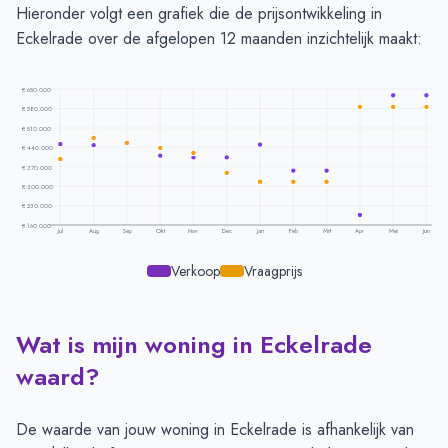
Hieronder volgt een grafiek die de prijsontwikkeling in
Eckelrade over de afgelopen 12 maanden inzichtelijk maakt:
€ 650.000
€ 580.000
€ 510.000
€ 440.000
€ 370.000
€ 300.000
€ 230.000
€ 160.000
Jul
Aug
Sep
Okt
Nov
Dec
Jan
Feb
Mrt
Apr
Mei
Jun
Verkoop
Vraagprijs
Wat is mijn woning in Eckelrade
Prijsontwikkeling per maand -
Eckelrade
Maand
Vraagprijs
Verkoopprijs
waard?
Juli
€ 399.000
€ 452.200
Augustus
€ 475.000
€ 448.875
De waarde van jouw woning in Eckelrade is afhankelijk van
September
€ 455.600
-