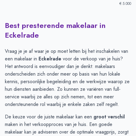
€ 5.000
Best presterende makelaar in
Verkoopprijzen in andere plaatsen per m2
-
Afgelopen 3 maand
Plaats
Gemiddelde verkooppri
Eckelrade
Eckelrade
€ 4.562
Maastricht
€ 4.190
Vraag je je af waar je op moet letten bij het inschakelen van
Margraten
€ 3.382
een makelaar in
Eckelrade
voor de verkoop van je huis?
Cadier en Keer
€ 3.150
Het antwoord is eenvoudiger dan je denkt: makelaars
Banholt
€ 3.133
onderscheiden zich onder meer op basis van hun lokale
kennis, persoonlijke begeleiding en de werkwijze waarop ze
hun diensten aanbieden. Zo kunnen ze variëren van full-
service waarbij ze alles op zich nemen, tot een meer
ondersteunende rol waarbij je enkele zaken zelf regelt.
De keuze voor de juiste makelaar kan een
groot verschil
maken in het verkoopproces van je huis. Een goede
makelaar kan je adviseren over de optimale vraagprijs, zorgt