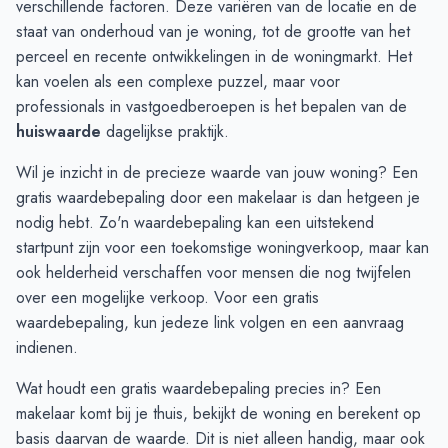
verschillende factoren. Deze variëren van de locatie en de
Oktober
€ 437.833
€ 410.833
staat van onderhoud van je woning, tot de grootte van het
November
€ 419.250
€ 404.625
perceel en recente ontwikkelingen in de woningmarkt. Het
December
€ 349.000
€ 404.625
kan voelen als een complexe puzzel, maar voor
Januari
€ 316.666
€ 450.500
professionals in vastgoedberoepen is het bepalen van de
Februari
€ 316.666
€ 355.504
huiswaarde
dagelijkse praktijk.
Maart
€ 316.666
€ 355.504
Wil je inzicht in de precieze waarde van jouw woning? Een
April
€ 587.000
€ 196.009
gratis waardebepaling door een makelaar is dan hetgeen je
Mei
€ 587.000
€ 628.712
nodig hebt. Zo'n waardebepaling kan een uitstekend
Juni
€ 587.000
€ 628.712
startpunt zijn voor een toekomstige woningverkoop, maar kan
ook helderheid verschaffen voor mensen die nog twijfelen
over een mogelijke verkoop. Voor een gratis
waardebepaling, kun je
deze link volgen en een aanvraag
indienen
.
Wat houdt een gratis waardebepaling precies in? Een
makelaar komt bij je thuis, bekijkt de woning en berekent op
basis daarvan de waarde. Dit is niet alleen handig, maar ook