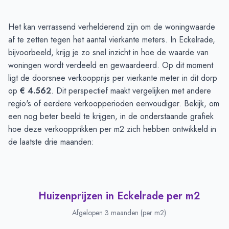
Huizenprijzen in Eckelrade
-
Afgelopen 3 maanden
Het kan verrassend verhelderend zijn om de woningwaarde
Type
Bedrag
af te zetten tegen het aantal vierkante meters. In Eckelrade,
Vraagprijs in euro's
€ 587.000
bijvoorbeeld, krijg je zo snel inzicht in hoe de waarde van
Verkoopprijs in euro's
woningen wordt verdeeld en gewaardeerd. Op dit moment
€ 628.712
ligt de doorsnee verkoopprijs per vierkante meter in dit dorp
op
€ 4.562
. Dit perspectief maakt vergelijken met andere
regio's of eerdere verkoopperioden eenvoudiger. Bekijk, om
een nog beter beeld te krijgen, in de onderstaande grafiek
hoe deze verkoopprikken per m2 zich hebben ontwikkeld in
de laatste drie maanden:
Huizenprijzen in Eckelrade per m2
Afgelopen 3 maanden (per m2)