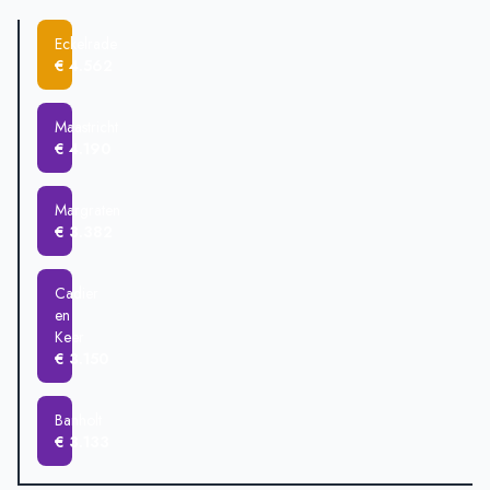
Maastricht
€ 420.631
Eckelrade
Margraten
€ 376.035
€ 4.562
Maastricht
€ 4.190
Margraten
€ 3.382
Cadier
en
Keer
€ 3.150
Banholt
€ 3.133