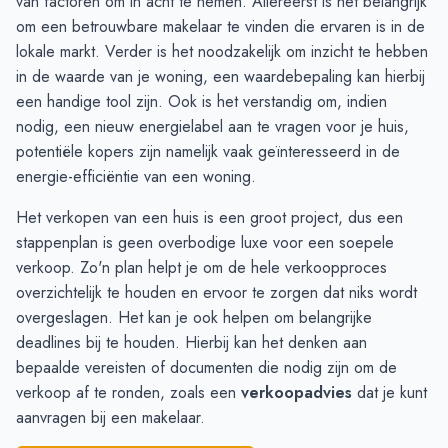
van factoren om in acht te nemen. Allereerst is het belangrijk
Oktober
3
6
om een betrouwbare
makelaar
te vinden die ervaren is in de
November
4
4
lokale markt. Verder is het noodzakelijk om inzicht te hebben
December
4
1
in de waarde van je woning, een
waardebepaling
kan hierbij
Januari
3
3
een handige tool zijn. Ook is het verstandig om, indien
Februari
3
3
nodig, een nieuw
energielabel
aan te vragen voor je huis,
Maart
3
3
potentiële kopers zijn namelijk vaak geïnteresseerd in de
April
1
2
energie-efficiëntie van een woning.
Mei
2
2
Het verkopen van een huis is een groot project, dus een
Juni
2
2
stappenplan
is geen overbodige luxe voor een soepele
verkoop. Zo'n plan helpt je om de hele verkoopproces
overzichtelijk te houden en ervoor te zorgen dat niks wordt
overgeslagen. Het kan je ook helpen om belangrijke
deadlines bij te houden. Hierbij kan het denken aan
bepaalde vereisten of documenten die nodig zijn om de
verkoop af te ronden, zoals een
verkoopadvies
dat je kunt
aanvragen
bij een makelaar.