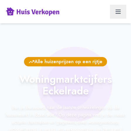
Alle huizenprijzen op een rijtje
Woningmarktcijfers
Eckelrade
Ben je benieuwd naar de laatste ontwikkelingen op de
huizenmarkt in Eckelrade? Op deze pagina vind je de meest
actuele statistieken en gegevens over woningverkoop,
inclusief trends in vraag- en verkoopprijzen, en het aantal