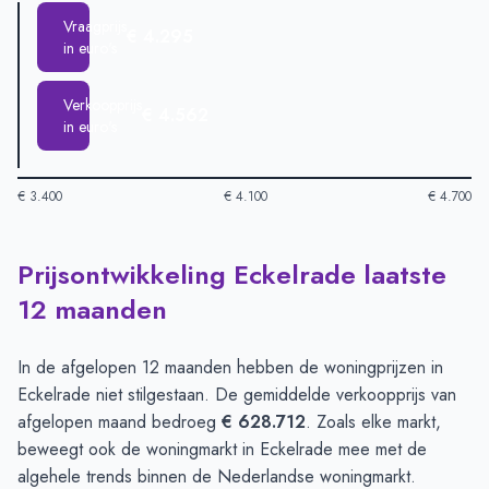
Vraagprijs
€ 4.295
in euro's
Verkoopprijs
€ 4.562
in euro's
€ 3.400
€ 4.100
€ 4.700
Prijsontwikkeling Eckelrade laatste
Huizenprijzen in Eckelrade per m2
-
Afgelopen 3 maanden (pe
Type
Bedrag
12 maanden
Vraagprijs in euro's
€ 4.295
Verkoopprijs in euro's
€ 4.562
In de afgelopen 12 maanden hebben de woningprijzen in
Eckelrade niet stilgestaan. De gemiddelde verkoopprijs van
afgelopen maand bedroeg
€ 628.712
. Zoals elke markt,
beweegt ook de woningmarkt in Eckelrade mee met de
algehele trends binnen de Nederlandse woningmarkt.