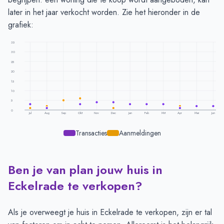
later in het jaar verkocht worden. Zie het hieronder in de
grafiek:
35
30
25
20
15
10
5
0
Jul
Aug
Sep
Okt
Nov
Dec
Jan
Feb
Mrt
Apr
Mei
Jun
Transacties
Aanmeldingen
Ben je van plan jouw huis in
Transacties en aanmeldingen per maand -
Eckelrade
Maand
Transacties
Aanmeldingen
Eckelrade te verkopen?
Juli
3
1
Augustus
1
2
Als je overweegt je huis in Eckelrade te verkopen, zijn er tal
September
-
5