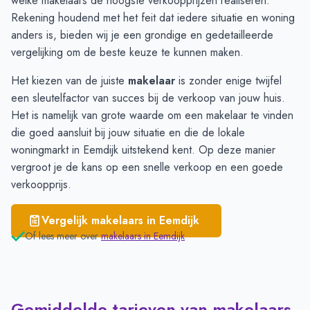
welke makelaars de hoogste verkoopprijzen realiseren.
Bunschoten-Spakenburg
€ 4.749
Rekening houdend met het feit dat iedere situatie en woning
anders is, bieden wij je een grondige en gedetailleerde
vergelijking om de beste keuze te kunnen maken.
Het kiezen van de juiste
makelaar
is zonder enige twijfel
een sleutelfactor van succes bij de verkoop van jouw huis.
Het is namelijk van grote waarde om een makelaar te vinden
die goed aansluit bij jouw situatie en die de lokale
woningmarkt in Eemdijk uitstekend kent. Op deze manier
vergroot je de kans op een snelle verkoop en een goede
verkoopprijs.
Vergelijk makelaars in
Eemdijk
Of lees meer over
makelaars in
Eemdijk
Gemiddelde tarieven van makelaars