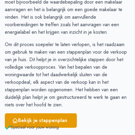
moet bijvoorbeeld de
waardebepaling door een makelaar
November
2
3
aanvragen
en het is belangrijk om
een goede makelaar
te
December
2
2
vinden. Het is ook belangrijk om aanvullende
Januari
-
-
voorbereidingen te treffen zoals het
aanvragen van een
Februari
-
-
energielabel
en het krijgen van inzicht in je
kosten
.
Maart
-
2
Om dit proces soepeler te laten verlopen, is het raadzaam
April
-
3
om gebruik te maken van een
stappenplan
voor de verkoop
Mei
-
5
van je huis. Dit helpt je in overzichtelijke stappen door het
Juni
1
5
volledige verkoopproces. Van het bepalen van de
woningwaarde
tot het daadwerkelijk sluiten van de
verkoopdeal, elk aspect van de verkoop kan in het
stappenplan worden opgenomen. Het hebben van een
duidelijk plan helpt je om gestructureerd te werk te gaan en
niets over het hoofd te zien.
Bekijk je stappenplan
Speciaal voor jouw woning