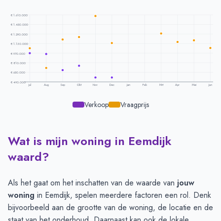
€ 1.610.000
€ 1.450.000
€ 1.290.000
€ 1.130.000
€ 970.000
€ 810.000
€ 650.000
€ 490.000
Jul
Aug
Sep
Okt
Nov
Dec
Jan
Feb
Mrt
Apr
Mei
Jun
Verkoop
Vraagprijs
Wat is mijn woning in Eemdijk
Prijsontwikkeling per maand -
Eemdijk
Maand
Vraagprijs
Verkoopprijs
waard?
Juli
€ 1.052.666
€ 968.125
Augustus
€ 722.000
€ 957.500
Als het gaat om het inschatten van de waarde van
jouw
September
€ 1.197.000
€ 686.250
woning
in Eemdijk, spelen meerdere factoren een rol. Denk
Oktober
€ 1.238.800
€ 757.500
bijvoorbeeld aan de grootte van de woning, de locatie en de
November
€ 1.589.666
€ 565.000
staat van het onderhoud. Daarnaast kan ook de lokale