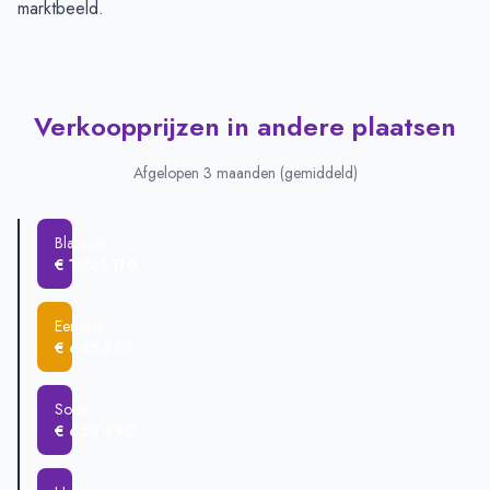
marktbeeld.
Verkoopprijzen in andere plaatsen
Afgelopen 3 maanden (gemiddeld)
Blaricum
€ 1.261.170
Eemdijk
€ 645.833
Soest
€ 633.890