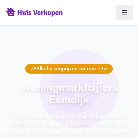
Alle huizenprijzen op een rijtje
Woningmarktcijfers
Eemdijk
Ben je benieuwd naar de status van de huizenmarkt in
Eemdijk? Onze pagina zal je informeren over belangrijke
vastgoedcijfers in Eemdijk, zoals gemiddelde woningprijzen,