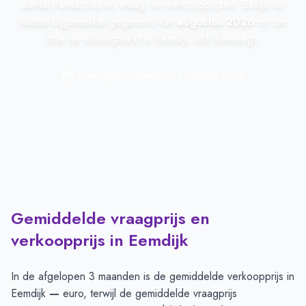
aantal transacties en vraag- en verkoopprijzen. Bekijk de
laatste bijgewerkte gegevens van
augustus 2026
en zie
hoe de woningmarkt in Eemdijk zich beweegt.
Laatst geactualiseerd op:
1 augustus 2026
Gemiddelde vraagprijs en
verkoopprijs in Eemdijk
In de afgelopen 3 maanden is de gemiddelde verkoopprijs in
Eemdijk
—
euro, terwijl de gemiddelde vraagprijs