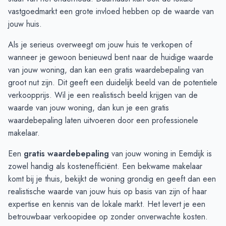
December
€ 1.137.000
€ 565.000
vastgoedmarkt een grote invloed hebben op de waarde van
Januari
-
-
jouw huis.
Februari
-
-
Als je serieus overweegt om jouw huis te verkopen of
Maart
€ 1.297.500
-
wanneer je gewoon benieuwd bent naar de huidige waarde
April
€ 1.156.666
-
van jouw woning, dan kan een gratis waardebepaling van
Mei
€ 1.186.000
-
groot nut zijn. Dit geeft een duidelijk beeld van de potentiele
Juni
€ 1.055.000
-
verkoopprijs. Wil je een realistisch beeld krijgen van de
waarde van jouw woning, dan kun je
een gratis
waardebepaling
laten uitvoeren door een professionele
makelaar.
Een
gratis waardebepaling
van jouw woning in Eemdijk is
zowel handig als kostenefficiënt. Een bekwame makelaar
komt bij je thuis, bekijkt de woning grondig en geeft dan een
realistische waarde van jouw huis op basis van zijn of haar
expertise en kennis van de lokale markt. Het levert je een
betrouwbaar verkoopidee op zonder onverwachte kosten.