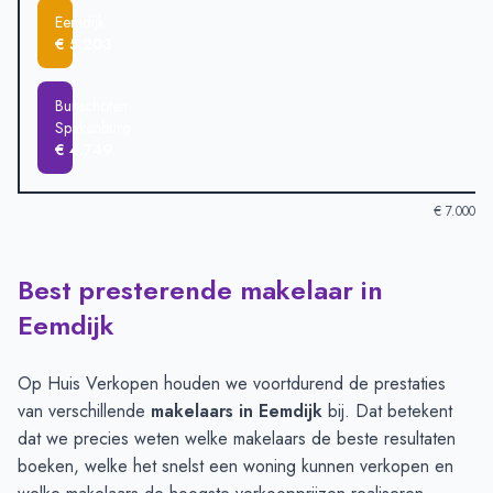
Eemdijk
€ 5.203
Bunschoten-
Spakenburg
€ 4.749
€ 7.000
Best presterende makelaar in
Verkoopprijzen in andere plaatsen per m2
-
Afgelopen 3 maand
Plaats
Gemiddelde verkoop
Eemdijk
Blaricum
€ 6.673
Soest
€ 5.556
Op Huis Verkopen houden we voortdurend de prestaties
Amersfoort
€ 5.545
van verschillende
makelaars in Eemdijk
bij. Dat betekent
Huizen
€ 5.544
dat we precies weten welke makelaars de beste resultaten
Baarn
€ 5.509
boeken, welke het snelst een woning kunnen verkopen en
Eemdijk
€ 5.203