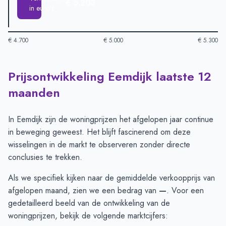
€ 5.203
in euro's
€ 4.700
€ 5.000
€ 5.300
Prijsontwikkeling Eemdijk laatste 12
Huizenprijzen in Eemdijk per m2
-
Afgelopen 3 maanden (per m
Type
Bedrag
maanden
Vraagprijs in euro's
€ 5.110
Verkoopprijs in euro's
€ 5.203
In Eemdijk zijn de woningprijzen het afgelopen jaar continue
in beweging geweest. Het blijft fascinerend om deze
wisselingen in de markt te observeren zonder directe
conclusies te trekken.
Als we specifiek kijken naar de gemiddelde verkoopprijs van
afgelopen maand, zien we een bedrag van
—
. Voor een
gedetailleerd beeld van de ontwikkeling van de
woningprijzen, bekijk de volgende marktcijfers: