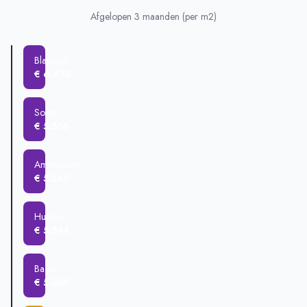
Eemdijk
€ 645.833
Afgelopen 3 maanden (per m2)
Soest
€ 633.890
Huizen
€ 589.588
Blaricum
Amersfoort
€ 541.189
€ 6.673
Baarn
€ 518.807
Bunschoten-Spakenburg
€ 473.060
Soest
€ 5.556
Amersfoort
€ 5.545
Huizen
€ 5.544
Baarn
€ 5.509