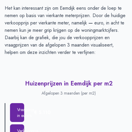
Huizenprijzen in Eemdijk
-
Afgelopen 3 maanden
Het kan interessant zijn om Eemdijk eens onder de loep te
Type
Bedrag
nemen op basis van vierkante meterprijzen. Door de huidige
Vraagprijs in euro's
€ 1.055.000
verkoopprijs per vierkante meter, namelijk
—
euro, in acht te
Verkoopprijs in euro's
nemen kun je meer grip krijgen op de woningmarktcijfers.
€ 645.833
Daarbij kan de grafiek, die jou de verkoopprijzen en
vraagprijzen van de afgelopen 3 maanden visualiseert,
helpen om deze inzichten verder te verfijnen:
Huizenprijzen in Eemdijk per m2
Afgelopen 3 maanden (per m2)
Vraagprijs
€ 5.110
in euro's
Verkoopprijs