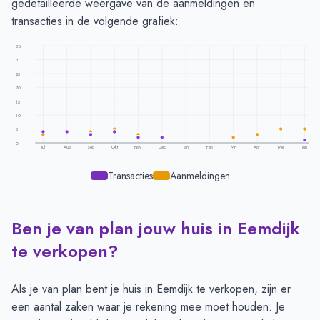
gedetailleerde weergave van de aanmeldingen en
transacties in de volgende grafiek:
35
30
25
20
15
10
5
0
Jul
Aug
Sep
Okt
Nov
Dec
Jan
Feb
Mrt
Apr
Mei
Jun
Transacties
Aanmeldingen
Ben je van plan jouw huis in Eemdijk
Transacties en aanmeldingen per maand -
Eemdijk
Maand
Transacties
Aanmeldingen
te verkopen?
Juli
4
3
Augustus
4
4
Als je van plan bent je huis in Eemdijk te verkopen, zijn er
September
3
4
een aantal zaken waar je rekening mee moet houden. Je
Oktober
4
5