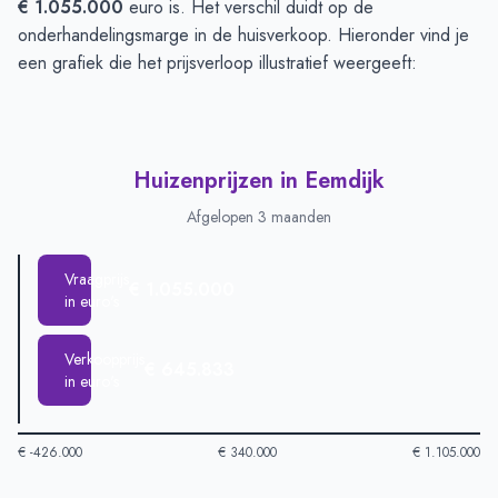
€ 1.055.000
euro is. Het verschil duidt op de
onderhandelingsmarge in de huisverkoop. Hieronder vind je
een grafiek die het prijsverloop illustratief weergeeft:
Huizenprijzen in Eemdijk
Afgelopen 3 maanden
Vraagprijs
€ 1.055.000
in euro's
Verkoopprijs
€ 645.833
in euro's
€ -426.000
€ 340.000
€ 1.105.000