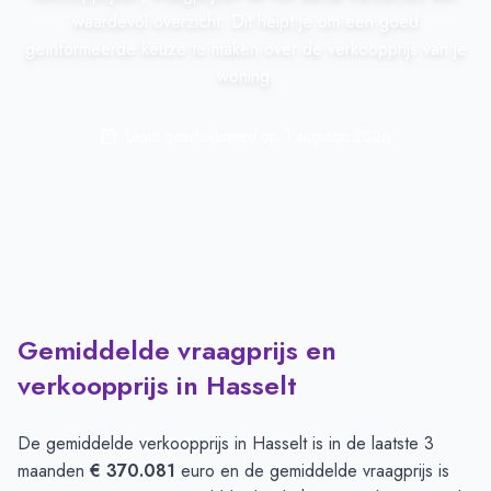
waardevol overzicht. Dit helpt je om een goed
geïnformeerde keuze te maken over de verkoopprijs van je
woning.
Laatst geactualiseerd op:
1 augustus 2026
Gemiddelde vraagprijs en
verkoopprijs in Hasselt
De gemiddelde verkoopprijs in
Hasselt
is in de laatste 3
maanden
€ 370.081
euro en de gemiddelde vraagprijs is