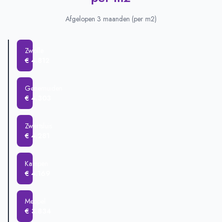
Zwartsluis
€ 734.083
Genemuiden
€ 512.529
Afgelopen 3 maanden (per m2)
Zwolle
€ 506.252
Meppel
€ 415.905
Zwolle
Kampen
€ 409.926
€ 4.812
Staphorst
€ 397.089
Hasselt
€ 370.081
Genemuiden
€ 4.303
Zwartsluis
€ 4.281
Kampen
€ 4.169
Meppel
€ 3.834