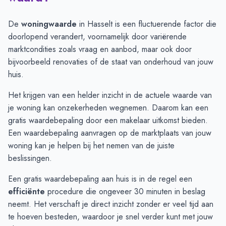
Juli
€ 459.678
€ 457.620
Augustus
€ 489.636
€ 462.243
De
woningwaarde
in Hasselt is een fluctuerende factor die
September
€ 511.629
€ 491.336
doorlopend verandert, voornamelijk door variërende
Oktober
€ 539.531
€ 451.405
marktcondities zoals vraag en aanbod, maar ook door
November
€ 512.000
€ 463.617
bijvoorbeeld renovaties of de staat van onderhoud van jouw
December
€ 493.187
€ 472.742
huis.
Januari
€ 456.032
€ 503.320
Het krijgen van een helder inzicht in de actuele waarde van
Februari
€ 461.250
€ 518.942
je woning kan onzekerheden wegnemen. Daarom kan een
Maart
€ 468.047
€ 447.069
gratis waardebepaling door een makelaar uitkomst bieden.
April
€ 509.532
€ 406.012
Een
waardebepaling aanvragen
op de marktplaats van jouw
Mei
€ 508.730
€ 383.503
woning kan je helpen bij het nemen van de juiste
Juni
€ 532.464
€ 370.081
beslissingen.
Een gratis waardebepaling aan huis is in de regel een
efficiënte
procedure die ongeveer 30 minuten in beslag
neemt. Het verschaft je direct inzicht zonder er veel tijd aan
te hoeven besteden, waardoor je snel verder kunt met jouw