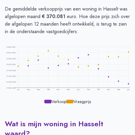
De gemiddelde verkoopprijs van een woning in Hasselt was
afgelopen maand
€ 370.081
euro. Hoe deze prijs zich over
de afgelopen 12 maanden heeft ontwikkeld, is terug te zien
in de onderstaande vastgoedcijfers:
€ 560.000
€ 530.000
€ 500.000
€ 470.000
€ 440.000
€ 410.000
€ 380.000
€ 350.000
Jul
Aug
Sep
Okt
Nov
Dec
Jan
Feb
Mrt
Apr
Mei
Jun
Verkoop
Vraagprijs
Wat is mijn woning in Hasselt
Prijsontwikkeling per maand -
Hasselt
Maand
Vraagprijs
Verkoopprijs
waard?