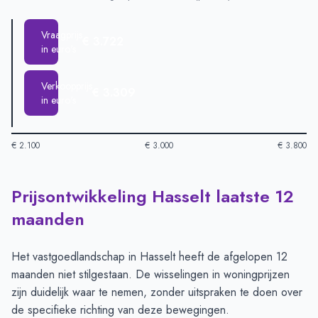
Vraagprijs
€ 3.722
in euro's
Verkoopprijs
€ 3.309
in euro's
€ 2.100
€ 3.000
€ 3.800
Prijsontwikkeling Hasselt laatste 12
Huizenprijzen in Hasselt per m2
-
Afgelopen 3 maanden (per m
Type
Bedrag
maanden
Vraagprijs in euro's
€ 3.722
Verkoopprijs in euro's
€ 3.309
Het vastgoedlandschap in Hasselt heeft de afgelopen 12
maanden niet stilgestaan. De wisselingen in woningprijzen
zijn duidelijk waar te nemen, zonder uitspraken te doen over
de specifieke richting van deze bewegingen.