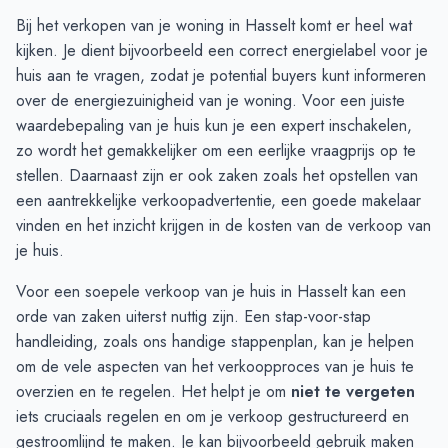
Augustus
20
22
Bij het verkopen van je woning in Hasselt komt er heel wat
September
21
27
kijken. Je dient bijvoorbeeld een correct energielabel voor je
Oktober
24
32
huis aan te vragen, zodat je potential buyers kunt informeren
November
30
41
over de energiezuinigheid van je woning. Voor een juiste
December
31
32
waardebepaling van je huis kun je een expert inschakelen,
Januari
28
31
zo wordt het gemakkelijker om een eerlijke vraagprijs op te
Februari
25
20
stellen. Daarnaast zijn er ook zaken zoals het opstellen van
Maart
23
29
een aantrekkelijke verkoopadvertentie,
een goede makelaar
April
24
27
vinden
en het inzicht krijgen in de kosten van de verkoop van
Mei
24
32
je huis.
Juni
18
28
Voor een soepele verkoop van je huis in Hasselt kan een
orde van zaken uiterst nuttig zijn. Een stap-voor-stap
handleiding, zoals ons handige
stappenplan
, kan je helpen
om de vele aspecten van het verkoopproces van je huis te
overzien en te regelen. Het helpt je om
niet te vergeten
iets cruciaals regelen en om je verkoop gestructureerd en
gestroomlijnd te maken. Je kan bijvoorbeeld gebruik maken