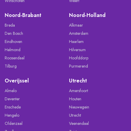
Winschoten
Weert
Noord-Brabant
Noord-Holland
Breda
Alkmaar
Den Bosch
Amsterdam
Eindhoven
Haarlem
Helmond
Hilversum
Roosendaal
Hoofddorp
Tilburg
Purmerend
Overijssel
Utrecht
Almelo
Amersfoort
Deventer
Houten
Enschede
Nieuwegein
Hengelo
Utrecht
Oldenzaal
Veenendaal