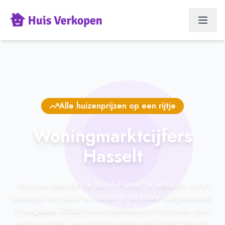
Alle huizenprijzen op een rijtje
Woningmarktcijfers
Hasselt
Als je van plan bent je huis in Hasselt te verkopen, is het
belangrijk om inzicht te hebben in de lokale vastgoedmarkt.
In
augustus 2026
bieden statistieken en informatie over
verkoopprijzen, vraagprijzen en het aantal transacties een