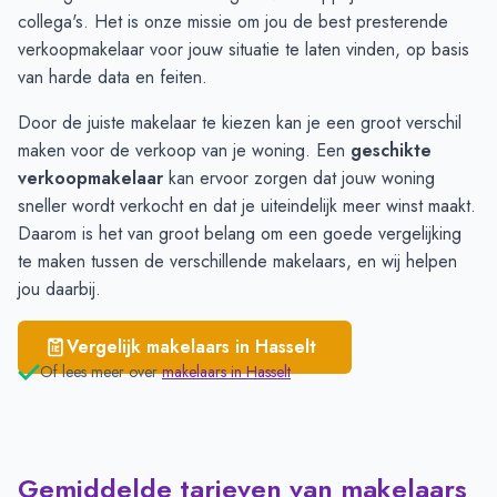
Staphorst
€ 2.987
collega's. Het is onze missie om jou de best presterende
verkoopmakelaar voor jouw situatie te laten vinden, op basis
van harde data en feiten.
Door de juiste makelaar te kiezen kan je een groot verschil
maken voor de verkoop van je woning. Een
geschikte
verkoopmakelaar
kan ervoor zorgen dat jouw woning
sneller wordt verkocht en dat je uiteindelijk meer winst maakt.
Daarom is het van groot belang om een goede vergelijking
te maken tussen de verschillende makelaars, en wij helpen
jou daarbij.
Vergelijk makelaars in
Hasselt
Of lees meer over
makelaars in
Hasselt
Gemiddelde tarieven van makelaars