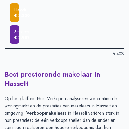
Hasselt
€ 3.309
Staphorst
€ 2.987
€ 5.000
Best presterende makelaar in
Verkoopprijzen in andere plaatsen per m2
-
Afgelopen 3 maand
Plaats
Gemiddelde verkoopprij
Hasselt
Zwolle
€ 4.812
Genemuiden
€ 4.303
Op het platform Huis Verkopen analyseren we continu de
Zwartsluis
€ 4.281
woningmarkt en de prestaties van makelaars in Hasselt en
Kampen
€ 4.169
omgeving.
Verkoopmakelaars
in Hasselt variëren sterk in
Meppel
€ 3.834
hun prestaties; de één verkoopt sneller dan de ander en
Hasselt
€ 3.309
sommigen realiseren een hogere verkoopprijs dan hun