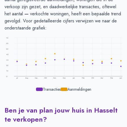
verkoop zijn gezet, en daadwerkelijke transacties, oftewel
het aantal
—
verkochte woningen, heeft een bepaalde trend
gevolgd. Voor gedetailleerde cijfers verwijzen we naar de
onderstaande grafiek:
70
60
50
40
30
20
10
0
Jul
Aug
Sep
Okt
Nov
Dec
Jan
Feb
Mrt
Apr
Mei
Jun
Transacties
Aanmeldingen
Ben je van plan jouw huis in Hasselt
Transacties en aanmeldingen per maand -
Hasselt
Maand
Transacties
Aanmeldingen
te verkopen?
Juli
27
28