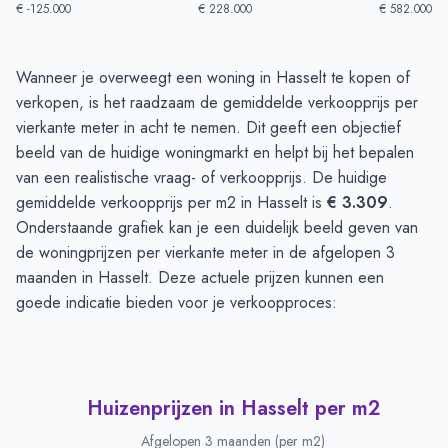
€ -125.000
€ 228.000
€ 582.000
Huizenprijzen in Hasselt
-
Afgelopen 3 maanden
Wanneer je overweegt een woning in Hasselt te kopen of
Type
Bedrag
verkopen, is het raadzaam de gemiddelde verkoopprijs per
Vraagprijs in euro's
€ 532.464
vierkante meter in acht te nemen. Dit geeft een objectief
Verkoopprijs in euro's
beeld van de huidige woningmarkt en helpt bij het bepalen
€ 370.081
van een realistische vraag- of verkoopprijs. De huidige
gemiddelde verkoopprijs per m2 in Hasselt is
€ 3.309
.
Onderstaande grafiek kan je een duidelijk beeld geven van
de woningprijzen per vierkante meter in de afgelopen 3
maanden in Hasselt. Deze actuele prijzen kunnen een
goede indicatie bieden voor je verkoopproces:
Huizenprijzen in Hasselt per m2
Afgelopen 3 maanden (per m2)