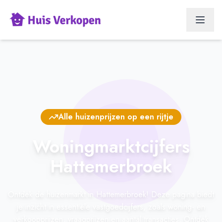
Alle huizenprijzen op een rijtje
Woningmarktcijfers
Hattemerbroek
Ontdek de huizenmarkt in Hattemerbroek! Deze pagina biedt
je inzicht in essentiële vastgoedcijfers, zoals woning- en
verkoopprijzen, vraagprijzen en aantal transacties. Ontdek