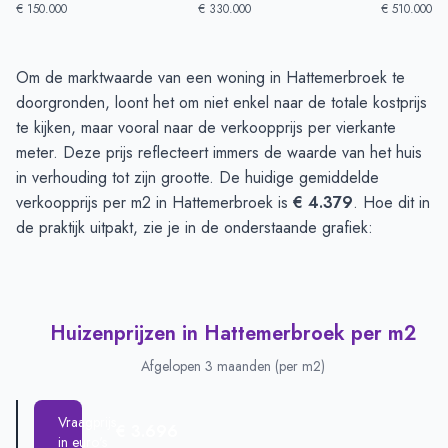
€ 150.000
€ 330.000
€ 510.000
Huizenprijzen in Hattemerbroek
-
Afgelopen 3 maanden
Om de marktwaarde van een woning in Hattemerbroek te
Type
Bedrag
doorgronden, loont het om niet enkel naar de totale kostprijs
Vraagprijs in euro's
€ 401.875
te kijken, maar vooral naar de verkoopprijs per vierkante
Verkoopprijs in euro's
meter. Deze prijs reflecteert immers de waarde van het huis
€ 459.950
in verhouding tot zijn grootte. De huidige gemiddelde
verkoopprijs per m2 in Hattemerbroek is
€ 4.379
. Hoe dit in
de praktijk uitpakt, zie je in de onderstaande grafiek:
Huizenprijzen in Hattemerbroek per m2
Afgelopen 3 maanden (per m2)
Vraagprijs
€ 3.696
in euro's