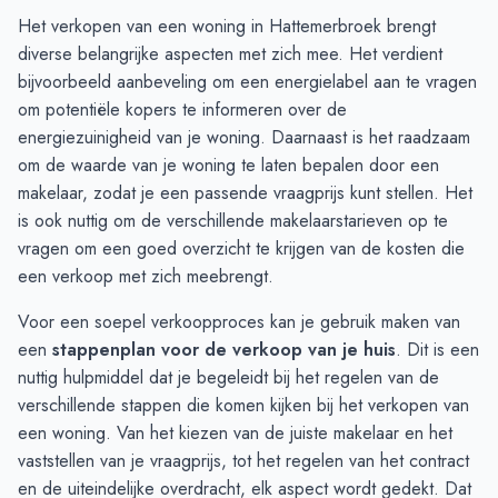
Augustus
4
3
Het verkopen van een woning in Hattemerbroek brengt
September
2
5
diverse belangrijke aspecten met zich mee. Het verdient
Oktober
3
5
bijvoorbeeld aanbeveling om een
energielabel aan te vragen
November
3
3
om potentiële kopers te informeren over de
December
4
1
energiezuinigheid van je woning. Daarnaast is het raadzaam
Januari
2
2
om
de waarde van je woning te laten bepalen door een
Februari
3
3
makelaar
, zodat je een passende vraagprijs kunt stellen. Het
Maart
3
5
is ook nuttig om de verschillende
makelaarstarieven
op te
April
4
6
vragen om een goed overzicht te krijgen van de kosten die
Mei
4
5
een verkoop met zich meebrengt.
Juni
3
4
Voor een soepel verkoopproces kan je gebruik maken van
een
stappenplan voor de verkoop van je huis
. Dit is een
nuttig hulpmiddel dat je begeleidt bij het regelen van de
verschillende stappen die komen kijken bij het verkopen van
een woning. Van het kiezen van de juiste makelaar en het
vaststellen van je vraagprijs, tot het regelen van het contract
en de uiteindelijke overdracht, elk aspect wordt gedekt. Dat