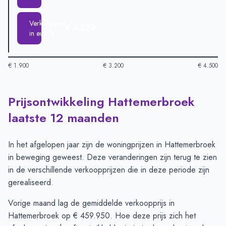
Verkoopprijs
€ 4.379
in euro's
€ 1.900
€ 3.200
€ 4.500
Prijsontwikkeling Hattemerbroek
Huizenprijzen in Hattemerbroek per m2
-
Afgelopen 3 maanden
Type
Bed
laatste 12 maanden
Vraagprijs in euro's
€ 3.696
Verkoopprijs in euro's
€ 4.379
In het afgelopen jaar zijn de woningprijzen in Hattemerbroek
in beweging geweest. Deze veranderingen zijn terug te zien
in de verschillende verkoopprijzen die in deze periode zijn
gerealiseerd.
Vorige maand lag de gemiddelde verkoopprijs in
Hattemerbroek op € 459.950. Hoe deze prijs zich het