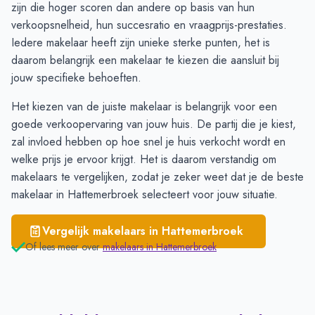
Wezep
€ 4.451
zijn die hoger scoren dan andere op basis van hun
Hattemerbroek
€ 4.379
verkoopsnelheid, hun succesratio en vraagprijs-prestaties.
Kampen
€ 4.169
Iedere makelaar heeft zijn unieke sterke punten, het is
daarom belangrijk een makelaar te kiezen die aansluit bij
jouw specifieke behoeften.
Het kiezen van de juiste makelaar is belangrijk voor een
goede verkoopervaring van jouw huis. De partij die je kiest,
zal invloed hebben op hoe snel je huis verkocht wordt en
welke prijs je ervoor krijgt. Het is daarom verstandig om
makelaars te vergelijken
, zodat je zeker weet dat je de beste
makelaar in Hattemerbroek selecteert voor jouw situatie.
Vergelijk makelaars in
Hattemerbroek
Of lees meer over
makelaars in
Hattemerbroek