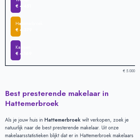
€ 4.451
Hattemerbroek
€ 4.379
Kampen
€ 4.169
€ 5.000
Best presterende makelaar in
Verkoopprijzen in andere plaatsen per m2
-
Afgelopen 3 maand
Plaats
Gemiddelde verkooppri
Hattemerbroek
Hattem
€ 4.894
Zwolle
€ 4.812
Als je jouw huis in
Hattemerbroek
wilt verkopen, zoek je
Oldebroek
€ 4.557
natuurlijk naar de best presterende makelaar. Uit onze
Elburg
€ 4.480
makelaarsstatistieken blijkt dat er in Hattemerbroek makelaars