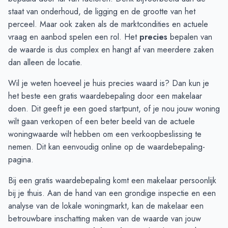
Oktober
€ 518.200
€ 707.925
staat van onderhoud, de ligging en de grootte van het
November
€ 636.500
€ 796.259
perceel. Maar ook zaken als de marktcondities en actuele
December
€ 599.500
€ 773.444
vraag en aanbod spelen een rol. Het
precies
bepalen van
Januari
€ 649.250
€ 660.000
de waarde is dus complex en hangt af van meerdere zaken
Februari
€ 635.333
€ 669.666
dan alleen de locatie.
Maart
€ 583.000
€ 574.672
Wil je weten hoeveel je huis precies waard is? Dan kun je
April
€ 454.166
€ 593.504
het beste een gratis waardebepaling door een makelaar
Mei
€ 423.500
€ 449.966
doen. Dit geeft je een goed startpunt, of je nou jouw woning
Juni
€ 401.875
€ 459.950
wilt gaan verkopen of een beter beeld van de actuele
woningwaarde wilt hebben om een verkoopbeslissing te
nemen. Dit kan eenvoudig online op de
waardebepaling-
pagina
.
Bij een gratis waardebepaling komt een makelaar persoonlijk
bij je thuis. Aan de hand van een grondige inspectie en een
analyse van de lokale woningmarkt, kan de makelaar een
betrouwbare inschatting maken van de waarde van jouw