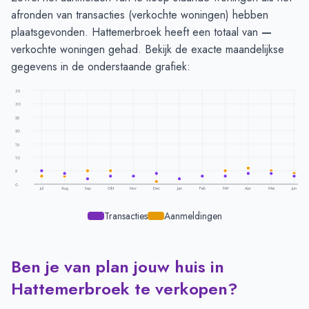
afronden van transacties (verkochte woningen) hebben
plaatsgevonden. Hattemerbroek heeft een totaal van
—
verkochte woningen gehad. Bekijk de exacte maandelijkse
gegevens in de onderstaande grafiek:
35
30
25
20
15
10
5
0
Jul
Aug
Sep
Okt
Nov
Dec
Jan
Feb
Mrt
Apr
Mei
Jun
Transacties
Aanmeldingen
Ben je van plan jouw huis in
Transacties en aanmeldingen per maand -
Hattemerbroek
Maand
Transacties
Aanmeldingen
Hattemerbroek te verkopen?
Juli
5
3