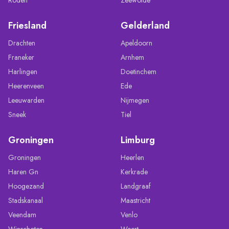
Friesland
Gelderland
Drachten
Apeldoorn
Franeker
Arnhem
Harlingen
Doetinchem
Heerenveen
Ede
Leeuwarden
Nijmegen
Sneek
Tiel
Groningen
Limburg
Groningen
Heerlen
Haren Gn
Kerkrade
Hoogezand
Landgraaf
Stadskanaal
Maastricht
Veendam
Venlo
Winschoten
Weert