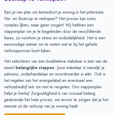
Juli
2
2
Augustus
3
3
Ben je van plan om binnenkort je woning in het pittoreske
September
3
4
Hei- en Boeicop te verkopen? Het proces kan soms
Oktober
3
4
complex lijken, maar geen zorgen! Wij hebben een
November
2
3
stappenplan
om je te begeleiden door de verschillende
December
2
-
fases, zo voorkom je stress en onduidelijkheid. Het is een
Januari
1
1
eenvoudige manier om te weten wat er bij het gehele
Februari
1
3
verkoopproces komt kijken.
Maart
4
5
Het selecteren van een kwalitatieve makelaar is een van de
April
4
4
meest
belangrijke stappen
. Jouw makelaar is namelijk je
Mei
4
4
adviseur, onderhandelaar en woordvoerder in één. Ook is
Juni
2
2
het regelen van het energielabel en eventueel een
verhuisbedrijf iets om niet te vergeten. Ons stappenplan
helpt je hierbij! Zorgvuldigheid is van cruciaal belang
gedurende het hele proces, om ervoor te zorgen dat je het
meeste uit de verkoop van je woning haalt.