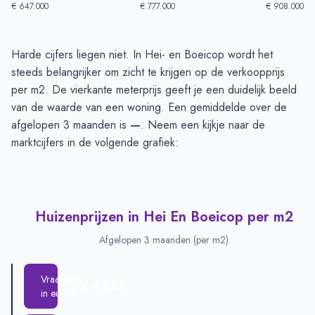
€ 647.000
€ 777.000
€ 908.000
Huizenprijzen in Hei En Boeicop
-
Afgelopen 3 maanden
Harde cijfers liegen niet. In Hei- en Boeicop wordt het
Type
Bedrag
steeds belangrijker om zicht te krijgen op de verkoopprijs
Vraagprijs in euro's
€ 857.500
per m2. De vierkante meterprijs geeft je een duidelijk beeld
Verkoopprijs in euro's
van de waarde van een woning. Een gemiddelde over de
€ 829.250
afgelopen 3 maanden is
—
. Neem een kijkje naar de
marktcijfers in de volgende grafiek:
Huizenprijzen in Hei En Boeicop per m2
Afgelopen 3 maanden (per m2)
Vraagprijs
€ 4.053
in euro's