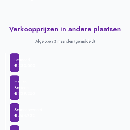
Verkoopprijzen in andere plaatsen
Afgelopen 3 maanden (gemiddeld)
Lexmond
€ 830.000
Hei- en
Boeicop
€ 829.250
Schoonrewoerd
€ 564.722