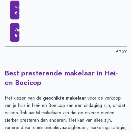
Vianen
€ 4.609
Zijderveld
€ 4.227
€ 7.000
Best presterende makelaar in Hei-
Verkoopprijzen in andere plaatsen per m2
-
Afgelopen 3 maand
Plaats
Gemiddelde verkooppr
en Boeicop
Lexmond
€ 6.587
Hei- en Boeicop
€ 5.188
Het kiezen van de
geschikte makelaar
voor de verkoop
Leerdam
€ 4.829
van je huis in Hei- en Boeicop kan een uitdaging zijn, omdat
Ameide
€ 4.766
er een flink aantal makelaars zijn die op diverse punten
Schoonrewoerd
€ 4.630
sterker presteren dan anderen. Het kan van alles zijn,
Vianen
€ 4.609
variërend van communicatievaardigheden, marketingstrategie,