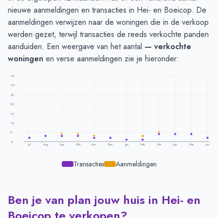
nieuwe aanmeldingen en transacties in Hei- en Boeicop. De
aanmeldingen verwijzen naar de woningen die in de verkoop
werden gezet, terwijl transacties de reeds verkochte panden
aanduiden. Een weergave van het aantal
— verkochte
woningen
en verse aanmeldingen zie je hieronder:
35
30
25
20
15
10
5
0
Jul
Aug
Sep
Okt
Nov
Dec
Jan
Feb
Mrt
Apr
Mei
Jun
Transacties
Aanmeldingen
Ben je van plan jouw huis in Hei- en
Transacties en aanmeldingen per maand -
Hei En Boeicop
Maand
Transacties
Aanmeldingen
Boeicop te verkopen?