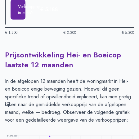
Verkoopprijs
€ 5.188
in euro's
€ 1.200
€ 3.200
€ 5.300
Prijsontwikkeling Hei- en Boeicop
Huizenprijzen in Hei En Boeicop per m2
-
Afgelopen 3 maande
Type
Be
laatste 12 maanden
Vraagprijs in euro's
€ 4.053
Verkoopprijs in euro's
€ 5.188
In de afgelopen 12 maanden heeft de woningmarkt in Hei-
en Boeicop enige beweging gezien. Hoewel dit geen
specifieke trend of opvallendheid impliceert, kan men gretig
kijken naar de gemiddelde verkoopprijs van de afgelopen
maand, welke
—
bedroeg. Observeer de volgende grafiek
voor een gedetailleerde weergave van de verkoopprijzen:
€ 1.570.000