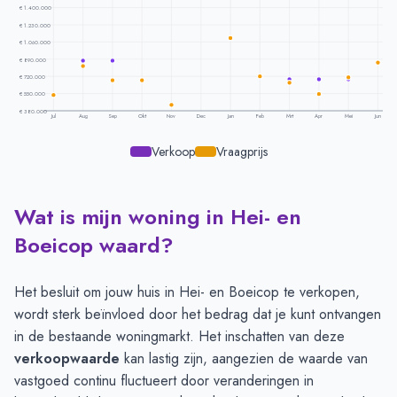
€ 1.400.000
€ 1.230.000
€ 1.060.000
€ 890.000
€ 720.000
€ 550.000
€ 380.000
Jul
Aug
Sep
Okt
Nov
Dec
Jan
Feb
Mrt
Apr
Mei
Jun
Verkoop
Vraagprijs
Wat is mijn woning in Hei- en
Prijsontwikkeling per maand -
Hei En Boeicop
Maand
Vraagprijs
Verkoopprijs
Boeicop waard?
Juli
€ 537.500
€ 537.500
Augustus
€ 823.333
€ 875.000
Het besluit om jouw huis in Hei- en Boeicop te verkopen,
September
€ 678.750
€ 875.000
wordt sterk beïnvloed door het bedrag dat je kunt ontvangen
Oktober
€ 678.750
€ 1.550.000
in de bestaande woningmarkt. Het inschatten van deze
November
€ 440.000
-
verkoopwaarde
kan lastig zijn, aangezien de waarde van
December
-
-
vastgoed continu fluctueert door veranderingen in
Januari
€ 1.100.000
-