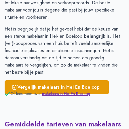
Zijderveld
€ 4.227
tot lokale aanwezigheid en verkooprecords. De beste
makelaar voor jou is degene die past bij jouw specifieke
situatie en voorkeuren.
Het is begrijpelijk dat je het gevoel hebt dat de keuze van
een sterke makelaar in Hei- en Boeicop
belangrijk
is. Het
(ver)koopproces van een huis betreft veelal aanzienlijke
financiële implicaties en emotionele inspanningen. Het is
daarom verstandig om de tijd te nemen om grondig
makelaars
te vergelijken, om zo de makelaar te vinden die
het beste bij je past.
Vergelijk makelaars in
Hei En Boeicop
Of lees meer over
makelaars in
Hei En Boeicop
Gemiddelde tarieven van makelaars