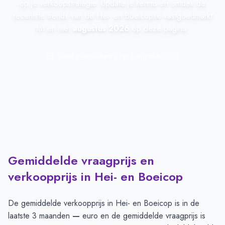
op je verkoopstrategie. Update je kennis en ontdek de
recentste trends van de Hei- en Boeicopse vastgoedmarkt
tot en met
augustus 2026
op deze pagina.
Laatst geactualiseerd op:
1 augustus 2026
Gemiddelde vraagprijs en
verkoopprijs in Hei- en Boeicop
De gemiddelde verkoopprijs in
Hei- en Boeicop
is in de
laatste 3 maanden
—
euro en de gemiddelde vraagprijs is