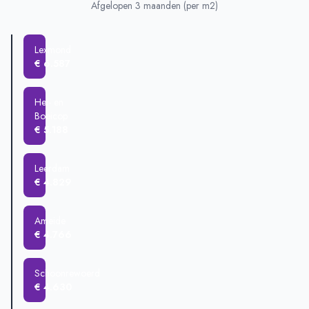
Hei- en Boeicop
€ 829.250
Afgelopen 3 maanden (per m2)
Schoonrewoerd
€ 564.722
Vianen
€ 517.091
Lexmond
Leerdam
€ 466.507
€ 6.587
Ameide
€ 446.637
Zijderveld
€ 443.333
Hei- en
Boeicop
€ 5.188
Leerdam
€ 4.829
Ameide
€ 4.766
Schoonrewoerd
€ 4.630