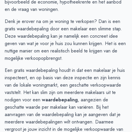
bijvoorbeeld de economie, hypotheekrente en het aanbod
Februari
€ 720.000
-
en de vraag van woningen.
Maart
€ 656.800
€ 692.000
Denk je erover na om je woning te verkopen? Dan is een
April
€ 546.000
€ 692.000
gratis waardebepaling
door een makelaar een slimme stap.
Mei
€ 709.750
€ 692.000
Deze waardebepaling kan je namelijk een concreet idee
Juni
€ 857.500
-
geven van wat je voor je huis zou kunnen krijgen. Het is een
nuttige manier om een realistisch beeld te krijgen van de
mogelijke verkoopopbrengst.
Een gratis waardebepaling houdt in dat een makelaar je huis
inspecteert, en op basis van deze inspectie en zijn kennis
van de lokale woningmarkt, een geschatte verkoopwaarde
vaststelt. Het kan slim zijn om meerdere makelaars uit te
nodigen voor een
waardebepaling
, aangezien de
geschatte waarde per makelaar kan variëren. Bij het
aanvragen van de waardebepaling kan je aangeven dat je
meerdere waardebepalingen wilt ontvangen. Daarmee
vergroot je jouw inzicht in de mogelijke verkoopwaarde van