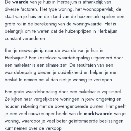
De
waarde
van je huis in Herbaijum is afhankelijk van
September
€ 748.750
€ 315.000
diverse factoren. Het type woning, het woonoppervlak, de
Oktober
€ 748.750
€ 315.000
staat van je huis en de stand van de huizenmarkt spelen een
November
€ 1.200.000
€ 315.000
grote rol in de berekening van de woningwaarde. Het is
December
€ 849.500
-
belangrijk om te weten dat de huizenprijzen in Herbaijum
Januari
€ 849.500
-
constant veranderen.
Februari
€ 849.500
-
Ben je nieuwsgierig naar de waarde van je huis in
Maart
-
-
Herbaijum? Een kosteloze waardebepaling uitgevoerd door
April
-
-
een makelaar is een slimme zet. De resultaten van een
Mei
€ 995.000
-
waardebepaling
bieden je duidelijkheid en helpen je een
Juni
€ 995.000
-
besluit te nemen om al dan niet je woning te verkopen.
Een gratis waardebepaling door een makelaar is vrij simpel.
Ze kijken naar vergelijkbare woningen in jouw omgeving en
houden rekening met de bovengenoemde punten. Het geeft
je een veel nauwkeuriger beeld van de
marktwaarde
van je
woning, waardoor je veel beter geïnformeerde beslissingen
kunt nemen over de verkoop.