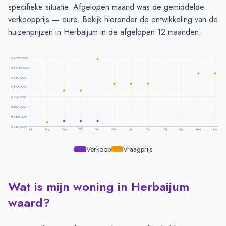
specifieke situatie. Afgelopen maand was de gemiddelde
verkoopprijs
—
euro. Bekijk hieronder de ontwikkeling van de
huizenprijzen in Herbaijum in de afgelopen 12 maanden:
€ 1.220.000
€ 1.080.000
€ 940.000
€ 800.000
€ 660.000
€ 520.000
€ 380.000
€ 240.000
Jul
Aug
Sep
Okt
Nov
Dec
Jan
Feb
Mrt
Apr
Mei
Jun
Verkoop
Vraagprijs
Wat is mijn woning in Herbaijum
Prijsontwikkeling per maand -
Herbaijum
Maand
Vraagprijs
Verkoopprijs
waard?
Juli
-
-
Augustus
€ 297.500
-