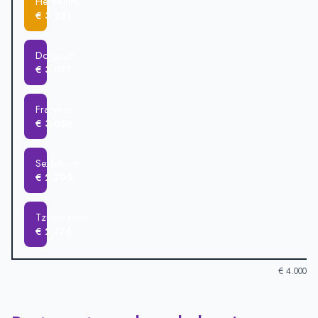
Herbaijum
€ 3.281
Dongjum
€ 3.077
Franeker
€ 3.056
Sexbierum
€ 2.799
Tzummarum
€ 2.776
€ 4.000