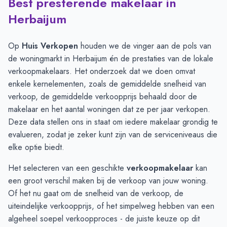
Best presterende makelaar in
Verkoopprijzen in andere plaatsen per m2
-
Afgelopen 3 maand
Plaats
Gemiddelde verkoopprijs
Herbaijum
Achlum
€ 3.365
Herbaijum
€ 3.281
Op
Huis Verkopen
houden we de vinger aan de pols van
Dongjum
€ 3.077
de woningmarkt in Herbaijum én de prestaties van de lokale
Franeker
€ 3.056
verkoopmakelaars. Het onderzoek dat we doen omvat
Sexbierum
€ 2.799
enkele kernelementen, zoals de gemiddelde snelheid van
Tzummarum
€ 2.776
verkoop, de gemiddelde verkoopprijs behaald door de
makelaar en het aantal woningen dat ze per jaar verkopen.
Deze data stellen ons in staat om iedere makelaar grondig te
evalueren, zodat je zeker kunt zijn van de serviceniveaus die
elke optie biedt.
Het selecteren van een geschikte
verkoopmakelaar
kan
een groot verschil maken bij de verkoop van jouw woning.
Of het nu gaat om de snelheid van de verkoop, de
uiteindelijke verkoopprijs, of het simpelweg hebben van een
algeheel soepel verkoopproces - de juiste keuze op dit