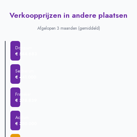
Verkoopprijzen in andere plaatsen
Afgelopen 3 maanden (gemiddeld)
Dongjum
€ 544.683
Sexbierum
€ 441.000
Franeker
€ 378.839
Achlum
€ 350.000