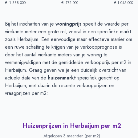
€ -1.388.000
€ -172.000
€ 1.045.000
Huizenprijzen in Herbaijum
-
Afgelopen 3 maanden
Bij het inschatten van je
woningprijs
speelt de waarde per
Type
Bedrag
vierkante meter een grote rol, vooral in een specifieke markt
Vraagprijs in euro's
€ 995.000
zoals Herbaijum. Een eenvoudige maar effectieve manier om
Verkoopprijs in euro's
een ruwe schatting te krijgen van je verkoopprognose is
€ 315.000
door het aantal vierkante meters van je woning te
vermenigvuldigen met de gemiddelde verkoopprijs per m2 in
Herbaijum. Graag geven we je een duidelijk overzicht van
actuele data van de
huizenmarkt
speicifiek gericht op
Herbaijum, met daarin de recente verkoopprijzen en
vraagprijzen per m2:
Huizenprijzen in Herbaijum per m2
Afgelopen 3 maanden (per m2)