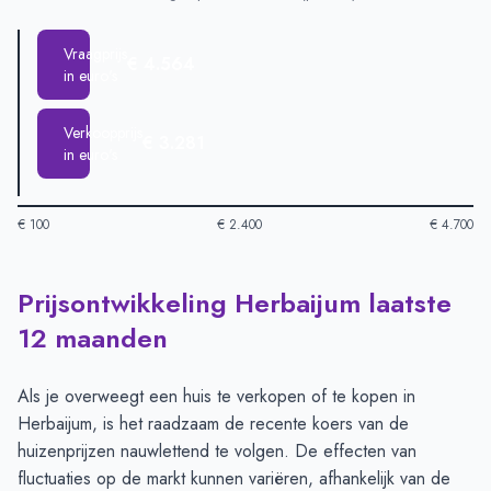
Vraagprijs
€ 4.564
in euro's
Verkoopprijs
€ 3.281
in euro's
€ 100
€ 2.400
€ 4.700
Prijsontwikkeling Herbaijum laatste
Huizenprijzen in Herbaijum per m2
-
Afgelopen 3 maanden (pe
Type
Bedrag
12 maanden
Vraagprijs in euro's
€ 4.564
Verkoopprijs in euro's
€ 3.281
Als je overweegt een huis te verkopen of te kopen in
Herbaijum, is het raadzaam de recente koers van de
huizenprijzen nauwlettend te volgen. De effecten van
fluctuaties op de markt kunnen variëren, afhankelijk van de