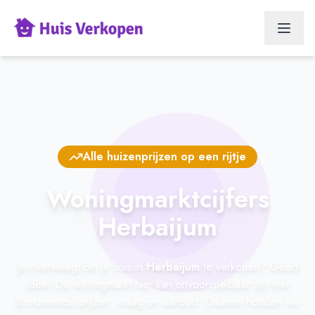
Alle huizenprijzen op een rijtje
Woningmarktcijfers
Herbaijum
Je overweegt om je huis in
Herbaijum
te verkopen? Goed
idee! De woningmarkt hier kan onvoorspelbaar zijn met
fluctuerende prijzen, vraag en aanbod. Daarom houden we