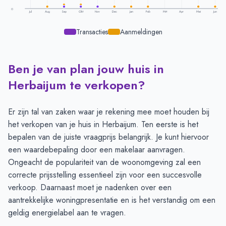
0
Jul
Aug
Sep
Okt
Nov
Dec
Jan
Feb
Mrt
Apr
Mei
Jun
Transacties
Aanmeldingen
Ben je van plan jouw huis in
Transacties en aanmeldingen per maand -
Herbaijum
Maand
Transacties
Aanmeldingen
Herbaijum te verkopen?
Juli
-
-
Augustus
-
1
Er zijn tal van zaken waar je rekening mee moet houden bij
September
1
2
het verkopen van je huis in Herbaijum. Ten eerste is het
Oktober
1
2
bepalen van de juiste vraagprijs belangrijk. Je kunt hiervoor
November
1
1
een
waardebepaling door een makelaar aanvragen
.
December
-
1
Ongeacht de populariteit van de woonomgeving zal een
Januari
-
1
correcte prijsstelling essentieel zijn voor een succesvolle
Februari
-
1
verkoop. Daarnaast moet je nadenken over een
Maart
-
-
aantrekkelijke woningpresentatie en is het verstandig om
een
April
-
-
geldig energielabel
aan te vragen.
Mei
-
1