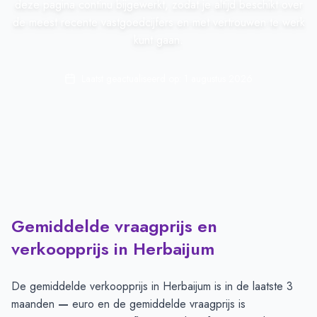
deze pagina continu bijgewerkt, zodat je altijd beschikt over
de meest recente vastgoedcijfers en met vertrouwen te werk
kunt gaan.
Laatst geactualiseerd op:
1 augustus 2026
Gemiddelde vraagprijs en
verkoopprijs in Herbaijum
De gemiddelde verkoopprijs in
Herbaijum
is in de laatste 3
maanden
—
euro en de gemiddelde vraagprijs is