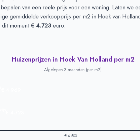
n euro's
€ 465.666
t bepalen van een reële prijs voor een woning. Laten we e
dige gemiddelde verkoopprijs per m2 in Hoek van Hollan
p dit moment
€ 4.723
euro:
Huizenprijzen in Hoek Van Holland per m2
Afgelopen 3 maanden (per m2)
s
€ 4.969
ijs
€ 4.723
€ 4.500