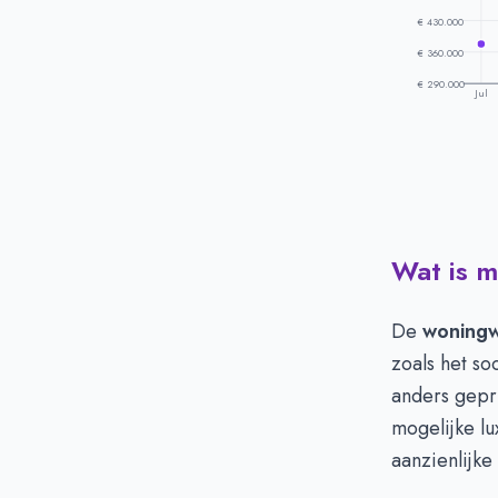
€ 430.000
€ 360.000
€ 290.000
Jul
Wat is m
Prijsontwikke
Maand
Juli
De
woning
Augustus
zoals het so
September
anders gepr
Oktober
mogelijke l
November
aanzienlijke
December
Januari