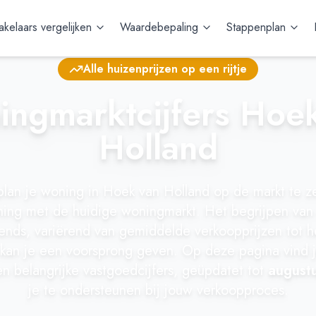
kelaars vergelijken
Waardebepaling
Stappenplan
Alle huizenprijzen op een rijtje
ngmarktcijfers Hoe
Holland
plan je woning in Hoek van Holland op de markt te 
ning met de huidige woningmarkt. Het begrijpen van 
ends, variërend van gemiddelde verkoopprijzen tot h
, kan je een voorsprong geven. Op deze pagina vind j
 en belangrijke vastgoedcijfers, geüpdatet tot
august
je te ondersteunen bij jouw verkoopproces.