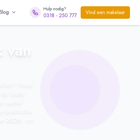
Hulp nodig?
Blog
Vind een makelaar
0318 - 250 777
k van
zetten? Houd
de lokale
et aantal
e praktische
us 2026
, om