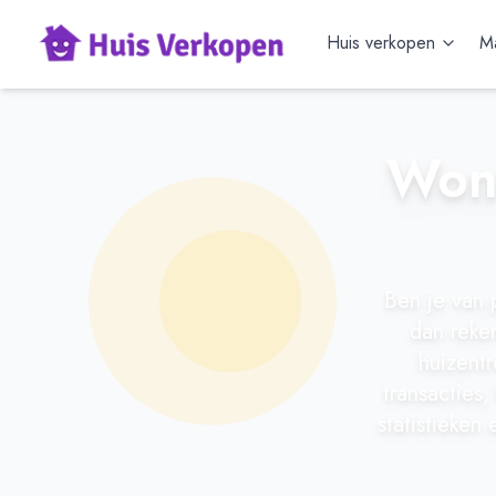
Huis verkopen
Ma
Woni
Ben je van 
dan reke
huizentr
transacties
statistieken