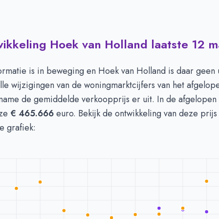
wikkeling Hoek van Holland laatste 12 
 in Hoek Van Holland per m2
-
Afgelopen 3 maanden (per m2)
Type
Bedrag
euro's
€ 4.969
ormatie is in beweging en Hoek van Holland is daar geen 
n euro's
€ 4.723
lle wijzigingen van de woningmarktcijfers van het afgelope
 name de gemiddelde verkoopprijs er uit. In de afgelope
eze
€ 465.666
euro. Bekijk de ontwikkeling van deze prijs
e grafiek: