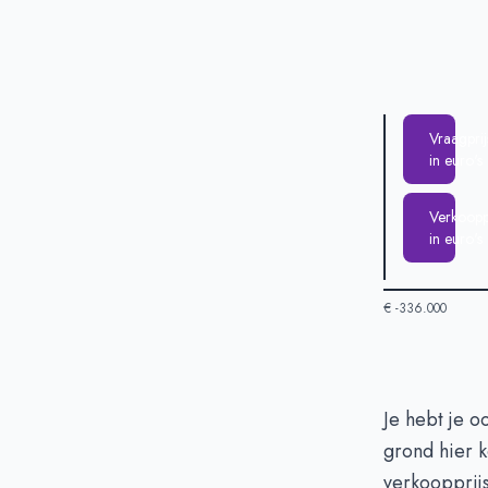
Vraagprij
in euro's
Verkooppr
in euro's
€ -336.000
Huizenprijzen
Je hebt je 
grond hier k
Vraagprijs in 
verkoopprijs