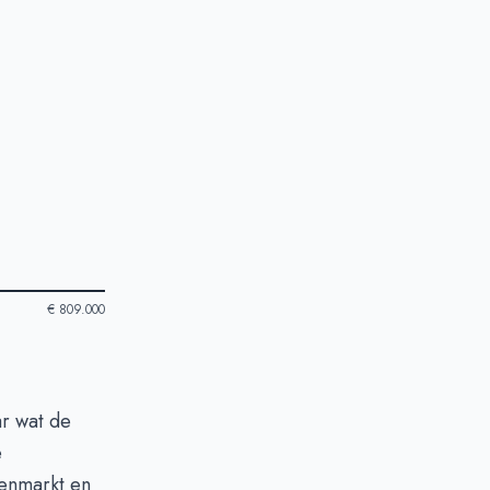
€ 809.000
ar wat de
e
zenmarkt en