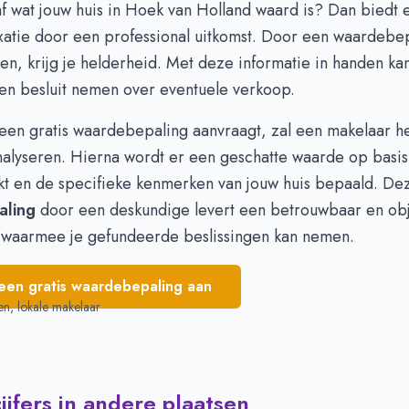
af wat jouw huis in Hoek van Holland waard is? Dan biedt 
€ 500.366
€ 529.762
xatie door een professional uitkomst. Door een
waardebep
€ 529.548
€ 521.046
ren, krijg je helderheid. Met deze informatie in handen ka
€ 666.666
€ 512.237
n besluit nemen over eventuele verkoop.
€ 718.636
€ 495.823
€ 759.448
€ 465.666
een gratis waardebepaling aanvraagt, zal een makelaar he
alyseren. Hierna wordt er een geschatte waarde op basis
kt en de specifieke kenmerken van jouw huis bepaald. De
aling
door een deskundige levert een betrouwbaar en obj
 waarmee je gefundeerde beslissingen kan nemen.
een gratis waardebepaling aan
en, lokale makelaar
jfers in andere plaatsen