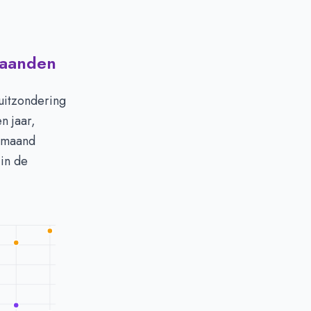
maanden
uitzondering
n jaar,
n maand
 in de