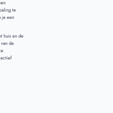
een
aling
te
n je een
t huis en de
 van de
ze
ectief