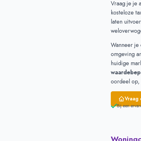
Vraag je je 
Februari
kosteloze ta
Maart
laten uitvoe
April
weloverwoge
Mei
Juni
Wanneer je 
omgeving an
huidige mar
waardebep
oordeel op,
Vraag 
Bij een ervar
Woningci