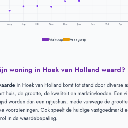
Aug
Sep
Okt
Nov
Dec
Jan
Feb
Mrt
Apr
Verkoop
Vraagprijs
ijn woning in Hoek van Holland waard?
ling per maand -
Hoek Van Holland
Vraagprijs
Verkoopprijs
€ 582.784
€ 378.549
waarde
in Hoek van Holland komt tot stand door diverse a
€ 629.602
€ 384.549
ort huis, de grootte, de kwaliteit en marktinvloeden. Een vil
€ 663.000
€ 419.941
ijsd worden dan een rijtjeshuis, mede vanwege de grootte
€ 517.326
€ 423.500
uxe voorzieningen. Ook speelt de huidige vastgoedmarkt 
€ 495.319
€ 418.288
 rol in de waardebepaling.
€ 481.040
€ 468.302
€ 498.609
€ 468.145