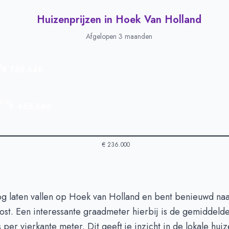
Huizenprijzen in Hoek Van Holland
Afgelopen 3 maanden
s
€ 759.448
ijs
€ 465.666
€ 236.000
 in Hoek Van Holland
-
Afgelopen 3 maanden
oog laten vallen op Hoek van Holland en bent benieuwd na
Type
Bedrag
ost. Een interessante graadmeter hierbij is de gemiddeld
euro's
€ 759.448
 per vierkante meter. Dit geeft je inzicht in de lokale hui