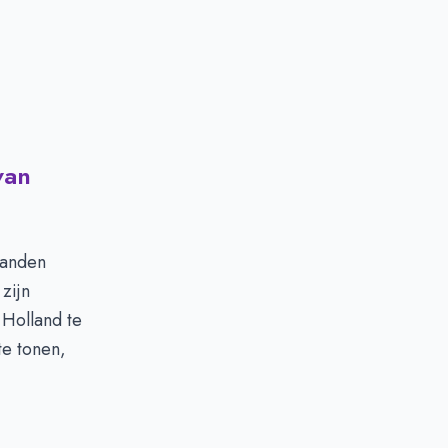
van
aanden
zijn
 Holland te
te tonen,