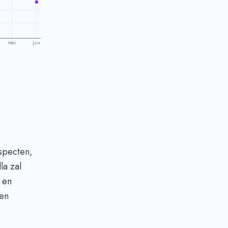
Mei
Jun
specten,
la zal
 en
een