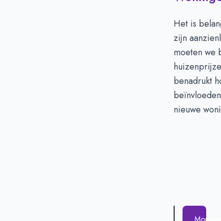
Het is belan
zijn aanzienl
moeten we b
huizenprijze
benadrukt ho
beïnvloeden,
nieuwe woni
Monste