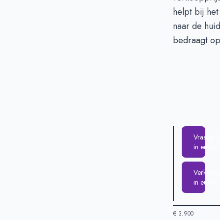
Verkoopprijs i
helpt bij he
naar de hui
bedraagt o
Vraagprij
in euro's
Verkooppr
in euro's
€ 3.900