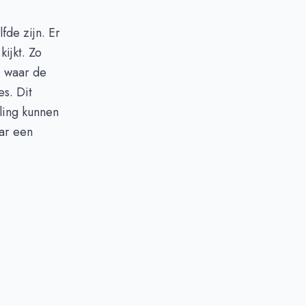
fde zijn. Er
kijkt. Zo
, waar de
s. Dit
ling kunnen
aar een