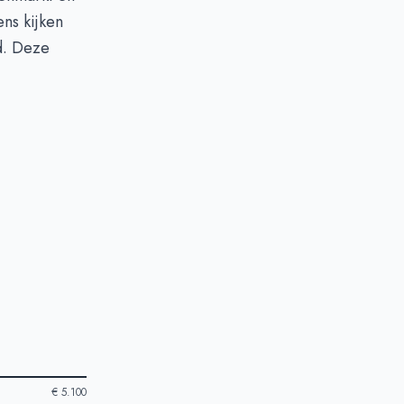
ens kijken
d. Deze
€ 5.100