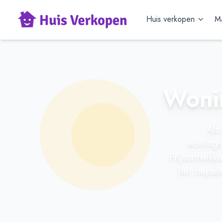
Huis verkopen
Ma
Wonin
Als
woningma
Prijsontwikk
het bepale