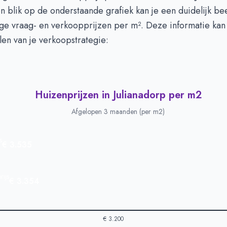
en blik op de onderstaande grafiek kan je een duidelijk b
ge vraag- en verkoopprijzen per m². Deze informatie kan n
len van je verkoopstrategie:
Huizenprijzen in Julianadorp per m2
Afgelopen 3 maanden (per m2)
s
€ 3.535
ijs
€ 3.354
€ 3.200