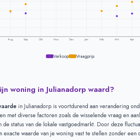
Aug
Sep
Okt
Nov
Dec
Jan
Feb
Mrt
Apr
Verkoop
Vraagprijs
ijn woning in Julianadorp waard?
ling per maand -
Julianadorp
raagprijs
Verkoopprijs
 360.292
€ 375.283
waarde
in Julianadorp is voortdurend aan verandering ond
 356.764
€ 354.419
ken met diverse factoren zoals de wisselende vraag en aa
 380.120
€ 348.958
de status van de lokale vastgoedmarkt. Door deze fluctuat
 396.956
€ 403.425
n exacte waarde van je woning vast te stellen zonder een
 429.252
€ 405.455