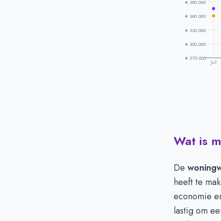
€ 390.000
€ 360.000
€ 330.000
€ 300.000
€ 270.000
Jul
Wat is m
Prijsontwikke
Maand
V
Juli
€
De
woning
Augustus
€
heeft te ma
September
€
economie en 
Oktober
€
lastig om ee
November
€