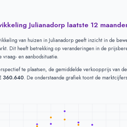
wikkeling Julianadorp laatste 12 maande
in Julianadorp per m2
-
Afgelopen 3 maanden (per m2)
Type
Bedrag
euro's
€ 3.535
ikkeling van huizen in Julianadorp geeft inzicht in de be
n euro's
€ 3.354
kt. Dit heeft betrekking op veranderingen in de prijsber
 vraag- en aanbodsituatie.
erspectief te plaatsen, de gemiddelde verkoopprijs van d
€ 360.640
. De onderstaande grafiek toont de marktcijfer