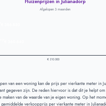
Huizenprijzen in Julianadorp
Afgelopen 3 maanden
s
€ 386.850
ijs
€ 360.640
€ 310.000
in Julianadorp
-
Afgelopen 3 maanden
open van een woning kan de prijs per vierkante meter in J
Type
Bedrag
ant gegeven zijn. De reden hiervoor is dat dit je helpt o
euro's
€ 386.850
 te maken van de waarde van je eigen woning. Op het mom
n euro's
€ 360.640
 gemiddelde verkoopprijs per vierkante meter in Juliana