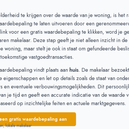
 421.825
€ 452.452
 401.760
€ 410.386
derheid te krijgen over de waarde van je woning, is het
 356.290
€ 402.188
waardebepaling te laten uitvoeren door een gerenommeer
 373.709
€ 339.724
link voor een
gratis waardebepaling
te klikken, word je 
 387.662
€ 348.063
ren makelaar. Deze stap geeft je niet alleen inzicht in de
 386.076
€ 347.130
e woning, maar stelt je ook in staat om gefundeerde besli
 386.850
€ 360.640
toekomstige vastgoedtransacties.
waardebepaling vindt plaats aan
huis
. De makelaar bezoekt
e eigenschappen en let op details zoals de staat van onde
rs en eventuele verbouwingsmogelijkheden. Dit persoonli
van je tijd en geeft een accurate indicatie van de waarde v
seerd op inzichtelijke feiten en actuele marktgegevens.
een gratis waardebepaling aan
en, lokale makelaar