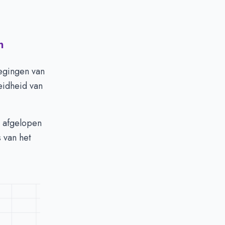
n
wegingen van
eidheid van
e afgelopen
s van het