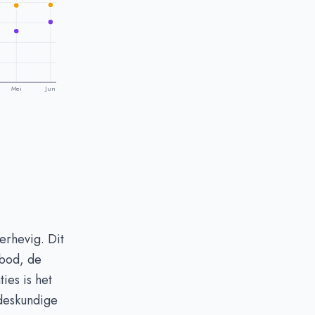
Mei
Jun
erhevig. Dit
nbod, de
ies is het
 deskundige