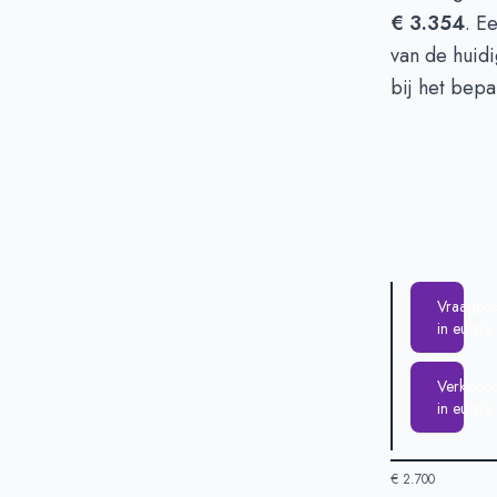
€ 3.354
. E
van de huidi
bij het bepa
Vraagprij
in euro's
Verkooppr
in euro's
€ 2.700