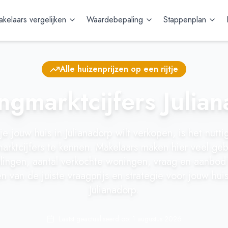
kelaars vergelijken
Waardebepaling
Stappenplan
Alle huizenprijzen op een rijtje
gmarktcijfers Julia
 je jouw huis in Julianadorp wilt verkopen, is het nutti
rktcijfers te kennen. Makelaars maken hier veel geb
elingen, aantal verkochte woningen, vraag en aanbod 
n van de juiste vraagprijs en strategie voor jouw hui
Julianadorp.
Laatst geactualiseerd op:
1 augustus 2026