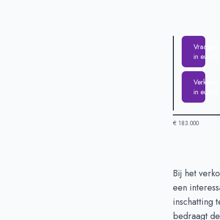
Vraagprij
in euro's
Verkooppr
in euro's
€ 183.000
Huizenprijzen 
Bij het verk
een interess
Vraagprijs in 
inschatting
Verkoopprijs i
bedraagt de