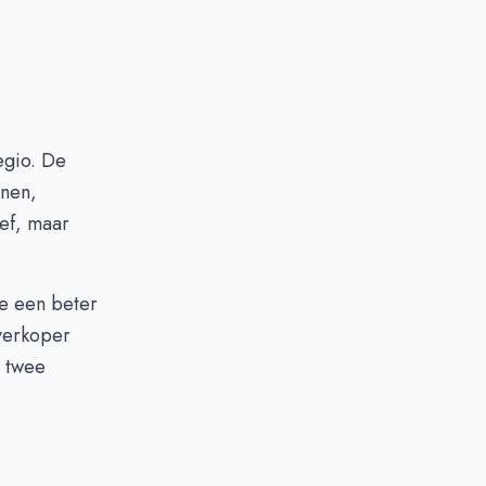
egio. De
onen,
ief, maar
je een beter
 verkoper
e twee