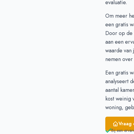
evaluatie.
December
€
Januari
€
Om meer hel
Februari
€
een gratis 
Maart
€
Door op de 
April
€
aan een erva
Mei
€
waarde van j
Juni
€
nemen over 
Een gratis 
analyseert d
aantal kame
kost weinig 
woning, geba
Vraag 
Bij een ervar