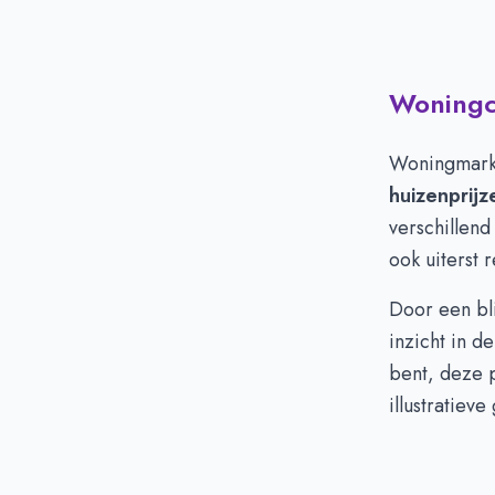
Woningci
Woningmarktc
huizenprijz
verschillend
ook uiterst 
Door een bli
inzicht in d
bent, deze p
illustratieve