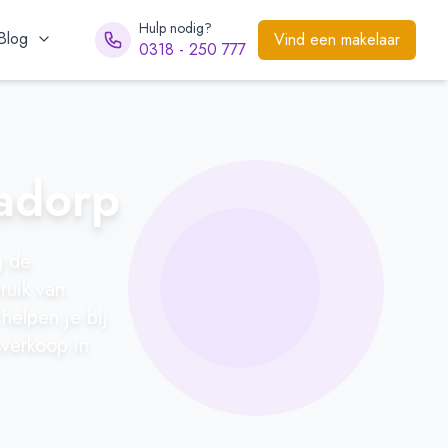
Hulp nodig?
Blog
Vind een makelaar
0318 - 250 777
nadorp
g de
ruik van.
helpen je bij
sverkoop in