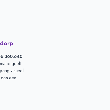
adorp
n
€ 360.640
matie geeft
graag visueel
m dan een