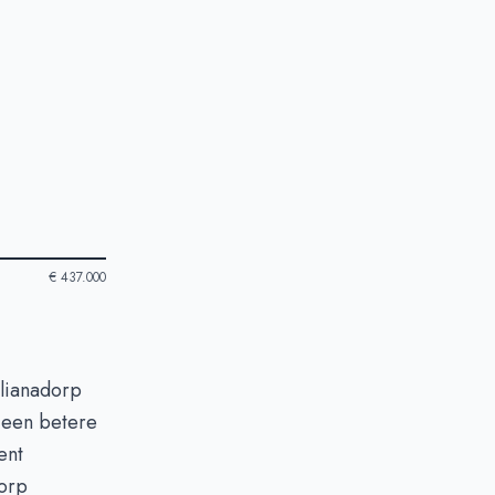
€ 437.000
ulianadorp
m een betere
ent
dorp