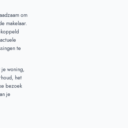
 raadzaam om
de makelaar.
gekoppeld
 actuele
ssingen te
 je woning,
rhoud, het
jke bezoek
an je