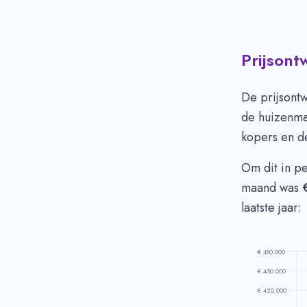
Prijsont
Huizenprijzen 
Vraagprijs in 
De prijsontw
Verkoopprijs i
de huizenmar
kopers en de
Om dit in p
maand was
laatste jaar:
€ 480.000
€ 450.000
€ 420.000