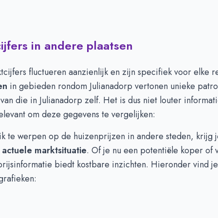
jfers in andere plaatsen
ijfers fluctueren aanzienlijk en zijn specifiek voor elke r
en
in gebieden rondom Julianadorp vertonen unieke patr
 van die in Julianadorp zelf. Het is dus niet louter informat
relevant om deze gegevens te vergelijken:
k te werpen op de huizenprijzen in andere steden, krijg 
e
actuele marktsituatie
. Of je nu een potentiële koper of
rijsinformatie biedt kostbare inzichten. Hieronder vind j
 grafieken: