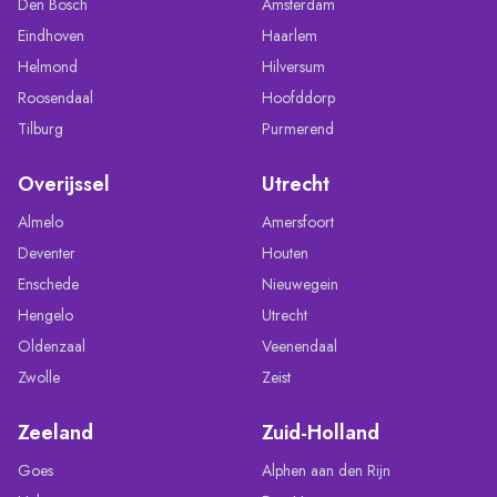
Den Bosch
Amsterdam
Eindhoven
Haarlem
Helmond
Hilversum
Roosendaal
Hoofddorp
Tilburg
Purmerend
Overijssel
Utrecht
Almelo
Amersfoort
Deventer
Houten
Enschede
Nieuwegein
Hengelo
Utrecht
Oldenzaal
Veenendaal
Zwolle
Zeist
Zeeland
Zuid-Holland
Goes
Alphen aan den Rijn