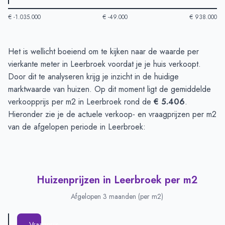
€ -1.035.000
€ -49.000
€ 938.000
Huizenprijzen in Leerbroek
-
Afgelopen 3 maanden
Het is wellicht boeiend om te kijken naar de waarde per
Type
Bedrag
vierkante meter in Leerbroek voordat je je huis verkoopt.
Vraagprijs in euro's
€ 887.800
Door dit te analyseren krijg je inzicht in de huidige
Verkoopprijs in euro's
marktwaarde van huizen. Op dit moment ligt de gemiddelde
€ 346.000
verkoopprijs per m2 in Leerbroek rond de
€ 5.406
.
Hieronder zie je de actuele verkoop- en vraagprijzen per m2
van de afgelopen periode in Leerbroek:
Huizenprijzen in Leerbroek per m2
Afgelopen 3 maanden (per m2)
Vraagprijs