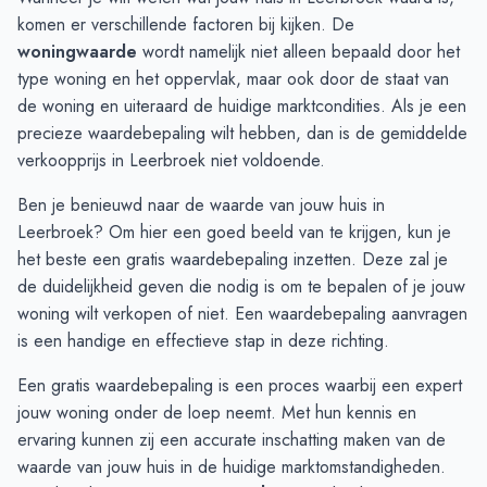
September
€ 763.000
€ 950.833
komen er verschillende factoren bij kijken. De
Oktober
€ 696.000
€ 701.250
woningwaarde
wordt namelijk niet alleen bepaald door het
November
€ 872.500
€ 533.754
type woning en het oppervlak, maar ook door de staat van
December
€ 872.500
€ 565.008
de woning en uiteraard de huidige marktcondities. Als je een
Januari
€ 751.666
€ 533.004
precieze waardebepaling wilt hebben, dan is de gemiddelde
Februari
€ 751.666
€ 519.875
verkoopprijs in Leerbroek niet voldoende.
Maart
€ 441.666
€ 519.875
Ben je benieuwd naar de waarde van jouw huis in
April
€ 320.000
€ 442.375
Leerbroek? Om hier een goed beeld van te krijgen, kun je
Mei
€ 738.333
€ 346.000
het beste een gratis waardebepaling inzetten. Deze zal je
Juni
€ 887.800
€ 346.000
de duidelijkheid geven die nodig is om te bepalen of je jouw
woning wilt verkopen of niet. Een
waardebepaling
aanvragen
is een handige en effectieve stap in deze richting.
Een gratis waardebepaling is een proces waarbij een expert
jouw woning onder de loep neemt. Met hun kennis en
ervaring kunnen zij een accurate inschatting maken van de
waarde van jouw huis in de huidige marktomstandigheden.