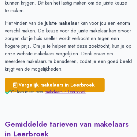
Schoonrewoerd
€ 4.630
kunnen krijgen. Dit kan het lastig maken om de juiste keuze
te maken.
Het vinden van de
juiste makelaar
kan voor jou een enorm
verschil maken. De keuze voor de juiste makelaar kan ervoor
zorgen dat je huis sneller wordt verkocht en tegen een
hogere prijs. Om je te helpen met deze zoektocht, kun je op
onze website makelaars
vergelijken
. Denk eraan om
meerdere makelaars te benaderen, zodat je een goed beeld
krijgt van de mogelijkheden.
Vergelijk makelaars in
Leerbroek
Of lees meer over
makelaars in
Leerbroek
Gemiddelde tarieven van makelaars
in Leerbroek