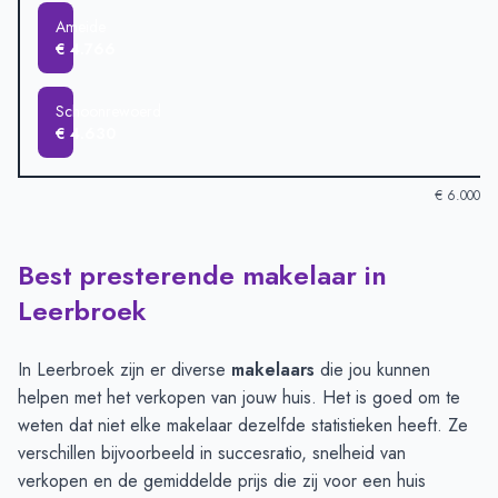
Ameide
€ 4.766
Schoonrewoerd
€ 4.630
€ 6.000
Best presterende makelaar in
Verkoopprijzen in andere plaatsen per m2
-
Afgelopen 3 maand
Plaats
Gemiddelde verkooppr
Leerbroek
Leerbroek
€ 5.406
Hei- en Boeicop
€ 5.188
In Leerbroek zijn er diverse
makelaars
die jou kunnen
Meerkerk
€ 5.086
helpen met het verkopen van jouw huis. Het is goed om te
Nieuwland
€ 4.994
weten dat niet elke makelaar dezelfde statistieken heeft. Ze
Leerdam
€ 4.829
verschillen bijvoorbeeld in succesratio, snelheid van
Ameide
€ 4.766
verkopen en de gemiddelde prijs die zij voor een huis