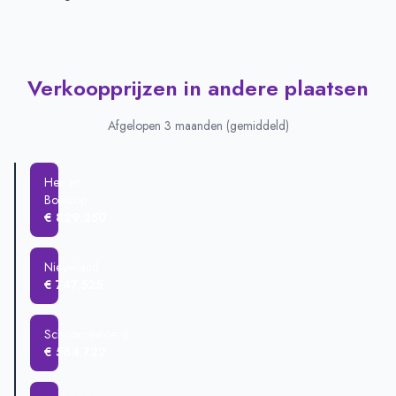
Verkoopprijzen in andere plaatsen
Afgelopen 3 maanden (gemiddeld)
Hei- en
Boeicop
€ 829.250
Nieuwland
€ 747.525
Schoonrewoerd
€ 564.722