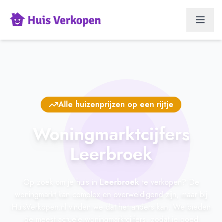
Alle huizenprijzen op een rijtje
Woningmarktcijfers
Leerbroek
Op zoek om je huis in
Leerbroek
te verkopen? De
woningmarkt kan complex en overweldigend zijn, maar bij
HuisVerkopen.nl vinden we dat het anders kan. We bieden
de meest actuele woningmarktcijfers, zodat je goed