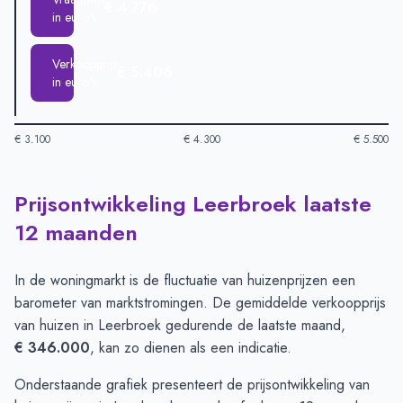
€ 4.776
in euro's
Verkoopprijs
€ 5.406
in euro's
€ 3.100
€ 4.300
€ 5.500
Prijsontwikkeling Leerbroek laatste
Huizenprijzen in Leerbroek per m2
-
Afgelopen 3 maanden (pe
Type
Bedrag
12 maanden
Vraagprijs in euro's
€ 4.776
Verkoopprijs in euro's
€ 5.406
In de woningmarkt is de fluctuatie van huizenprijzen een
barometer van marktstromingen. De gemiddelde verkoopprijs
van huizen in Leerbroek gedurende de laatste maand,
€ 346.000
, kan zo dienen als een indicatie.
Onderstaande grafiek presenteert de prijsontwikkeling van