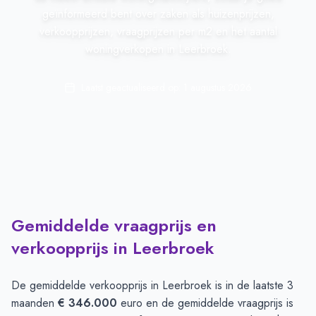
geïnformeerd bent over zaken als huizenprijzen,
verkoopprijzen, vraagprijzen per m2 en het aantal
woningverkopen in Leerbroek.
Laatst geactualiseerd op:
1 augustus 2026
Gemiddelde vraagprijs en
verkoopprijs in Leerbroek
De gemiddelde verkoopprijs in
Leerbroek
is in de laatste 3
maanden
€ 346.000
euro en de gemiddelde vraagprijs is