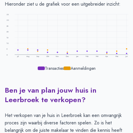
Hieronder ziet u de grafiek voor een uitgebreider inzicht:
35
30
25
20
15
10
5
0
Jul
Aug
Sep
Okt
Nov
Dec
Jan
Feb
Mrt
Apr
Mei
Jun
Transacties
Aanmeldingen
Ben je van plan jouw huis in
Transacties en aanmeldingen per maand -
Leerbroek
Maand
Transacties
Aanmeldingen
Leerbroek te verkopen?
Juli
4
4
Augustus
4
5
Het verkopen van je huis in Leerbroek kan een omvangrijk
September
4
3
proces zijn waarbij diverse factoren spelen. Zo is het
Oktober
2
4
belangrijk om de juiste
makelaar
te vinden die kennis heeft