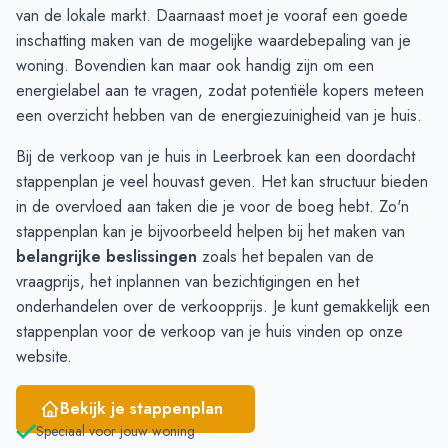
November
2
2
van de lokale markt. Daarnaast moet je vooraf een goede
December
1
2
inschatting maken van de mogelijke
waardebepaling van je
Januari
3
3
woning
. Bovendien kan maar ook handig zijn om een
Februari
3
3
energielabel
aan te vragen, zodat potentiële kopers meteen
Maart
3
3
een overzicht hebben van de energiezuinigheid van je huis.
April
2
1
Bij de verkoop van je huis in Leerbroek kan een doordacht
Mei
1
3
stappenplan je veel houvast geven. Het kan structuur bieden
Juni
1
5
in de overvloed aan taken die je voor de boeg hebt. Zo'n
stappenplan kan je bijvoorbeeld helpen bij het maken van
belangrijke beslissingen
zoals het bepalen van de
vraagprijs, het inplannen van bezichtigingen en het
onderhandelen over de verkoopprijs. Je kunt gemakkelijk een
stappenplan voor de verkoop van je huis
vinden op onze
website.
Bekijk je stappenplan
Speciaal voor jouw woning