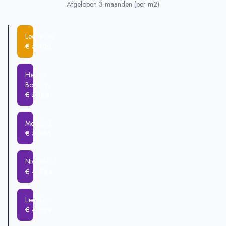
Nieuwland
€ 747.525
Afgelopen 3 maanden (per m2)
Schoonrewoerd
€ 564.722
Meerkerk
€ 515.000
Leerbroek
Leerdam
€ 466.507
€ 5.406
Ameide
€ 446.637
Leerbroek
€ 346.000
Hei- en
Boeicop
€ 5.188
Meerkerk
€ 5.086
Nieuwland
€ 4.994
Leerdam
€ 4.829