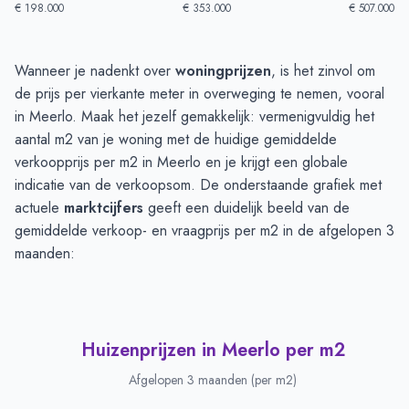
€ 198.000
€ 353.000
€ 507.000
Huizenprijzen in Meerlo
-
Afgelopen 3 maanden
Wanneer je nadenkt over
woningprijzen
, is het zinvol om
Type
Bedrag
de prijs per vierkante meter in overweging te nemen, vooral
Vraagprijs in euro's
€ 457.083
in Meerlo. Maak het jezelf gemakkelijk: vermenigvuldig het
Verkoopprijs in euro's
aantal m2 van je woning met de huidige gemiddelde
€ 414.375
verkoopprijs per m2 in Meerlo en je krijgt een globale
indicatie van de verkoopsom. De onderstaande grafiek met
actuele
marktcijfers
geeft een duidelijk beeld van de
gemiddelde verkoop- en vraagprijs per m2 in de afgelopen 3
maanden:
Huizenprijzen in Meerlo per m2
Afgelopen 3 maanden (per m2)