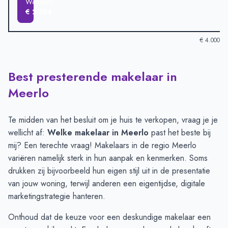
Wanssum
€ 2.584
€ 4.000
Best presterende makelaar in
Verkoopprijzen in andere plaatsen per m2
-
Afgelopen 3 maand
Plaats
Gemiddelde verkooppr
Meerlo
Horst
€ 3.836
Tienray
€ 3.688
Te midden van het besluit om je huis te verkopen, vraag je je
Blitterswijck
€ 3.363
wellicht af:
Welke makelaar in Meerlo
past het beste bij
Broekhuizenvorst
€ 3.341
mij? Een terechte vraag! Makelaars in de regio Meerlo
Meerlo
€ 3.003
variëren namelijk sterk in hun aanpak en kenmerken. Soms
Swolgen
€ 2.943
drukken zij bijvoorbeeld hun eigen stijl uit in de presentatie
Wanssum
€ 2.584
van jouw woning, terwijl anderen een eigentijdse, digitale
marketingstrategie hanteren.
Onthoud dat de keuze voor een deskundige makelaar een