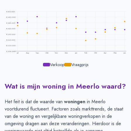
€ 510.000
€ 480.000
€ 450.000
€ 420.000
€ 390.000
€ 360.000
€ 330.000
€ 300.000
Jul
Aug
Sep
Okt
Nov
Dec
Jan
Feb
Mrt
Apr
Mei
Jun
Verkoop
Vraagprijs
Wat is mijn woning in Meerlo waard?
Prijsontwikkeling per maand -
Meerlo
Maand
Vraagprijs
Verkoopprijs
Juli
€ 435.600
€ 450.075
Het feit is dat de waarde van
woningen
in Meerlo
Augustus
€ 397.000
€ 458.254
voortdurend fluctueert. Factoren zoals markttrends, de staat
September
€ 393.400
€ 482.362
van de woning en vergelijkbare woningverkopen in de
Oktober
€ 415.333
€ 421.164
omgeving dragen aan deze veranderingen. Hierdoor is de
November
€ 424.500
€ 449.941
woningwaarde niet altijd hetzelfde als je aanname.