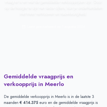
vraag er is en wat de gemiddelde verkoopprijzen zijn. Door
op de hoogte te zijn van deze cijfers, kun je onderhandelen
met meer vertrouwen en nauwkeurigheid.
Laatst geactualiseerd op:
1 augustus 2026
Gemiddelde vraagprijs en
verkoopprijs in Meerlo
De gemiddelde verkoopprijs in
Meerlo
is in de laatste 3
maanden
€ 414.375
euro en de gemiddelde vraagprijs is