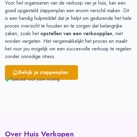
Voor het organiseren van de verkoop van je huis, kan een
April
6
10
goed opgesteld stappenplan een enorm verschil maken. Dit
Mei
7
8
is een handig hulpmiddel dat je helpt om gedurende het hele
Juni
6
6
proces overzicht te houden en te zorgen dat belangrijke
zaken, zoals het
opstellen van een verkoopplan
, niet
worden vergeten. Het vergemakkelijkt het proces en maakt
het voor jou mogelijk om een succesvolle verkoop te regelen
zonder onnodige stress.
Bekijk je stappenplan
Speciaal voor jouw woning
Over Huis Verkopen