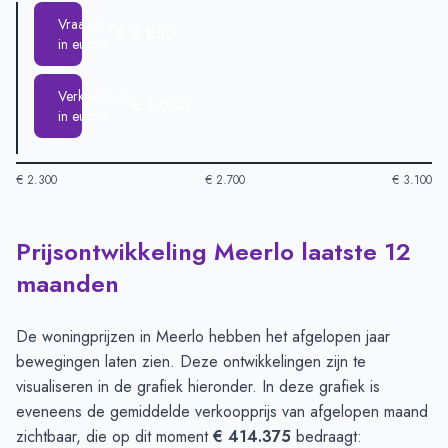
Vraagprijs
€ 2.850
in euro's
Verkoopprijs
€ 3.003
in euro's
€ 2.300
€ 2.700
€ 3.100
Prijsontwikkeling Meerlo laatste 12
Huizenprijzen in Meerlo per m2
-
Afgelopen 3 maanden (per m
Type
Bedrag
maanden
Vraagprijs in euro's
€ 2.850
Verkoopprijs in euro's
€ 3.003
De woningprijzen in Meerlo hebben het afgelopen jaar
bewegingen laten zien. Deze ontwikkelingen zijn te
visualiseren in de grafiek hieronder. In deze grafiek is
eveneens de gemiddelde verkoopprijs van afgelopen maand
zichtbaar, die op dit moment
€ 414.375
bedraagt: