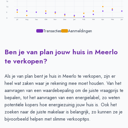
15
10
5
0
Jul
Aug
Sep
Okt
Nov
Dec
Jan
Feb
Mrt
Apr
Mei
Jun
Transacties
Aanmeldingen
Ben je van plan jouw huis in Meerlo
Transacties en aanmeldingen per maand -
Meerlo
Maand
Transacties
Aanmeldingen
te verkopen?
Juli
7
5
Augustus
6
2
Als je van plan bent je huis in Meerlo te verkopen, zijn er
September
5
5
heel wat zaken waar je rekening mee moet houden. Van het
Oktober
4
6
aanvragen van een waardebepaling
om de juiste vraagprijs te
November
5
4
bepalen, tot het
aanvragen van een energielabel
, zo weten
December
3
2
potentiële kopers hoe energiezuinig jouw huis is. Ook het
Januari
2
1
zoeken naar de juiste makelaar is belangrijk, zo kunnen ze je
Februari
1
4
bijvoorbeeld helpen met slimme
verkooptips
.
Maart
3
6