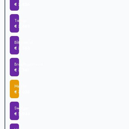
Meerlo
€ 414.375
€ 3.836
Wanssum
€ 346.250
Tienray
€ 295.000
Tienray
€ 3.688
Blitterswijck
€ 3.363
Broekhuizenvorst
€ 3.341
Meerlo
€ 3.003
Swolgen
€ 2.943