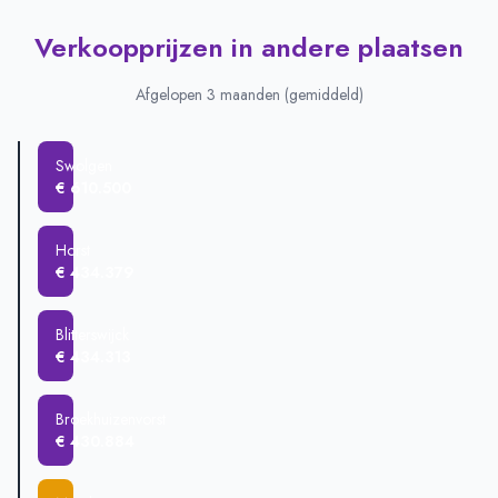
Verkoopprijzen in andere plaatsen
Afgelopen 3 maanden (gemiddeld)
Swolgen
€ 610.500
Horst
€ 434.379
Blitterswijck
€ 434.313
Broekhuizenvorst
€ 430.884