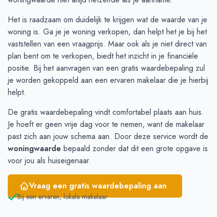
December
€ 472.500
€ 462.724
Het is raadzaam om duidelijk te krijgen wat de waarde van je
Januari
€ 420.000
€ 482.525
woning is. Ga je je woning verkopen, dan helpt het je bij het
Februari
€ 356.250
€ 400.000
vaststellen van een vraagprijs. Maar ook als je niet direct van
Maart
€ 364.833
€ 400.000
plan bent om te verkopen, biedt het inzicht in je financiële
April
€ 401.250
€ 414.375
positie. Bij
het aanvragen
van een gratis waardebepaling zul
Mei
€ 423.312
€ 414.375
je worden gekoppeld aan een ervaren makelaar die je hierbij
Juni
€ 457.083
€ 414.375
helpt.
De gratis waardebepaling vindt comfortabel plaats aan huis.
Je hoeft er geen vrije dag voor te nemen, want de makelaar
past zich aan jouw schema aan. Door deze service wordt de
woningwaarde
bepaald zonder dat dit een grote opgave is
voor jou als huiseigenaar.
Vraag een gratis waardebepaling aan
Bij een ervaren, lokale makelaar