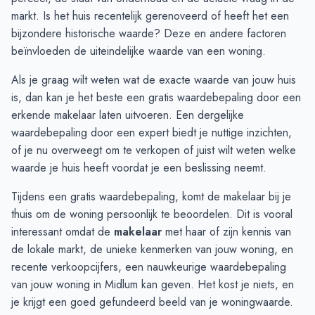
November
€ 384.500
€ 500.325
markt. Is het huis recentelijk gerenoveerd of heeft het een
December
€ 407.000
€ 434.825
bijzondere historische waarde? Deze en andere factoren
Januari
€ 219.000
€ 219.000
beïnvloeden de uiteindelijke waarde van een woning.
Februari
€ 435.000
€ 219.000
Als je graag wilt weten wat de exacte waarde van jouw huis
Maart
€ 387.250
-
is, dan kan je het beste een gratis waardebepaling door een
April
€ 387.250
-
erkende makelaar laten uitvoeren. Een dergelijke
Mei
€ 594.500
-
waardebepaling
door een expert biedt je nuttige inzichten,
Juni
€ 604.250
-
of je nu overweegt om te verkopen of juist wilt weten welke
waarde je huis heeft voordat je een beslissing neemt.
Tijdens een gratis waardebepaling, komt de makelaar bij je
thuis om de woning persoonlijk te beoordelen. Dit is vooral
interessant omdat de
makelaar
met haar of zijn kennis van
de lokale markt, de unieke kenmerken van jouw woning, en
recente verkoopcijfers, een nauwkeurige waardebepaling
van jouw woning in Midlum kan geven. Het kost je niets, en
je krijgt een goed gefundeerd beeld van je woningwaarde.