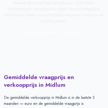
houden als je een huis wilt verkopen. Door deze
ontwikkelingen nauwgezet te volgen, kun je strategische
beslissingen nemen om op het juiste moment je woning in de
markt te zetten.
Laatst geactualiseerd op:
1 augustus 2026
Gemiddelde vraagprijs en
verkoopprijs in Midlum
De gemiddelde verkoopprijs in
Midlum
is in de laatste 3
maanden
—
euro en de gemiddelde vraagprijs is