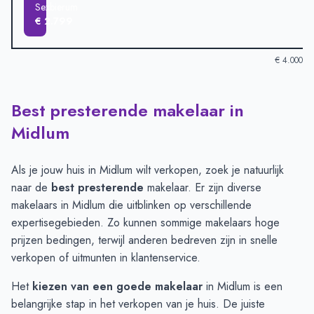
Sexbierum
€ 2.799
€ 4.000
Best presterende makelaar in
Verkoopprijzen in andere plaatsen per m2
-
Afgelopen 3 maand
Plaats
Gemiddelde verkoopprij
Midlum
Pietersbierum
€ 3.239
Midlum
€ 3.156
Als je jouw huis in Midlum wilt verkopen, zoek je natuurlijk
Dongjum
€ 3.077
naar de
best presterende
makelaar. Er zijn diverse
Franeker
€ 3.056
makelaars in Midlum die uitblinken op verschillende
Harlingen
€ 3.010
expertisegebieden. Zo kunnen sommige makelaars hoge
Wijnaldum
€ 2.973
prijzen bedingen, terwijl anderen bedreven zijn in snelle
Sexbierum
€ 2.799
verkopen of uitmunten in klantenservice.
Het
kiezen van een goede makelaar
in Midlum is een
belangrijke stap in het verkopen van je huis. De juiste