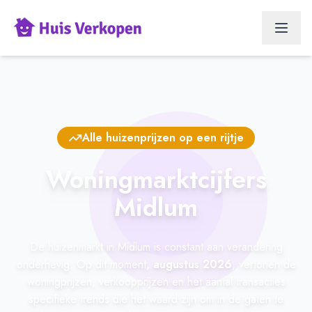
Alle huizenprijzen op een rijtje
Woningmarktcijfers
Midlum
De huizenmarkt in Midlum is constant aan verandering
onderhevig. Op dit moment,
augustus 2026
, vertonen de
woningprijzen, verkoopprijzen en het aantal transacties
specifieke trends die het waard zijn om in de gaten te