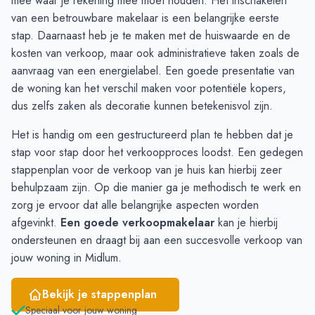
mee waar je rekening mee moet houden. Het inschakelen
Oktober
4
3
van een
betrouwbare makelaar
is een belangrijke eerste
November
3
3
stap. Daarnaast heb je te maken met de huiswaarde en de
December
3
2
kosten van verkoop
, maar ook administratieve taken zoals de
Januari
1
1
aanvraag van een
energielabel
. Een goede presentatie van
Februari
1
1
de woning kan het verschil maken voor potentiële kopers,
Maart
1
2
dus zelfs zaken als decoratie kunnen betekenisvol zijn.
April
1
2
Het is handig om een gestructureerd plan te hebben dat je
Mei
1
2
stap voor stap door het verkoopproces loodst. Een gedegen
Juni
-
2
stappenplan voor de verkoop van je huis
kan hierbij zeer
behulpzaam zijn. Op die manier ga je methodisch te werk en
zorg je ervoor dat alle belangrijke aspecten worden
afgevinkt.
Een goede verkoopmakelaar
kan je hierbij
ondersteunen en draagt bij aan een succesvolle verkoop van
jouw woning in Midlum.
Bekijk je stappenplan
Speciaal voor jouw woning