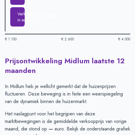
Verkoopprijs
€ 3.156
in euro's
€ 1.100
€ 2.600
€ 4.000
Prijsontwikkeling Midlum laatste 12
Huizenprijzen in Midlum per m2
-
Afgelopen 3 maanden (per m
Type
Bedrag
maanden
Vraagprijs in euro's
€ 3.941
Verkoopprijs in euro's
€ 3.156
In Midlum heb je wellicht gemerkt dat de huizenprijzen
fluctueren. Deze beweging is in feite een weerspiegeling
van de dynamiek binnen de huizenmarkt.
Het naslagpunt voor het begrijpen van deze
marktbewegingen is de gemiddelde verkoopprijs van vorige
maand, die stond op
—
euro. Bekijk de onderstaande grafiek