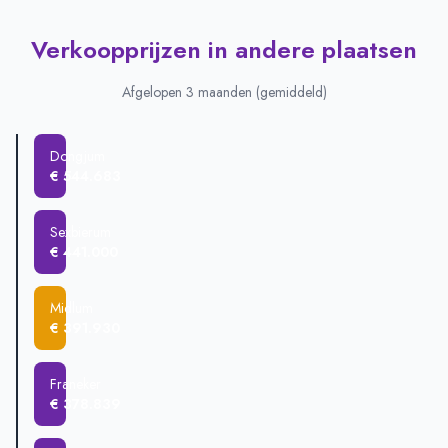
Verkoopprijzen in andere plaatsen
Afgelopen 3 maanden (gemiddeld)
Dongjum
€ 544.683
Sexbierum
€ 441.000
Midlum
€ 391.930
Franeker
€ 378.839