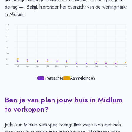
de tag
—
. Bekijk hieronder het overzicht van de woningmarkt
in Midlum:
35
30
25
20
15
10
5
0
Jul
Aug
Sep
Okt
Nov
Dec
Jan
Feb
Mrt
Apr
Mei
Jun
Transacties
Aanmeldingen
Ben je van plan jouw huis in Midlum
Transacties en aanmeldingen per maand -
Midlum
Maand
Transacties
Aanmeldingen
te verkopen?
Juli
3
5
Augustus
4
3
Je huis in Midlum verkopen brengt flink wat zaken met zich
September
3
3