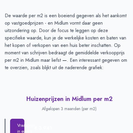
Huizenprijzen in Midlum
-
Afgelopen 3 maanden
De waarde per m2 is een boeiend gegeven als het aankomt
Type
Bedrag
op vastgoedprijzen - en Midlum vormt daar geen
Vraagprijs in euro's
€ 604.250
uitzondering op. Door de focus te leggen op deze
Verkoopprijs in euro's
specifieke waarde, kun je de werkelijke kosten en baten van
€ 391.930
het kopen of verkopen van een huis beter inschatten. Op
moment van schrijven bedraagt de gemiddelde verkoopprijs
per m2 in Midlum maar liefst
—
. Een interessant gegeven om
te overzien, zoals blijkt uit de naderende grafiek:
Huizenprijzen in Midlum per m2
Afgelopen 3 maanden (per m2)
Vraagprijs
€ 3.941
in euro's