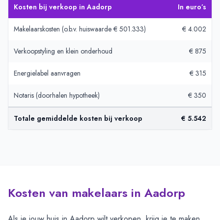
Kosten bij verkoop in Aadorp
In euro’s
Makelaarskosten (o.b.v. huiswaarde € 501.333)
€ 4.002
Verkoopstyling en klein onderhoud
€ 875
Energielabel aanvragen
€ 315
Notaris (doorhalen hypotheek)
€ 350
Totale gemiddelde kosten bij verkoop
€ 5.542
Kosten van makelaars in Aadorp
Als je jouw huis in Aadorp wilt verkopen, krijg je te maken