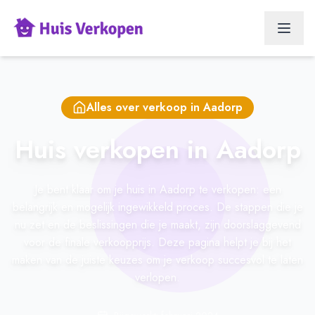
Alles over verkoop in
Aadorp
Huis verkopen in Aadorp
Je bent klaar om je huis in Aadorp te verkopen: een
belangrijk en mogelijk ingewikkeld proces. De stappen die je
nu zet en de beslissingen die je maakt, zijn doorslaggevend
voor de finale verkoopprijs. Deze pagina helpt je bij het
maken van de juiste keuzes om je verkoop succesvol te laten
verlopen.