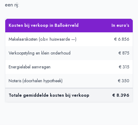
een rij:
Kosten bij verkoop in Balloërveld
In euro’s
Makelaarskosten (o.b.v. huiswaarde —)
€ 6.856
Verkoopstyling en klein onderhoud
€ 875
Energielabel aanvragen
€ 315
Notaris (doorhalen hypotheek)
€ 350
Totale gemiddelde kosten bij verkoop
€ 8.396