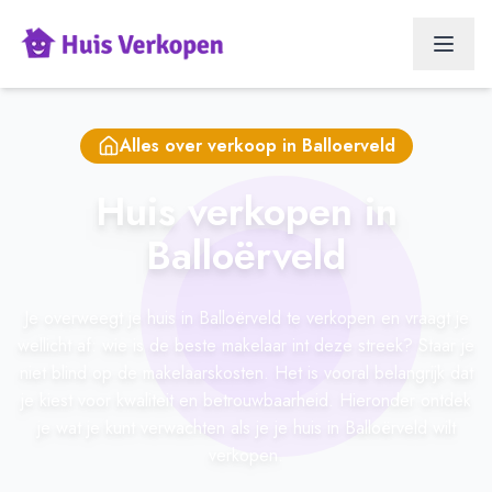
Alles over verkoop in
Balloerveld
Huis verkopen in
Balloërveld
Je overweegt je huis in Balloërveld te verkopen en vraagt je
wellicht af: wie is de beste makelaar int deze streek? Staar je
niet blind op de makelaarskosten. Het is vooral belangrijk dat
je kiest voor kwaliteit en betrouwbaarheid. Hieronder ontdek
je wat je kunt verwachten als je je huis in Balloërveld wilt
verkopen.