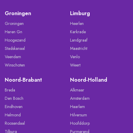
Groningen
Limburg
Groningen
Heerlen
Haren Gn
Kerkrade
Hoogezand
Landgraaf
Stadskanaal
Maastricht
Veendam
Venlo
Winschoten
Weert
Noord-Brabant
Noord-Holland
Breda
Alkmaar
Den Bosch
Amsterdam
Eindhoven
Haarlem
Helmond
Hilversum
Roosendaal
Hoofddorp
Tilburg
Purmerend