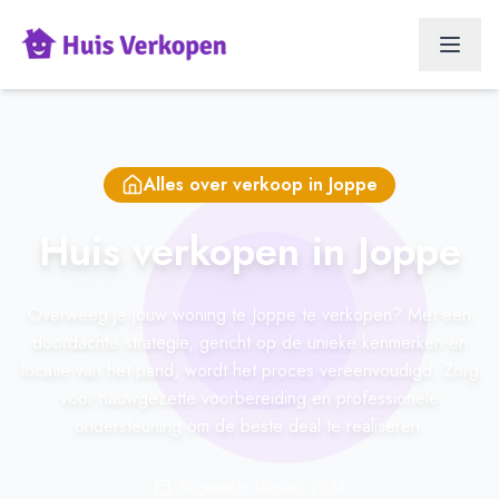
Alles over verkoop in
Joppe
Huis verkopen in Joppe
Overweeg je jouw woning te Joppe te verkopen? Met een
doordachte strategie, gericht op de unieke kenmerken en
locatie van het pand, wordt het proces vereenvoudigd. Zorg
voor nauwgezette voorbereiding en professionele
ondersteuning om de beste deal te realiseren.
Bijgewerkt: februari 2024