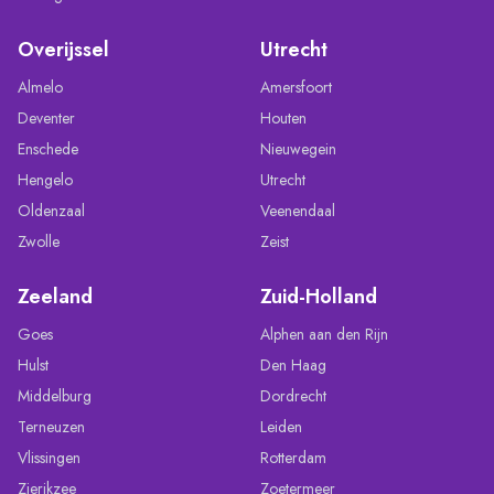
Overijssel
Utrecht
Almelo
Amersfoort
Deventer
Houten
Enschede
Nieuwegein
Hengelo
Utrecht
Oldenzaal
Veenendaal
Zwolle
Zeist
Zeeland
Zuid-Holland
Goes
Alphen aan den Rijn
Hulst
Den Haag
Middelburg
Dordrecht
Terneuzen
Leiden
Vlissingen
Rotterdam
Zierikzee
Zoetermeer