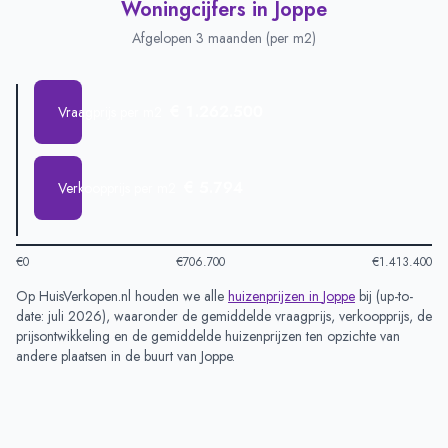
Woningcijfers in
Joppe
Afgelopen 3 maanden (per m2)
€ 1.262.500
Vraagprijs per m2
€ 5.794
Verkoopprijs per m2
€0
€706.700
€1.413.400
Op HuisVerkopen.nl houden we alle
huizenprijzen in
Joppe
bij (
up-to-
date: juli 2026
), waaronder de gemiddelde vraagprijs, verkoopprijs, de
prijsontwikkeling en de gemiddelde huizenprijzen ten opzichte van
andere plaatsen in de buurt van
Joppe
.