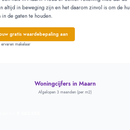
n altijd in beweging zijn en het daarom zinvol is om de hu
 in de gaten te houden.
jouw gratis waardebepaling aan
e, ervaren makelaar
Woningcijfers in
Maarn
Afgelopen 3 maanden (per m2)
€ 562.588
js per m2