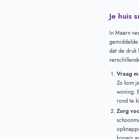
Je huis 
In Maarn ve
gemiddelde 
dat de druk 
verschillen
Vraag m
Zo kom je
woning. E
rond te k
Zorg voo
schoonma
opknappe
kopers a