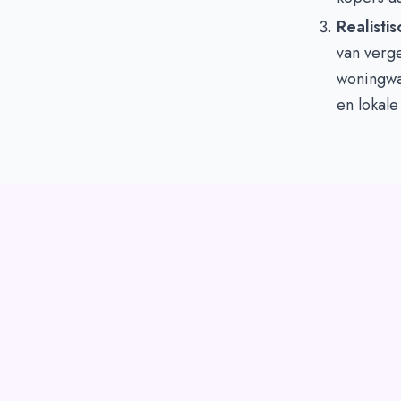
Realistis
van verg
woningwa
en lokale