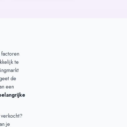
 factoren
kelijk te
ningmarkt
rgeet de
van een
belangrijke
n verkocht?
an je