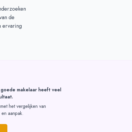
onderzoeken
 van de
n ervaring
 goede makelaar heeft veel
ltaat.
t met het vergelijken van
s en aanpak.