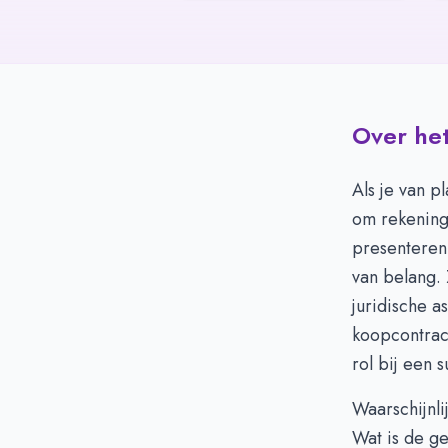
Over het
Als je van p
om rekening 
presenteren 
van belang. 
juridische a
koopcontrac
rol bij een 
Waarschijnli
Wat is de g