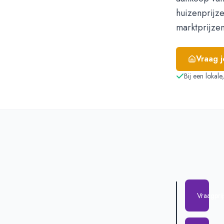
huizenprijze
marktprijzen
Vraag 
Bij een lokal
Vraagpri