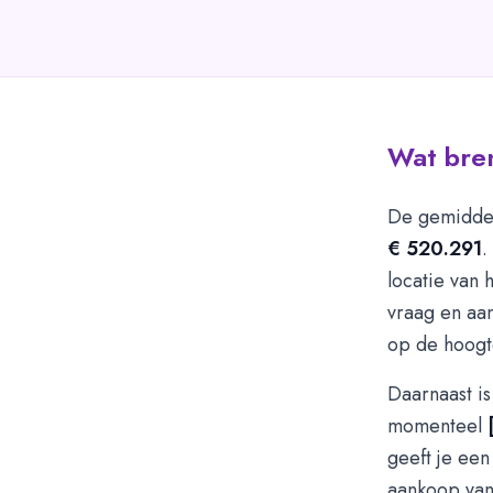
Wat bren
De gemiddel
€ 520.291
.
locatie van 
vraag en aa
op de hoogte
Daarnaast is
momenteel
geeft je een
aankoop van