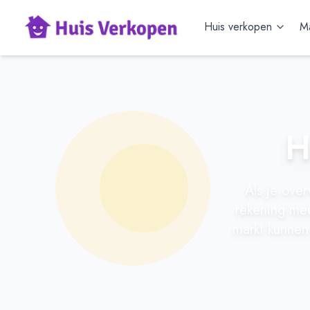
Huis verkopen
Ma
H
Als je over
rekening me
markt kunnen 