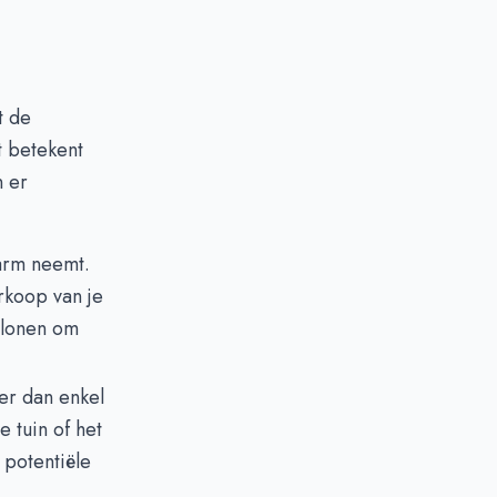
t de
t betekent
n er
arm neemt.
rkoop van je
 lonen om
der dan enkel
 tuin of het
potentiële