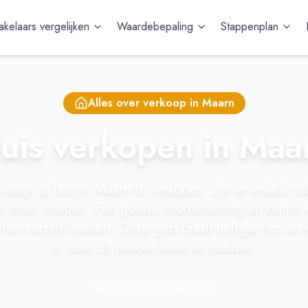
kelaars vergelijken
Waardebepaling
Stappenplan
Alles over verkoop in
Maarn
uis verkopen in Maa
weegt je huis in Maarn te verkopen, zijn er enkele z
e moet houden. Een goede voorbereiding en kennis v
het verschil maken. Onze gids biedt nuttige tips en 
je door dit proces heen te loodsen.
Bijgewerkt: februari 2024