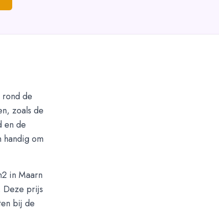
t rond de
en, zoals de
d en de
m handig om
m2 in Maarn
 Deze prijs
en bij de