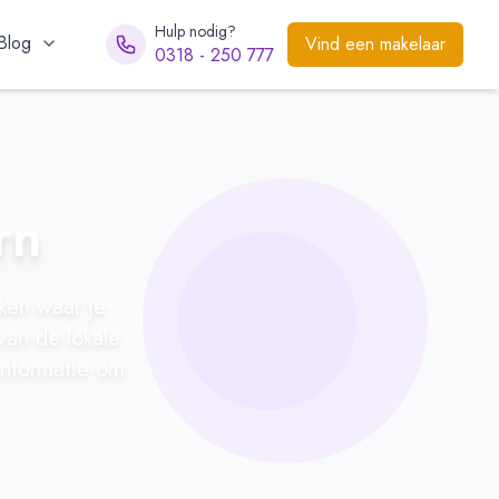
Hulp nodig?
Blog
Vind een makelaar
0318 - 250 777
rn
aken waar je
an de lokale
informatie om