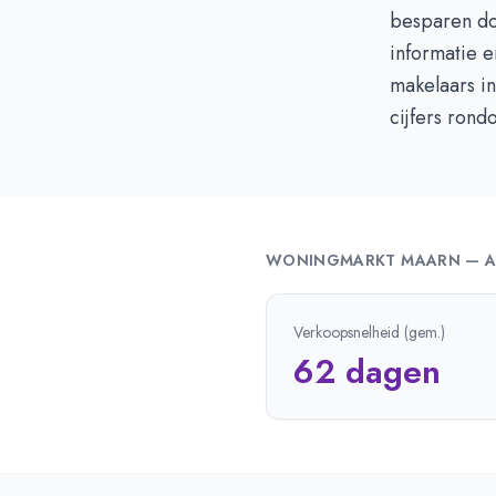
besparen do
informatie e
makelaars in
cijfers ron
WONINGMARKT
MAARN
—
A
Verkoopsnelheid (gem.)
62 dagen