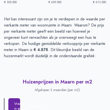
€ 305.000
€ 459.000
€ 613.000
Huizenprijzen in Maarn
-
Afgelopen 3 maanden
Het kan interessant zijn om je te verdiepen in de waarde per
Type
Bedrag
vierkante meter van woonruimte in Maarn. Waarom? De prijs
Vraagprijs in euro's
€ 562.588
per vierkante meter geeft een beeld van hoeveel je
Verkoopprijs in euro's
ongeveer kunt verwachten als je overweegt een huis te
€ 520.291
verkopen. De huidige gemiddelde verkoopprijs per vierkante
meter in Maarn is
€ 4.878
. Dit kleurrijke beeld van de
huizenmarkt wordt duidelijk in de onderstaande grafiek:
Huizenprijzen in Maarn per m2
Afgelopen 3 maanden (per m2)
Vraagprijs
€ 5.041
in euro's