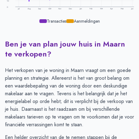
10
0
Jul
Aug
Sep
Okt
Nov
Dec
Jan
Feb
Mrt
Apr
Mei
Jun
Transacties
Aanmeldingen
Ben je van plan jouw huis in Maarn
Transacties en aanmeldingen per maand -
Maarn
Maand
Transacties
Aanmeldingen
te verkopen?
Juli
16
21
Augustus
10
17
Het verkopen van je woning in Maarn vraagt om een goede
September
15
28
planning en strategie. Allereerst is het van groot belang om
Oktober
12
35
een
waardebepaling van de woning
door een deskundige
November
19
36
makelaar aan te vragen. Tevens is het belangrijk dat je het
December
18
26
energielabel
op orde hebt; dit is verplicht bij de verkoop van
Januari
14
19
je huis. Daarnaast is het raadzaam om bij verschillende
Februari
18
18
makelaars
tarieven op te vragen
om te voorkomen dat je voor
Maart
14
18
financiële verrassingen komt te staan.
April
21
22
Een helder overzicht van de te nemen stappen bij de
Mei
14
27