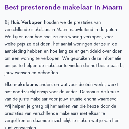
Best presterende makelaar in Maarn
Verkoopprijzen in andere plaatsen per m2
-
Afgelopen 3 maand
Plaats
Gemiddelde verkoop
Driebergen-Rijsenburg
€ 6.774
Bij
Huis Verkopen
houden we de prestaties van
Leersum
€ 5.600
verschillende makelaars in Maarn nauwlettend in de gaten.
Doorn
€ 5.498
We kijken naar hoe snel ze een woning verkopen, voor
Soesterberg
€ 5.392
welke prijs ze dat doen, het aantal woningen dat ze in de
Maarn
€ 4.878
aanbieding hebben en hoe lang ze er gemiddeld over doen
Woudenberg
€ 4.820
om een woning te verkopen. We gebruiken deze informatie
Amerongen
€ 4.643
om jou te helpen de makelaar te vinden die het beste past bij
jouw wensen en behoeften.
Elke
makelaar
is anders en wat voor de één werkt, werkt
niet noodzakelijkerwijs voor de ander. Daarom is de keuze
van de juiste makelaar voor jouw situatie enorm waardevol.
Wij helpen je graag bij het maken van die keuze door de
prestaties van verschillende makelaars met elkaar te
vergelijken en daarmee inzichtelijk te maken wat je van hen
kunt verwachten.