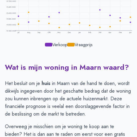
€ 700.000
€ 650.000
€ 600.000
€ 550.000
€ 500.000
€ 450.000
Jul
Aug
Sep
Okt
Nov
Dec
Jan
Feb
Mrt
Apr
Mei
Jun
Verkoop
Vraagprijs
Wat is mijn woning in Maarn waard?
Prijsontwikkeling per maand -
Maarn
Maand
Vraagprijs
Verkoopprijs
Juli
€ 503.809
€ 570.751
Het besluit om je
huis
in Maarn van de hand te doen, wordt
Augustus
€ 604.705
€ 521.250
dikwijls ingegeven door het geschatte bedrag dat de woning
September
€ 530.214
€ 532.833
zou kunnen inbrengen op de actuele huizenmarkt. Deze
Oktober
€ 510.050
€ 565.857
financiële prognose is veelal een doorslaggevende factor in
November
€ 475.020
€ 601.393
de beslissing om de markt te betreden.
December
€ 500.721
€ 739.295
Overweeg je misschien om je woning te koop aan te
Januari
€ 514.894
€ 773.284
bieden? Het is dan aan te raden om eerst voor een
gratis
Februari
€ 494.750
€ 719.566