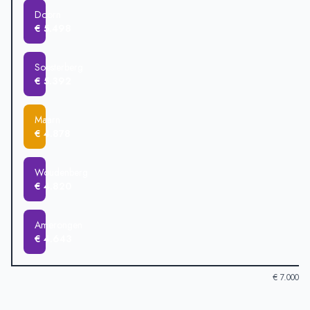
Doorn
€ 5.498
Soesterberg
€ 5.392
Maarn
€ 4.878
Woudenberg
€ 4.820
Amerongen
€ 4.643
€ 7.000