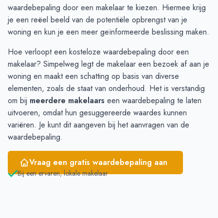
waardebepaling
door een makelaar te kiezen. Hiermee krijg
Maart
€ 477.472
€ 624.577
je een reëel beeld van de potentiële opbrengst van je
April
€ 483.090
€ 578.123
woning en kun je een meer geïnformeerde beslissing maken.
Mei
€ 531.370
€ 557.511
Juni
€ 562.588
€ 520.291
Hoe verloopt een kosteloze waardebepaling door een
makelaar? Simpelweg legt de makelaar een bezoek af aan je
woning en maakt een schatting op basis van diverse
elementen, zoals de staat van onderhoud. Het is verstandig
om bij
meerdere makelaars
een waardebepaling te laten
uitvoeren, omdat hun gesuggereerde waardes kunnen
variëren. Je kunt dit aangeven bij het aanvragen van de
waardebepaling.
Vraag een gratis waardebepaling aan
Bij een ervaren, lokale makelaar