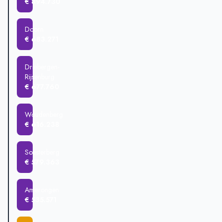
€ 894.730
Doorn
€ 683.271
Driebergen-
Rijsenburg
€ 677.760
Woudenberg
€ 616.238
Soesterberg
€ 579.363
Amerongen
€ 535.571