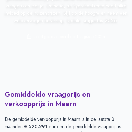
vraagprijzen met je. Onthoud, de hypotheekrente heeft altijd
invloed op de huizenprijzen. Blijf op de hoogte en neem een
weloverwogen beslissing. Update:
augustus 2026
.
Laatst geactualiseerd op:
1 augustus 2026
Gemiddelde vraagprijs en
verkoopprijs in Maarn
De gemiddelde verkoopprijs in
Maarn
is in de laatste 3
maanden
€ 520.291
euro en de gemiddelde vraagprijs is