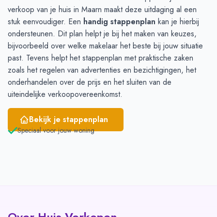
verkoop van je huis in Maarn maakt deze uitdaging al een
Juni
16
34
stuk eenvoudiger. Een
handig stappenplan
kan je hierbij
ondersteunen. Dit plan helpt je bij het maken van keuzes,
bijvoorbeeld over welke makelaar het beste bij jouw situatie
past. Tevens helpt het stappenplan met praktische zaken
zoals het regelen van advertenties en bezichtigingen, het
onderhandelen over de prijs en het sluiten van de
uiteindelijke verkoopovereenkomst.
Bekijk je stappenplan
Speciaal voor jouw woning
Over Huis Verkopen