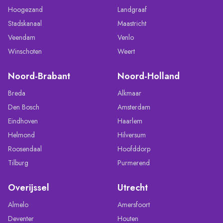
Hoogezand
Landgraaf
Stadskanaal
Maastricht
Veendam
Venlo
Winschoten
Weert
Noord-Brabant
Noord-Holland
Breda
Alkmaar
Den Bosch
Amsterdam
Eindhoven
Haarlem
Helmond
Hilversum
Roosendaal
Hoofddorp
Tilburg
Purmerend
Overijssel
Utrecht
Almelo
Amersfoort
Deventer
Houten