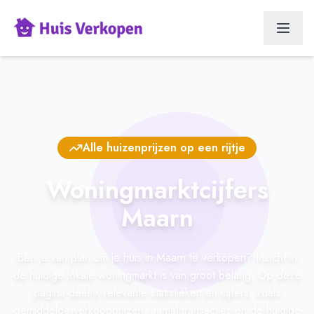
Alle huizenprijzen op een rijtje
Woningmarktcijfers
Maarn
Ben je van plan om je huis in Maarn te verkopen? Inzicht in
de huidige lokale woningmarkt is van groot belang. Op deze
pagina deel ik relevante statistieken en cijfers, zoals
gemiddelde verkoopprijzen, aantal transacties en de huidige