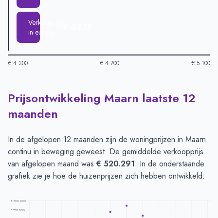
Verkoopprijs
€ 4.878
in euro's
€ 4.300
€ 4.700
€ 5.100
Prijsontwikkeling Maarn laatste 12
Huizenprijzen in Maarn per m2
-
Afgelopen 3 maanden (per m2
Type
Bedrag
maanden
Vraagprijs in euro's
€ 5.041
Verkoopprijs in euro's
€ 4.878
In de afgelopen 12 maanden zijn de woningprijzen in Maarn
continu in beweging geweest. De gemiddelde verkoopprijs
van afgelopen maand was
€ 520.291
. In de onderstaande
grafiek zie je hoe de huizenprijzen zich hebben ontwikkeld:
€ 800.000
€ 750.000