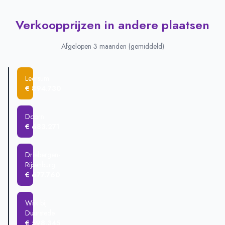
Verkoopprijzen in andere plaatsen
Afgelopen 3 maanden (gemiddeld)
Leersum
€ 894.730
Doorn
€ 683.271
Driebergen-
Rijsenburg
€ 677.760
Wijk bij
Duurstede
€ 598.345