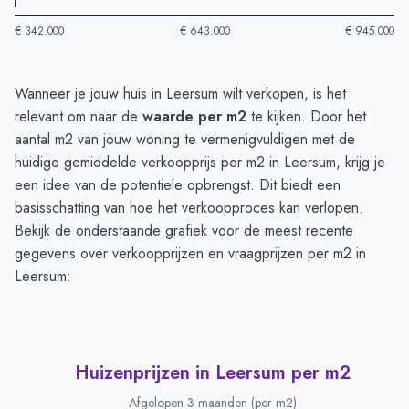
€ 342.000
€ 643.000
€ 945.000
Huizenprijzen in Leersum
-
Afgelopen 3 maanden
Wanneer je jouw huis in Leersum wilt verkopen, is het
Type
Bedrag
relevant om naar de
waarde per m2
te kijken. Door het
Vraagprijs in euro's
€ 763.881
aantal m2 van jouw woning te vermenigvuldigen met de
Verkoopprijs in euro's
huidige gemiddelde verkoopprijs per m2 in Leersum, krijg je
€ 894.730
een idee van de potentiele opbrengst. Dit biedt een
basisschatting van hoe het verkoopproces kan verlopen.
Bekijk de onderstaande grafiek voor de meest recente
gegevens over verkoopprijzen en vraagprijzen per m2 in
Leersum:
Huizenprijzen in Leersum per m2
Afgelopen 3 maanden (per m2)