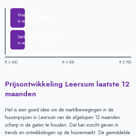
Vraagprijs
€ 5.009
in euro's
Verkoopprijs
€ 5.600
in euro's
€ 3.400
€ 4.500
€ 5.700
Prijsontwikkeling Leersum laatste 12
Huizenprijzen in Leersum per m2
-
Afgelopen 3 maanden (per 
Type
Bedrag
maanden
Vraagprijs in euro's
€ 5.009
Verkoopprijs in euro's
€ 5.600
Het is een goed idee om de marktbewegingen in de
huizenprijzen in Leersum van de afgelopen 12 maanden
scherp in de gaten te houden. Dat kan inzicht geven in
trends en ontwikkelingen op de huizenmarkt. De gemiddelde