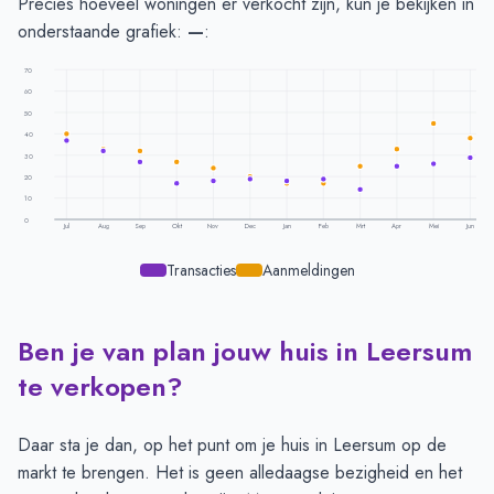
Precies hoeveel woningen er verkocht zijn, kun je bekijken in
onderstaande grafiek:
—
:
70
60
50
40
30
20
10
0
Jul
Aug
Sep
Okt
Nov
Dec
Jan
Feb
Mrt
Apr
Mei
Jun
Transacties
Aanmeldingen
Ben je van plan jouw huis in Leersum
Transacties en aanmeldingen per maand -
Leersum
Maand
Transacties
Aanmeldingen
te verkopen?
Juli
37
40
Augustus
32
33
Daar sta je dan, op het punt om je huis in Leersum op de
September
27
32
markt te brengen. Het is geen alledaagse bezigheid en het
Oktober
17
27