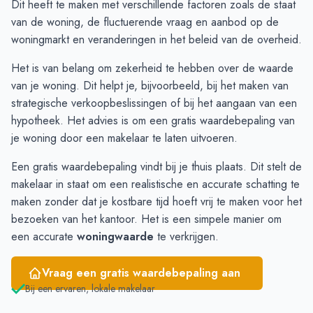
Dit heeft te maken met verschillende factoren zoals de staat
Oktober
€ 859.259
€ 695.355
van de woning, de fluctuerende vraag en aanbod op de
November
€ 780.875
€ 810.552
woningmarkt en veranderingen in het beleid van de overheid.
December
€ 625.300
€ 742.247
Het is van belang om zekerheid te hebben over de waarde
Januari
€ 588.000
€ 724.384
van je woning. Dit helpt je, bijvoorbeeld, bij het maken van
Februari
€ 627.705
€ 683.865
strategische verkoopbeslissingen of bij het aangaan van een
Maart
€ 710.240
€ 722.036
hypotheek. Het advies is om een
gratis waardebepaling van
April
€ 733.621
€ 704.926
je woning
door een makelaar te laten uitvoeren.
Mei
€ 754.633
€ 666.211
Juni
€ 763.881
€ 894.730
Een gratis waardebepaling vindt bij je thuis plaats. Dit stelt de
makelaar in staat om een realistische en accurate schatting te
maken zonder dat je kostbare tijd hoeft vrij te maken voor het
bezoeken van het kantoor. Het is een simpele manier om
een accurate
woningwaarde
te verkrijgen.
Vraag een gratis waardebepaling aan
Bij een ervaren, lokale makelaar