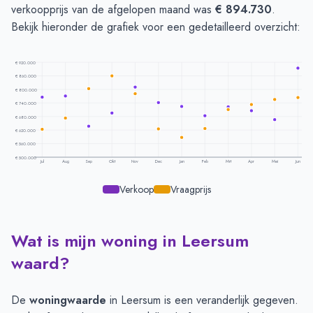
verkoopprijs van de afgelopen maand was
€ 894.730
.
Bekijk hieronder de grafiek voor een gedetailleerd overzicht:
€ 920.000
€ 860.000
€ 800.000
€ 740.000
€ 680.000
€ 620.000
€ 560.000
€ 500.000
Jul
Aug
Sep
Okt
Nov
Dec
Jan
Feb
Mrt
Apr
Mei
Jun
Verkoop
Vraagprijs
Wat is mijn woning in Leersum
Prijsontwikkeling per maand -
Leersum
Maand
Vraagprijs
Verkoopprijs
waard?
Juli
€ 622.975
€ 765.053
Augustus
€ 672.606
€ 771.128
De
woningwaarde
in Leersum is een veranderlijk gegeven.
September
€ 803.468
€ 636.857