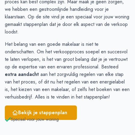
proces kan best complex zijn. Maar maak je geen zorgen,
November
18
24
we hebben een gestroomlijnde handleiding voor je
December
19
20
klaarstaan. Op de site vind je een speciaal voor jouw woning
Januari
18
17
gemaakt
stappenplan
dat je door elk aspect van de verkoop
Februari
19
17
loodst.
Maart
14
25
Het belang van een goede makelaar is niet te
April
25
33
onderschatten. Om het verkoopproces soepel en succesvol
Mei
26
45
te laten verlopen, is het van groot belang dat je je vertrouwt
Juni
29
38
op de expertise van een ervaren professional. Besteed
extra aandacht
aan het zorgvuldig regelen van elke stap
van het proces, of dit nu het regelen van een energielabel
is, het kiezen van een makelaar, of zelfs het boeken van een
verhuisbedrijf. Alles is te vinden in het stappenplan!
Bekijk je stappenplan
Speciaal voor jouw woning