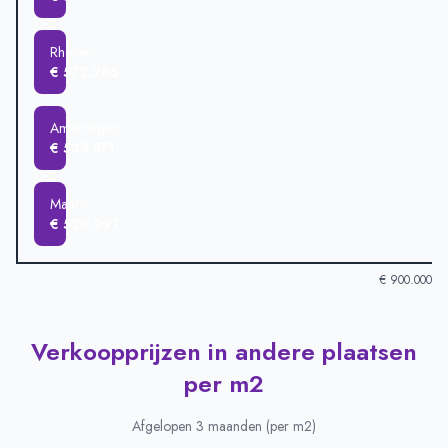
Rhenen
€ 572.285
Amerongen
€ 535.571
Maarn
€ 520.291
€ 900.000
Verkoopprijzen in andere plaatsen
Verkoopprijzen in andere plaatsen
-
Afgelopen 3 maanden (gem
Plaats
Gemiddelde verkooppri
per m2
Leersum
€ 894.730
Doorn
€ 683.271
Afgelopen 3 maanden (per m2)