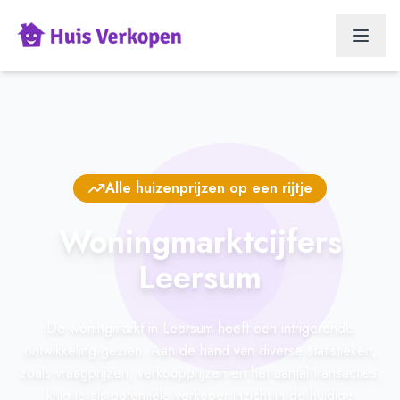
Alle huizenprijzen op een rijtje
Woningmarktcijfers
Leersum
De woningmarkt in Leersum heeft een intrigerende
ontwikkeling gezien. Aan de hand van diverse statistieken,
zoals vraagprijzen, verkoopprijzen en het aantal transacties,
krijg je als potentiële verkoper inzicht in de huidige