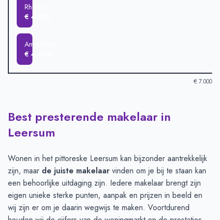
Rhenen
€ 4.850
Amerongen
€ 4.643
€ 7.000
Best presterende makelaar in
Verkoopprijzen in andere plaatsen per m2
-
Afgelopen 3 maand
Plaats
Gemiddelde verkoop
Leersum
Driebergen-Rijsenburg
€ 6.774
Leersum
€ 5.600
Wonen in het pittoreske Leersum kan bijzonder aantrekkelijk
Doorn
€ 5.498
zijn, maar
de juiste makelaar
vinden om je bij te staan kan
Wijk bij Duurstede
€ 5.030
een behoorlijke uitdaging zijn. Iedere makelaar brengt zijn
Maarn
€ 4.878
eigen unieke sterke punten, aanpak en prijzen in beeld en
Rhenen
€ 4.850
wij zijn er om je daarin wegwijs te maken. Voortdurend
Amerongen
€ 4.643
houden wij de cijfers van de woningmarkt en de prestaties