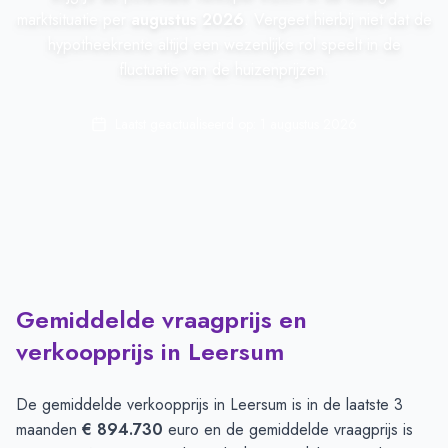
marktsituatie per
augustus 2026
. Vergeet hierbij niet dat de
hypotheekrente altijd een wezenlijke rol speelt in de
fluctuatie van de huizenprijzen.
Laatst geactualiseerd op:
1 augustus 2026
Gemiddelde vraagprijs en
verkoopprijs in Leersum
De gemiddelde verkoopprijs in
Leersum
is in de laatste 3
maanden
€ 894.730
euro en de gemiddelde vraagprijs is