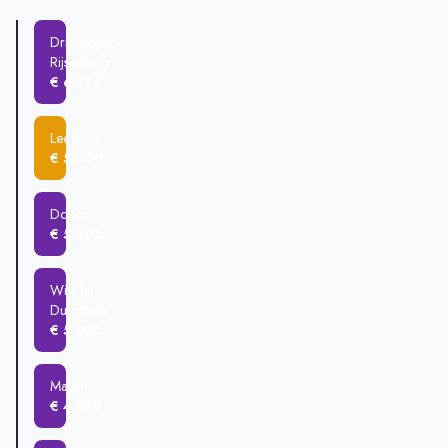
Driebergen-Rijsenburg
€ 677.760
Wijk bij Duurstede
€ 598.345
Driebergen-
Rhenen
€ 572.285
Rijsenburg
Amerongen
€ 535.571
€ 6.774
Maarn
€ 520.291
Leersum
€ 5.600
Doorn
€ 5.498
Wijk bij
Duurstede
€ 5.030
Maarn
€ 4.878