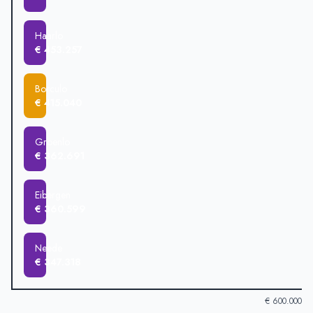
Haarlo
€ 453.257
Borculo
€ 415.040
Groenlo
€ 362.691
Eibergen
€ 360.599
Neede
€ 347.318
€ 600.000