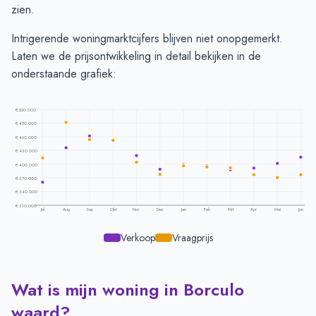
zien.
Intrigerende woningmarktcijfers blijven niet onopgemerkt.
Laten we de prijsontwikkeling in detail bekijken in de
onderstaande grafiek:
€ 520.000
€ 490.000
€ 460.000
€ 430.000
€ 400.000
€ 370.000
€ 340.000
€ 310.000
Jul
Aug
Sep
Okt
Nov
Dec
Jan
Feb
Mrt
Apr
Mei
Jun
Verkoop
Vraagprijs
Wat is mijn woning in Borculo
Prijsontwikkeling per maand -
Borculo
Maand
Vraagprijs
Verkoopprijs
waard?