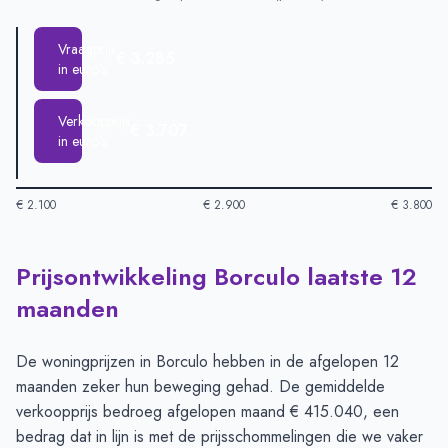
Vraagprijs
€ 3.285
in euro's
Verkoopprijs
€ 3.707
in euro's
€ 2.100
€ 2.900
€ 3.800
Prijsontwikkeling Borculo laatste 12
Huizenprijzen in Borculo per m2
-
Afgelopen 3 maanden (per 
Type
Bedrag
maanden
Vraagprijs in euro's
€ 3.285
Verkoopprijs in euro's
€ 3.707
De woningprijzen in Borculo hebben in de afgelopen 12
maanden zeker hun beweging gehad. De gemiddelde
verkoopprijs bedroeg afgelopen maand € 415.040, een
bedrag dat in lijn is met de prijsschommelingen die we vaker