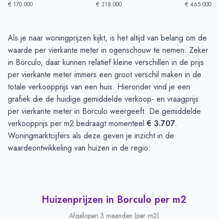
€ 170.000
€ 318.000
€ 465.000
Huizenprijzen in Borculo
-
Afgelopen 3 maanden
Als je naar woningprijzen kijkt, is het altijd van belang om de
Type
Bedrag
waarde per vierkante meter in ogenschouw te nemen. Zeker
Vraagprijs in euro's
€ 376.525
in Borculo, daar kunnen relatief kleine verschillen in de prijs
Verkoopprijs in euro's
per vierkante meter immers een groot verschil maken in de
€ 415.040
totale verkoopprijs van een huis. Hieronder vind je een
grafiek die de huidige gemiddelde verkoop- en vraagprijs
per vierkante meter in Borculo weergeeft. De gemiddelde
verkoopprijs per m2 bedraagt momenteel
€ 3.707
.
Woningmarktcijfers als deze geven je inzicht in de
waardeontwikkeling van huizen in de regio:
Huizenprijzen in Borculo per m2
Afgelopen 3 maanden (per m2)