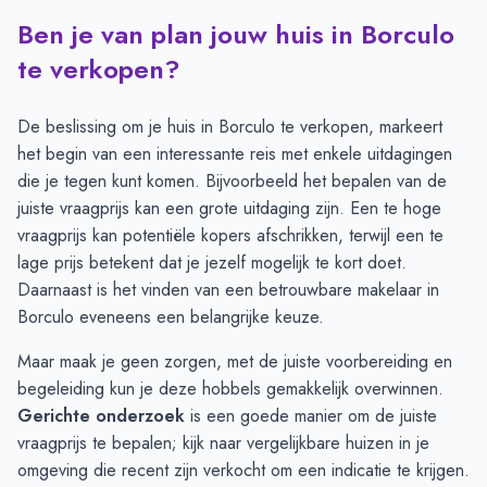
Ben je van plan jouw huis in Borculo
Transacties en aanmeldingen per maand -
Borculo
Maand
Transacties
Aanmeldingen
te verkopen?
Juli
10
20
Augustus
13
18
De beslissing om je huis in Borculo te verkopen, markeert
September
18
25
het begin van een interessante reis met enkele uitdagingen
Oktober
20
22
die je tegen kunt komen. Bijvoorbeeld het bepalen van de
November
19
30
juiste vraagprijs kan een grote uitdaging zijn. Een te hoge
December
23
23
vraagprijs kan potentiële kopers afschrikken, terwijl een te
Januari
24
27
lage prijs betekent dat je jezelf mogelijk te kort doet.
Februari
26
21
Daarnaast is het vinden van een betrouwbare makelaar in
Maart
22
22
Borculo eveneens een belangrijke keuze.
April
21
22
Maar maak je geen zorgen, met de juiste voorbereiding en
Mei
19
21
begeleiding kun je deze hobbels gemakkelijk overwinnen.
Juni
17
20
Gerichte onderzoek
is een goede manier om de juiste
vraagprijs te bepalen; kijk naar vergelijkbare huizen in je
omgeving die recent zijn verkocht om een indicatie te krijgen.