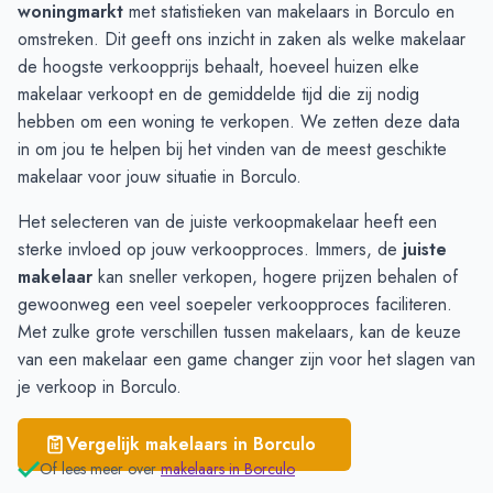
woningmarkt
met statistieken van makelaars in Borculo en
Haarlo
€ 3.509
omstreken. Dit geeft ons inzicht in zaken als welke makelaar
Groenlo
€ 3.419
de hoogste verkoopprijs behaalt, hoeveel huizen elke
Neede
€ 3.098
makelaar verkoopt en de gemiddelde tijd die zij nodig
Eibergen
€ 3.021
hebben om een woning te verkopen. We zetten deze data
in om jou te helpen bij het vinden van de meest geschikte
makelaar voor jouw situatie in Borculo.
Het selecteren van de juiste verkoopmakelaar heeft een
sterke invloed op jouw verkoopproces. Immers, de
juiste
makelaar
kan sneller verkopen, hogere prijzen behalen of
gewoonweg een veel soepeler verkoopproces faciliteren.
Met zulke grote verschillen tussen makelaars, kan de keuze
van een makelaar een game changer zijn voor het slagen van
je verkoop in Borculo.
Vergelijk makelaars in
Borculo
Of lees meer over
makelaars in
Borculo