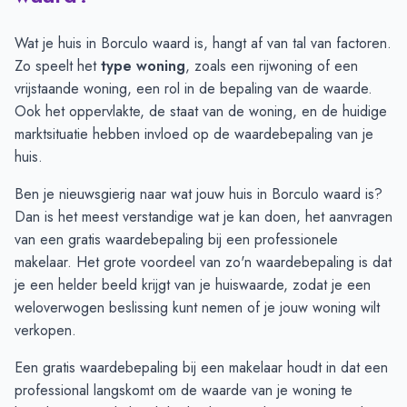
Juli
€ 413.750
€ 360.703
Augustus
€ 491.888
€ 436.230
Wat je huis in Borculo waard is, hangt af van tal van factoren.
September
€ 453.960
€ 461.479
Zo speelt het
type woning
, zoals een rijwoning of een
Oktober
€ 452.318
€ 452.901
vrijstaande woning, een rol in de bepaling van de waarde.
November
€ 404.366
€ 419.238
Ook het oppervlakte, de staat van de woning, en de huidige
December
€ 377.652
€ 388.914
marktsituatie hebben invloed op de waardebepaling van je
Januari
€ 396.555
€ 398.802
huis.
Februari
€ 394.428
€ 396.917
Ben je nieuwsgierig naar wat jouw huis in Borculo waard is?
Maart
€ 392.636
€ 387.696
Dan is het meest verstandige wat je kan doen, het aanvragen
April
€ 376.931
€ 391.747
van een gratis
waardebepaling
bij een professionele
Mei
€ 370.547
€ 401.293
makelaar. Het grote voordeel van zo'n waardebepaling is dat
Juni
€ 376.525
€ 415.040
je een helder beeld krijgt van je huiswaarde, zodat je een
weloverwogen beslissing kunt nemen of je jouw woning wilt
verkopen.
Een gratis waardebepaling bij een makelaar houdt in dat een
professional langskomt om de waarde van je woning te