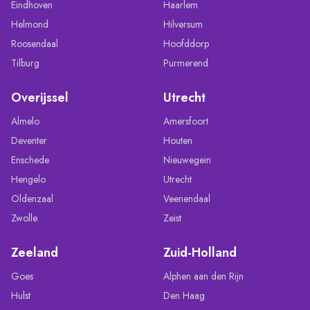
Eindhoven
Haarlem
Helmond
Hilversum
Roosendaal
Hoofddorp
Tilburg
Purmerend
Overijssel
Utrecht
Almelo
Amersfoort
Deventer
Houten
Enschede
Nieuwegein
Hengelo
Utrecht
Oldenzaal
Veenendaal
Zwolle
Zeist
Zeeland
Zuid-Holland
Goes
Alphen aan den Rijn
Hulst
Den Haag