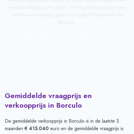
verkoopstrategie op te zetten. Woningmarktcijfers zijn jouw
vertrouwenswaardige gids in de lokale huizenmarkt van
Borculo.
Laatst geactualiseerd op:
1 augustus 2026
Gemiddelde vraagprijs en
verkoopprijs in Borculo
De gemiddelde verkoopprijs in
Borculo
is in de laatste 3
maanden
€ 415.040
euro en de gemiddelde vraagprijs is