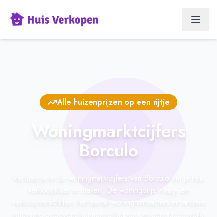
Alle huizenprijzen op een rijtje
Woningmarktcijfers
Borculo
Verdiep je in de woningmarktcijfers van Borculo om je huis
verkoopklaar te maken. De woningprijs vraag- en
verkoopverschillen, het aantal woningtransacties en andere
relevante gegevens kunnen je helpen om een succesvolle