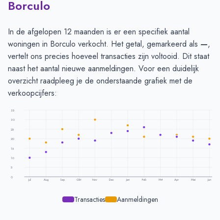
Borculo
In de afgelopen 12 maanden is er een specifiek aantal
woningen in Borculo verkocht. Het getal, gemarkeerd als
—
,
vertelt ons precies hoeveel transacties zijn voltooid. Dit staat
naast het aantal nieuwe aanmeldingen. Voor een duidelijk
overzicht raadpleeg je de onderstaande grafiek met de
verkoopcijfers:
35
30
25
20
15
10
5
0
Jul
Aug
Sep
Okt
Nov
Dec
Jan
Feb
Mrt
Apr
Mei
Jun
Transacties
Aanmeldingen