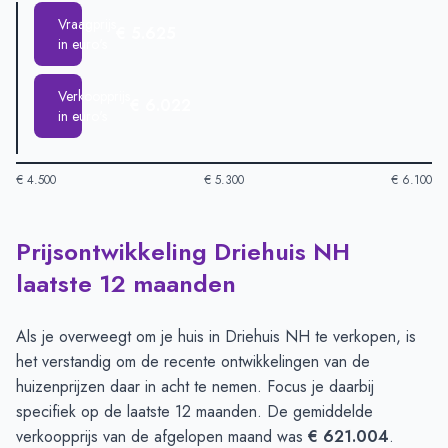
Vraagprijs
€ 5.625
in euro's
Verkoopprijs
€ 6.022
in euro's
€ 4.500
€ 5.300
€ 6.100
Prijsontwikkeling Driehuis NH
Huizenprijzen in Driehuis Nh per m2
-
Afgelopen 3 maanden (p
Type
Bedra
laatste 12 maanden
Vraagprijs in euro's
€ 5.625
Verkoopprijs in euro's
€ 6.022
Als je overweegt om je huis in Driehuis NH te verkopen, is
het verstandig om de recente ontwikkelingen van de
huizenprijzen daar in acht te nemen. Focus je daarbij
specifiek op de laatste 12 maanden. De gemiddelde
verkoopprijs van de afgelopen maand was
€ 621.004
.