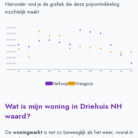
Hieronder vind je de grafiek die deze prijsontwikkeling
inzichtelijk maakt:
€ 980.000
€ 920.000
€ 860.000
€ 800.000
€ 740.000
€ 680.000
€ 620.000
€ 560.000
Jul
Aug
Sep
Okt
Nov
Dec
Jan
Feb
Mrt
Apr
Mei
Jun
Verkoop
Vraagprijs
Wat is mijn woning in Driehuis NH
Prijsontwikkeling per maand -
Driehuis Nh
Maand
Vraagprijs
Verkoopprijs
waard?
Juli
€ 763.266
€ 808.392
Augustus
€ 690.000
€ 785.588
De
woningmarkt
is net zo beweeglijk als het weer, vooral in
September
€ 944.500
€ 846.258