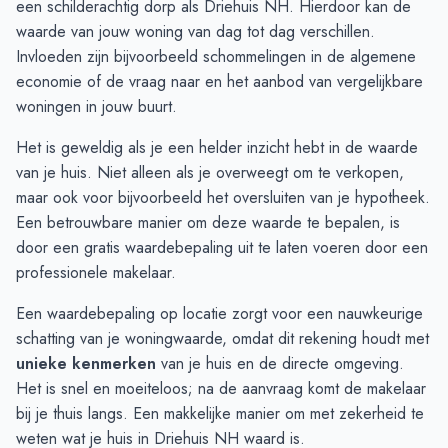
een schilderachtig dorp als Driehuis NH. Hierdoor kan de
Oktober
€ 895.666
€ 852.948
waarde van jouw woning van dag tot dag verschillen.
November
€ 895.500
€ 829.327
Invloeden zijn bijvoorbeeld schommelingen in de algemene
December
€ 769.909
€ 810.326
economie of de vraag naar en het aanbod van vergelijkbare
Januari
€ 788.250
€ 953.474
woningen in jouw buurt.
Februari
€ 777.142
€ 935.521
Het is geweldig als je een helder inzicht hebt in de waarde
Maart
€ 768.055
€ 921.901
van je huis. Niet alleen als je overweegt om te verkopen,
April
€ 734.388
€ 803.601
maar ook voor bijvoorbeeld het oversluiten van je hypotheek.
Mei
€ 728.894
€ 706.378
Een betrouwbare manier om deze waarde te bepalen, is
Juni
€ 734.277
€ 621.004
door een gratis
waardebepaling
uit te laten voeren door een
professionele makelaar.
Een waardebepaling op locatie zorgt voor een nauwkeurige
schatting van je woningwaarde, omdat dit rekening houdt met
unieke kenmerken
van je huis en de directe omgeving.
Het is snel en moeiteloos; na de aanvraag komt de makelaar
bij je thuis langs. Een makkelijke manier om met zekerheid te
weten wat je huis in Driehuis NH waard is.