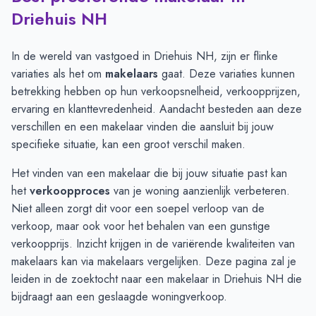
Plaats
Gemiddelde verkooppr
Driehuis NH
Santpoort-Zuid
€ 7.459
Bloemendaal
€ 7.258
In de wereld van vastgoed in Driehuis NH, zijn er flinke
Santpoort-Noord
€ 6.212
variaties als het om
makelaars
gaat. Deze variaties kunnen
Driehuis NH
€ 6.022
betrekking hebben op hun verkoopsnelheid, verkoopprijzen,
Velserbroek
€ 5.390
ervaring en klanttevredenheid. Aandacht besteden aan deze
IJmuiden
€ 4.567
verschillen en een makelaar vinden die aansluit bij jouw
Velsen-Noord
€ 4.097
specifieke situatie, kan een groot verschil maken.
Het vinden van een makelaar die bij jouw situatie past kan
het
verkoopproces
van je woning aanzienlijk verbeteren.
Niet alleen zorgt dit voor een soepel verloop van de
verkoop, maar ook voor het behalen van een gunstige
verkoopprijs. Inzicht krijgen in de variërende kwaliteiten van
makelaars kan via
makelaars vergelijken
. Deze pagina zal je
leiden in de zoektocht naar een makelaar in Driehuis NH die
bijdraagt aan een geslaagde woningverkoop.