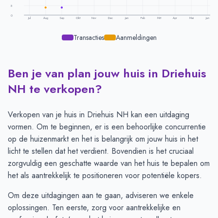
5
0
Jul
Aug
Sep
Okt
Nov
Dec
Jan
Feb
Mrt
Apr
Mei
Jun
Transacties
Aanmeldingen
Ben je van plan jouw huis in Driehuis
Transacties en aanmeldingen per maand -
Driehuis Nh
Maand
Transacties
Aanmeldingen
NH te verkopen?
Juli
18
15
Augustus
12
4
Verkopen van je huis in Driehuis NH kan een uitdaging
September
4
10
vormen. Om te beginnen, er is een behoorlijke concurrentie
Oktober
9
15
op de huizenmarkt en het is belangrijk om jouw huis in het
November
11
18
licht te stellen dat het verdient. Bovendien is het cruciaal
December
13
11
zorgvuldig een geschatte waarde van het huis te bepalen om
Januari
10
12
het als aantrekkelijk te positioneren voor potentiële kopers.
Februari
14
14
Om deze uitdagingen aan te gaan, adviseren we enkele
Maart
15
18
oplossingen. Ten eerste, zorg voor aantrekkelijke en
April
13
18