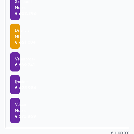
Santpoort-
Noord
€ 658.396
Driehuis
NH
€ 621.004
Velserbroek
€ 589.741
IJmuiden
€ 425.984
Velsen-
Noord
€ 375.869
€ 1.100.000