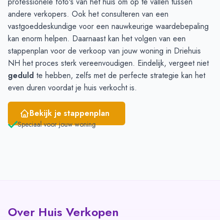
professionele foto's van het huis om op te vallen tussen
Mei
13
19
andere verkopers. Ook het consulteren van een
Juni
11
18
vastgoeddeskundige voor een nauwkeurige waardebepaling
kan enorm helpen. Daarnaast kan het volgen van een
stappenplan
voor de verkoop van jouw woning in Driehuis
NH het proces sterk vereenvoudigen. Eindelijk, vergeet niet
geduld
te hebben, zelfs met de perfecte strategie kan het
even duren voordat je huis verkocht is.
Bekijk je stappenplan
Speciaal voor jouw woning
Over Huis Verkopen