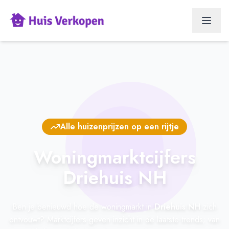
Alle huizenprijzen op een rijtje
Woningmarktcijfers
Driehuis NH
Ben je benieuwd hoe de woningmarkt in
Driehuis NH
zich
ontvouwt? Marktcijfers geven inzicht in de laatste trends; van