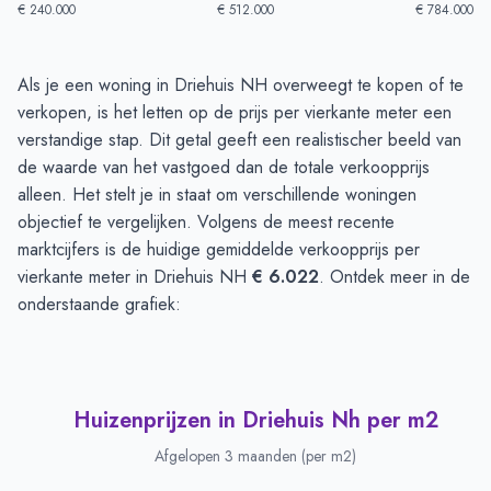
€ 240.000
€ 512.000
€ 784.000
Huizenprijzen in Driehuis Nh
-
Afgelopen 3 maanden
Als je een woning in Driehuis NH overweegt te kopen of te
Type
Bedrag
verkopen, is het letten op de prijs per vierkante meter een
Vraagprijs in euro's
€ 734.277
verstandige stap. Dit getal geeft een realistischer beeld van
Verkoopprijs in euro's
de waarde van het vastgoed dan de totale verkoopprijs
€ 621.004
alleen. Het stelt je in staat om verschillende woningen
objectief te vergelijken. Volgens de meest recente
marktcijfers is de huidige gemiddelde verkoopprijs per
vierkante meter in Driehuis NH
€ 6.022
. Ontdek meer in de
onderstaande grafiek:
Huizenprijzen in Driehuis Nh per m2
Afgelopen 3 maanden (per m2)