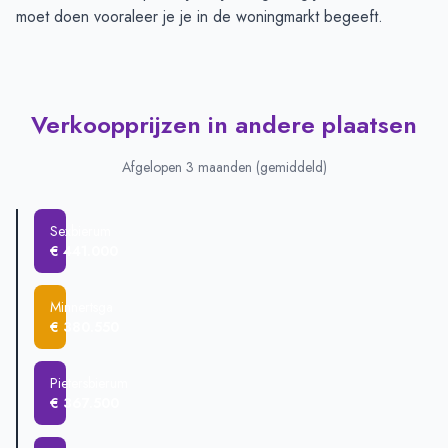
moet doen vooraleer je je in de woningmarkt begeeft.
Verkoopprijzen in andere plaatsen
Afgelopen 3 maanden (gemiddeld)
Sexbierum
€ 441.000
Minnertsga
€ 380.550
Pietersbierum
€ 367.500