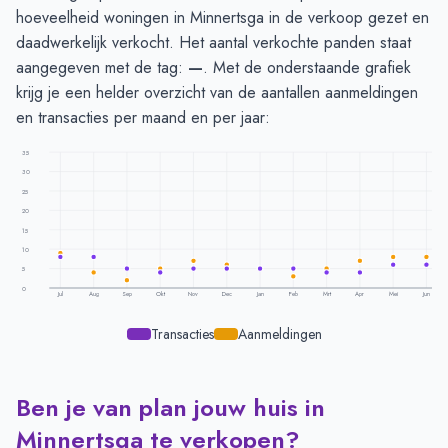
hoeveelheid woningen in Minnertsga in de verkoop gezet en
daadwerkelijk verkocht. Het aantal verkochte panden staat
aangegeven met de tag:
—
. Met de onderstaande grafiek
krijg je een helder overzicht van de aantallen aanmeldingen
en transacties per maand en per jaar:
35
30
25
20
15
10
5
0
Jul
Aug
Sep
Okt
Nov
Dec
Jan
Feb
Mrt
Apr
Mei
Jun
Transacties
Aanmeldingen
Ben je van plan jouw huis in
Transacties en aanmeldingen per maand -
Minnertsga
Maand
Transacties
Aanmeldingen
Minnertsga te verkopen?