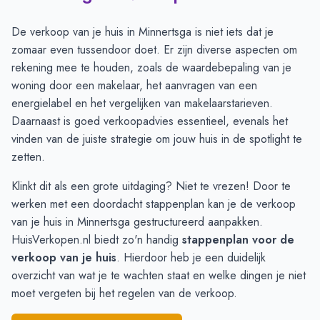
Juli
8
9
Augustus
8
4
De verkoop van je huis in Minnertsga is niet iets dat je
September
5
2
zomaar even tussendoor doet. Er zijn diverse aspecten om
Oktober
4
5
rekening mee te houden, zoals de
waardebepaling van je
November
5
7
woning
door een makelaar, het aanvragen van een
December
5
6
energielabel en het vergelijken van makelaarstarieven.
Januari
5
5
Daarnaast is goed
verkoopadvies
essentieel, evenals het
Februari
5
3
vinden van de juiste strategie om jouw huis in de spotlight te
Maart
4
5
zetten.
April
4
7
Klinkt dit als een grote uitdaging? Niet te vrezen! Door te
Mei
6
8
werken met een doordacht stappenplan kan je de verkoop
Juni
6
8
van je huis in Minnertsga gestructureerd aanpakken.
HuisVerkopen.nl biedt zo'n handig
stappenplan voor de
verkoop van je huis
. Hierdoor heb je een duidelijk
overzicht van wat je te wachten staat en welke dingen je niet
moet vergeten bij het regelen van de verkoop.