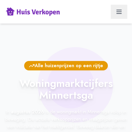
Alle huizenprijzen op een rijtje
Woningmarktcijfers
Minnertsga
In
augustus 2026
is de woningmarkt in Minnertsga volop in
beweging. De actuele verkoopprijzen en vraagprijzen geven
een indicatie van het marktgevoel. Beweeg daarom slim en