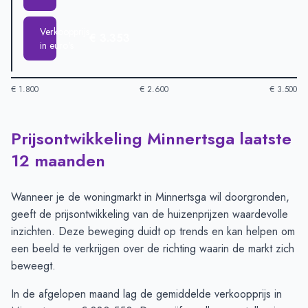
Verkoopprijs
€ 3.353
in euro's
€ 1.800
€ 2.600
€ 3.500
Prijsontwikkeling Minnertsga laatste
Huizenprijzen in Minnertsga per m2
-
Afgelopen 3 maanden (pe
Type
Bedrag
12 maanden
Vraagprijs in euro's
€ 2.961
Verkoopprijs in euro's
€ 3.353
Wanneer je de woningmarkt in Minnertsga wil doorgronden,
geeft de prijsontwikkeling van de huizenprijzen waardevolle
inzichten. Deze beweging duidt op trends en kan helpen om
een beeld te verkrijgen over de richting waarin de markt zich
beweegt.
In de afgelopen maand lag de gemiddelde verkoopprijs in