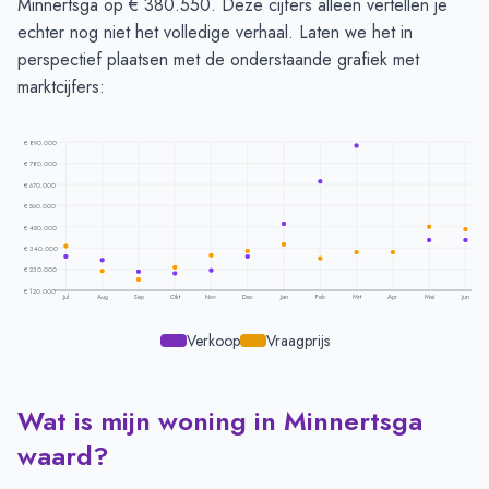
Minnertsga op € 380.550. Deze cijfers alleen vertellen je
echter nog niet het volledige verhaal. Laten we het in
perspectief plaatsen met de onderstaande grafiek met
marktcijfers:
€ 890.000
€ 780.000
€ 670.000
€ 560.000
€ 450.000
€ 340.000
€ 230.000
€ 120.000
Jul
Aug
Sep
Okt
Nov
Dec
Jan
Feb
Mrt
Apr
Mei
Jun
Verkoop
Vraagprijs
Wat is mijn woning in Minnertsga
Prijsontwikkeling per maand -
Minnertsga
Maand
Vraagprijs
Verkoopprijs
waard?
Juli
€ 347.888
€ 296.416