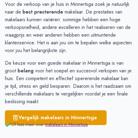
Pietersbierum
€ 3.239
Voor de verkoop van je huis in Minnertsga zoek je natuurlijk
Marsum
€ 2.997
naar de
best presterende
makelaar. De prestaties van
Sexbierum
€ 2.799
makelaars kunnen variëren: sommige hebben een hoge
Tzummarum
€ 2.776
verkoopsnelheid, andere excelleren in het realiseren van de
vraagprijs en weer anderen hebben een uitmuntende
klantenservice. Het is aan jou om te bepalen welke aspecten
voor jou het belangrijkste zijn.
De keuze voor een goede makelaar in Minnertsga is van
groot
belang
voor het soepel en succesvol verkopen van je
huis. Een competent en effectief opererende makelaar kan
je tijd, stress en geld besparen. Daarom is het raadzaam om
verschillende makelaars te
vergelijken
voordat je een finale
beslissing maakt.
Vergelijk makelaars in
Minnertsga
Of lees meer over
makelaars in
Minnertsga