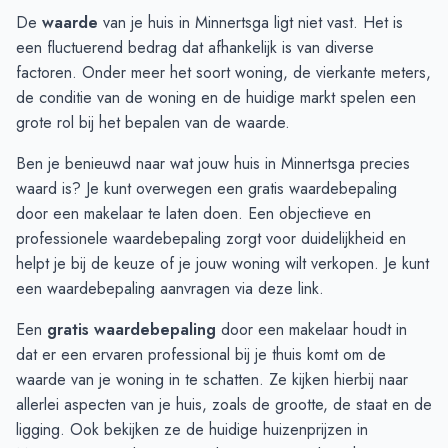
Augustus
€ 219.750
€ 276.416
De
waarde
van je huis in Minnertsga ligt niet vast. Het is
September
€ 177.250
€ 218.333
een fluctuerend bedrag dat afhankelijk is van diverse
Oktober
€ 238.400
€ 206.666
factoren. Onder meer het soort woning, de vierkante meters,
November
€ 301.500
€ 224.375
de conditie van de woning en de huidige markt spelen een
December
€ 325.166
€ 295.625
grote rol bij het bepalen van de waarde.
Januari
€ 357.300
€ 465.625
Ben je benieuwd naar wat jouw huis in Minnertsga precies
Februari
€ 287.666
€ 685.000
waard is? Je kunt overwegen een gratis waardebepaling
Maart
€ 317.350
€ 870.000
door een makelaar te laten doen. Een objectieve en
April
€ 317.464
-
professionele waardebepaling zorgt voor duidelijkheid en
Mei
€ 450.906
€ 380.550
helpt je bij de keuze of je jouw woning wilt verkopen. Je kunt
Juni
€ 438.437
€ 380.550
een waardebepaling aanvragen via deze
link
.
Een
gratis waardebepaling
door een makelaar houdt in
dat er een ervaren professional bij je thuis komt om de
waarde van je woning in te schatten. Ze kijken hierbij naar
allerlei aspecten van je huis, zoals de grootte, de staat en de
ligging. Ook bekijken ze de huidige huizenprijzen in