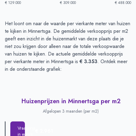
€ 129.000
€ 309.000
€ 488.000
Huizenprijzen in Minnertsga
-
Afgelopen 3 maanden
Het loont om naar de waarde per vierkante meter van huizen
Type
Bedrag
te kijken in Minnertsga. De gemiddelde verkoopprijs per m2
Vraagprijs in euro's
€ 438.437
geeft een inzicht in de huizenmarkt van deze plaats die je
Verkoopprijs in euro's
niet zou krijgen door alleen naar de totale verkoopwaarde
€ 380.550
van huizen te kijken. De actuele gemiddelde verkoopprijs
per vierkante meter in Minnertsga is
€ 3.353
. Ontdek meer
in de onderstaande grafiek:
Huizenprijzen in Minnertsga per m2
Afgelopen 3 maanden (per m2)
Vraagprijs
€ 2.961
in euro's